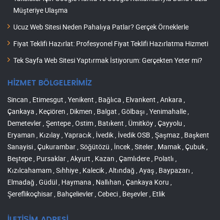
Müşteriye Ulaşma
Ucuz Web Sitesi Neden Pahalıya Patlar? Gerçek Örneklerle
Fiyat Teklifi Hazırlat: Profesyonel Fiyat Teklifi Hazırlatma Hizmeti
Tek Sayfa Web Sitesi Yaptırmak İstiyorum: Gerçekten Yeter mi?
HİZMET BÖLGELERİMİZ
Sincan , Etimesgut , Yenikent , Bağlıca , Elvankent , Ankara ,
Çankaya , Keçiören , Dikmen , Balgat , Gölbaşı , Yenimahalle ,
Demetevler , Şentepe , Ostim , Batıkent , Ümitköy , Çayyolu ,
Eryaman , Kızılay , Yapracık , İvedik , İvedik OSB , Şaşmaz , Başkent
Sanayisi , Çukurambar , Söğütözü , İncek , Siteler , Mamak , Çubuk ,
Beştepe , Pursaklar , Akyurt , Kazan , Çamlıdere , Polatlı ,
Kızılcahamam , Sıhhiye , Kalecik , Altındağ , Ayaş , Baypazarı ,
Elmadağ , Güdül , Haymana , Nallıhan , Çankaya Koru ,
Şereflikoçhisar , Bahçelievler , Cebeci , Beşevler , Etlik
İLETİŞİM ADRESİ