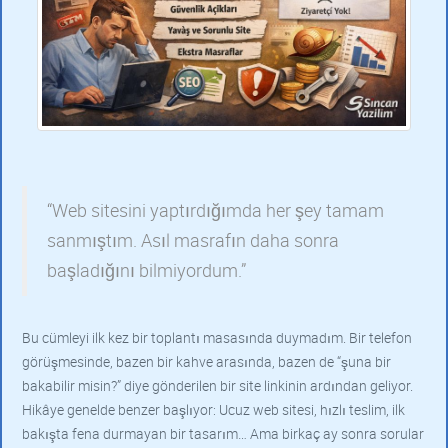
“Web sitesini yaptırdığımda her şey tamam
sanmıştım. Asıl masrafın daha sonra
başladığını bilmiyordum.”
Bu cümleyi ilk kez bir toplantı masasında duymadım. Bir telefon
görüşmesinde, bazen bir kahve arasında, bazen de “şuna bir
bakabilir misin?” diye gönderilen bir site linkinin ardından geliyor.
Hikâye genelde benzer başlıyor: Ucuz web sitesi, hızlı teslim, ilk
bakışta fena durmayan bir tasarım… Ama birkaç ay sonra sorular