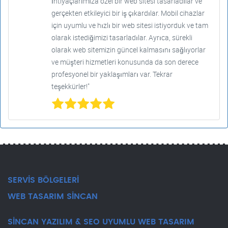
İhtiyaçlarımıza özel bir web sitesi tasarladılar ve
gerçekten etkileyici bir iş çıkardılar. Mobil cihazlar
için uyumlu ve hızlı bir web sitesi istiyorduk ve tam
olarak istediğimizi tasarladılar. Ayrıca, sürekli
olarak web sitemizin güncel kalmasını sağlıyorlar
ve müşteri hizmetleri konusunda da son derece
profesyonel bir yaklaşımları var. Tekrar
teşekkürler!"
SERVİS BÖLGELERİ
WEB TASARIM SİNCAN
SİNCAN YAZILIM & SEO UYUMLU WEB TASARIM