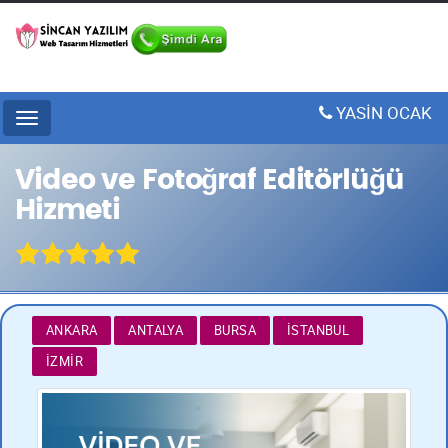
YASİN OCAK
Menu
Video ve Fotoğraf Editörlüğü
Hizmeti
ANKARA
ANTALYA
BURSA
İSTANBUL
İZMIR