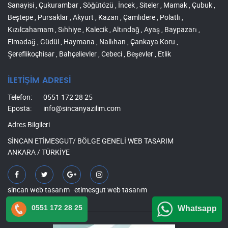
Sanayisi , Çukurambar , Söğütözü , İncek , Siteler , Mamak , Çubuk ,
Beştepe , Pursaklar , Akyurt , Kazan , Çamlıdere , Polatlı ,
Kızılcahamam , Sıhhiye , Kalecik , Altındağ , Ayaş , Baypazarı ,
Elmadağ , Güdül , Haymana , Nallıhan , Çankaya Koru ,
Şereflikoçhisar , Bahçelievler , Cebeci , Beşevler , Etlik
İLETİŞİM ADRESİ
Telefon:
0551 172 28 25
Eposta:
info@sincanyazilim.com
Adres Bilgileri
SİNCAN ETİMESGUT/ BÖLGE GENELİ WEB TASARIM
ANKARA / TÜRKİYE
sincan web tasarım
etimesgut web tasarım
0551 172 28 25
Whatsapp