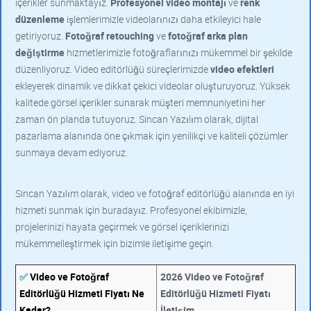
içerikler sunmaktayız.
Profesyonel video montajı
ve
renk
düzenleme
işlemlerimizle videolarınızı daha etkileyici hale
getiriyoruz.
Fotoğraf retouching
ve
fotoğraf arka plan
değiştirme
hizmetlerimizle fotoğraflarınızı mükemmel bir şekilde
düzenliyoruz. Video editörlüğü süreçlerimizde
video efektleri
ekleyerek dinamik ve dikkat çekici videolar oluşturuyoruz. Yüksek
kalitede görsel içerikler sunarak müşteri memnuniyetini her
zaman ön planda tutuyoruz. Sincan Yazılım olarak, dijital
pazarlama alanında öne çıkmak için yenilikçi ve kaliteli çözümler
sunmaya devam ediyoruz.
Sincan Yazılım olarak, video ve fotoğraf editörlüğü alanında en iyi
hizmeti sunmak için buradayız. Profesyonel ekibimizle,
projelerinizi hayata geçirmek ve görsel içeriklerinizi
mükemmelleştirmek için bizimle iletişime geçin.
✅
Video ve Fotoğraf
2026 Video ve Fotoğraf
Editörlüğü Hizmeti Fiyatı Ne
Editörlüğü Hizmeti Fiyatı
Kadar?
İletişim