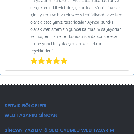
İhtiyaçlarımıza özel bir web sitesi tasarladılar ve
gerçekten etkileyici bir iş çıkardılar. Mobil cihazlar
için uyumlu ve hızlı bir web sitesi istiyorduk ve tam
olarak istediğimizi tasarladılar. Ayrıca, sürekli
olarak web sitemizin güncel kalmasını sağlıyorlar
ve müşteri hizmetleri konusunda da son derece
profesyonel bir yaklaşımları var. Tekrar
teşekkürler!"
SERVİS BÖLGELERİ
WEB TASARIM SİNCAN
SİNCAN YAZILIM & SEO UYUMLU WEB TASARIM