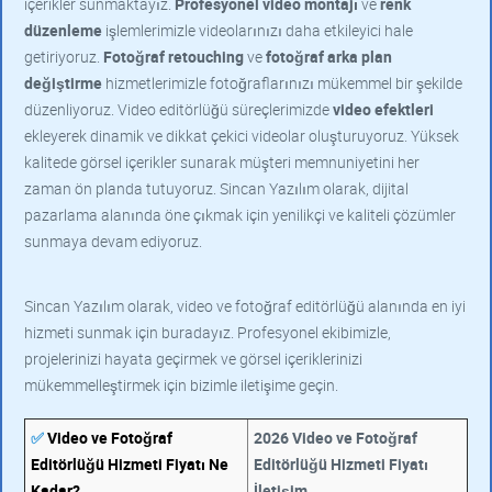
içerikler sunmaktayız.
Profesyonel video montajı
ve
renk
düzenleme
işlemlerimizle videolarınızı daha etkileyici hale
getiriyoruz.
Fotoğraf retouching
ve
fotoğraf arka plan
değiştirme
hizmetlerimizle fotoğraflarınızı mükemmel bir şekilde
düzenliyoruz. Video editörlüğü süreçlerimizde
video efektleri
ekleyerek dinamik ve dikkat çekici videolar oluşturuyoruz. Yüksek
kalitede görsel içerikler sunarak müşteri memnuniyetini her
zaman ön planda tutuyoruz. Sincan Yazılım olarak, dijital
pazarlama alanında öne çıkmak için yenilikçi ve kaliteli çözümler
sunmaya devam ediyoruz.
Sincan Yazılım olarak, video ve fotoğraf editörlüğü alanında en iyi
hizmeti sunmak için buradayız. Profesyonel ekibimizle,
projelerinizi hayata geçirmek ve görsel içeriklerinizi
mükemmelleştirmek için bizimle iletişime geçin.
✅
Video ve Fotoğraf
2026 Video ve Fotoğraf
Editörlüğü Hizmeti Fiyatı Ne
Editörlüğü Hizmeti Fiyatı
Kadar?
İletişim