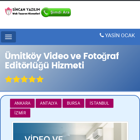
YASİN OCAK
Menu
Ümitköy Video ve Fotoğraf
Editörlüğü Hizmeti
ANKARA
ANTALYA
BURSA
İSTANBUL
İZMIR