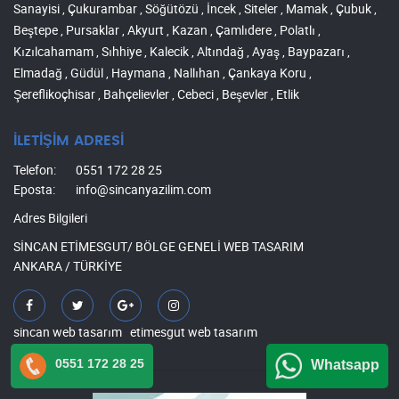
Sanayisi , Çukurambar , Söğütözü , İncek , Siteler , Mamak , Çubuk ,
Beştepe , Pursaklar , Akyurt , Kazan , Çamlıdere , Polatlı ,
Kızılcahamam , Sıhhiye , Kalecik , Altındağ , Ayaş , Baypazarı ,
Elmadağ , Güdül , Haymana , Nallıhan , Çankaya Koru ,
Şereflikoçhisar , Bahçelievler , Cebeci , Beşevler , Etlik
İLETİŞİM ADRESİ
Telefon:
0551 172 28 25
Eposta:
info@sincanyazilim.com
Adres Bilgileri
SİNCAN ETİMESGUT/ BÖLGE GENELİ WEB TASARIM
ANKARA / TÜRKİYE
sincan web tasarım
etimesgut web tasarım
0551 172 28 25
Whatsapp