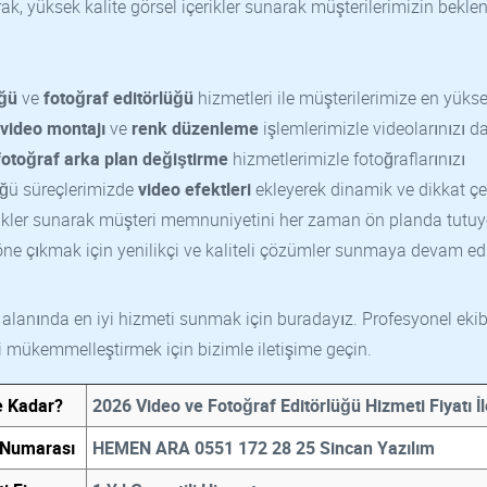
ak, yüksek kalite görsel içerikler sunarak müşterilerimizin beklent
üğü
ve
fotoğraf editörlüğü
hizmetleri ile müşterilerimize en yüks
video montajı
ve
renk düzenleme
işlemlerimizle videolarınızı d
fotoğraf arka plan değiştirme
hizmetlerimizle fotoğraflarınızı
üğü süreçlerimizde
video efektleri
ekleyerek dinamik ve dikkat çe
erikler sunarak müşteri memnuniyetini her zaman ön planda tutuy
öne çıkmak için yenilikçi ve kaliteli çözümler sunmaya devam ed
ü alanında en iyi hizmeti sunmak için buradayız. Profesyonel ekib
izi mükemmelleştirmek için bizimle iletişime geçin.
e Kadar?
2026 Video ve Fotoğraf Editörlüğü Hizmeti Fiyatı İ
n Numarası
HEMEN ARA 0551 172 28 25 Sincan Yazılım