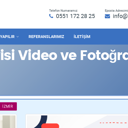
Telefon Numaramız:
Eposta Adresimi
0551 172 28 25
info@
 YAPILIR
REFERANSLARIMIZ
İLETİŞİM
si Video ve Fotoğra
İZMIR