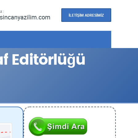
z :
İLETİŞİM ADRESİMİZ
sincanyazilim.com
f Editörlüğü