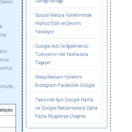
Danışmanlığı
ilerini
Sosyal Medya Yönetiminde
Hipnoz Edit ile Devrim
ek
Yaratıyor
aha
Google Ads ile İşletmenizi
kici
Türkiye’nin Her Noktasına
oruz.
Taşıyın
iyoruz.
Meta Reklam Yönetimi
İnstagram-Facebook-Google
imizle,
Taksiciler İçin Google Harita
ve Google Reklamlarıyla Daha
letişim
Fazla Müşteriye Ulaşma