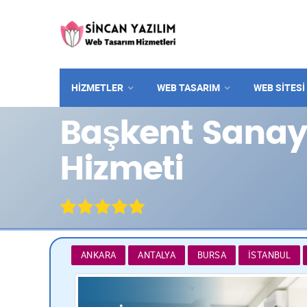
HİZMETLER
WEB TASARIM
WEB SITESI
Başkent Sanayi
Hizmeti
ANKARA
ANTALYA
BURSA
İSTANBUL