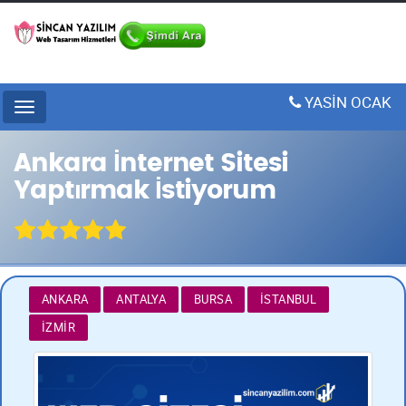
YASİN OCAK
Menu
Ankara İnternet Sitesi
Yaptırmak İstiyorum
ANKARA
ANTALYA
BURSA
İSTANBUL
İZMIR