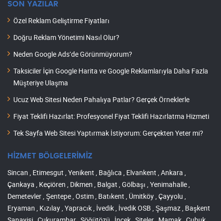
SON YAZILAR
Özel Reklam Geliştirme Fiyatları
Doğru Reklam Yönetimi Nasıl Olur?
Neden Google Ads’de Görünmüyorum?
Taksiciler İçin Google Harita ve Google Reklamlarıyla Daha Fazla
Müşteriye Ulaşma
Ucuz Web Sitesi Neden Pahalıya Patlar? Gerçek Örneklerle
Fiyat Teklifi Hazırlat: Profesyonel Fiyat Teklifi Hazırlatma Hizmeti
Tek Sayfa Web Sitesi Yaptırmak İstiyorum: Gerçekten Yeter mi?
HİZMET BÖLGELERİMİZ
Sincan , Etimesgut , Yenikent , Bağlıca , Elvankent , Ankara ,
Çankaya , Keçiören , Dikmen , Balgat , Gölbaşı , Yenimahalle ,
Demetevler , Şentepe , Ostim , Batıkent , Ümitköy , Çayyolu ,
Eryaman , Kızılay , Yapracık , İvedik , İvedik OSB , Şaşmaz , Başkent
Sanayisi , Çukurambar , Söğütözü , İncek , Siteler , Mamak , Çubuk ,