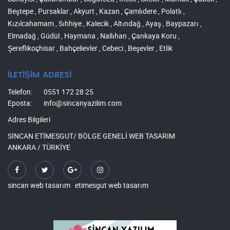
Beştepe , Pursaklar , Akyurt , Kazan , Çamlıdere , Polatlı ,
Kızılcahamam , Sıhhiye , Kalecik , Altındağ , Ayaş , Baypazarı ,
Elmadağ , Güdül , Haymana , Nallıhan , Çankaya Koru ,
Şereflikoçhisar , Bahçelievler , Cebeci , Beşevler , Etlik
İLETİŞİM ADRESİ
Telefon:
0551 172 28 25
Eposta:
info@sincanyazilim.com
Adres Bilgileri
SİNCAN ETİMESGUT/ BÖLGE GENELİ WEB TASARIM
ANKARA / TÜRKİYE
sincan web tasarım
etimesgut web tasarım