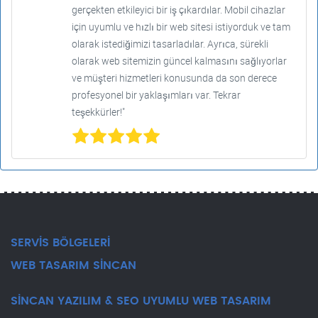
gerçekten etkileyici bir iş çıkardılar. Mobil cihazlar
için uyumlu ve hızlı bir web sitesi istiyorduk ve tam
olarak istediğimizi tasarladılar. Ayrıca, sürekli
olarak web sitemizin güncel kalmasını sağlıyorlar
ve müşteri hizmetleri konusunda da son derece
profesyonel bir yaklaşımları var. Tekrar
teşekkürler!"
SERVİS BÖLGELERİ
WEB TASARIM SİNCAN
SİNCAN YAZILIM & SEO UYUMLU WEB TASARIM