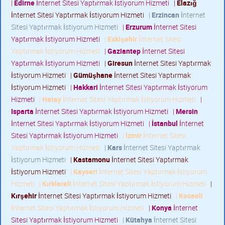
|
Edirne
İnternet Sitesi Yaptırmak İstiyorum Hizmeti
|
Elazığ
İnternet Sitesi Yaptırmak İstiyorum Hizmeti
|
Erzincan
İnternet
Sitesi Yaptırmak İstiyorum Hizmeti
|
Erzurum
İnternet Sitesi
Yaptırmak İstiyorum Hizmeti
|
Eskişehir
İnternet Sitesi
Yaptırmak İstiyorum Hizmeti
|
Gaziantep
İnternet Sitesi
Yaptırmak İstiyorum Hizmeti
|
Giresun
İnternet Sitesi Yaptırmak
İstiyorum Hizmeti
|
Gümüşhane
İnternet Sitesi Yaptırmak
İstiyorum Hizmeti
|
Hakkari
İnternet Sitesi Yaptırmak İstiyorum
Hizmeti
|
Hatay
İnternet Sitesi Yaptırmak İstiyorum Hizmeti
|
Isparta
İnternet Sitesi Yaptırmak İstiyorum Hizmeti
|
Mersin
İnternet Sitesi Yaptırmak İstiyorum Hizmeti
|
İstanbul
İnternet
Sitesi Yaptırmak İstiyorum Hizmeti
|
İzmir
İnternet Sitesi
Yaptırmak İstiyorum Hizmeti
|
Kars
İnternet Sitesi Yaptırmak
İstiyorum Hizmeti
|
Kastamonu
İnternet Sitesi Yaptırmak
İstiyorum Hizmeti
|
Kayseri
İnternet Sitesi Yaptırmak İstiyorum
Hizmeti
|
Kırklareli
İnternet Sitesi Yaptırmak İstiyorum Hizmeti
|
Kırşehir
İnternet Sitesi Yaptırmak İstiyorum Hizmeti
|
Kocaeli
İnternet Sitesi Yaptırmak İstiyorum Hizmeti
|
Konya
İnternet
Sitesi Yaptırmak İstiyorum Hizmeti
|
Kütahya
İnternet Sitesi