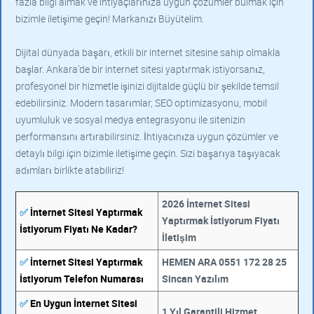
fazla bilgi almak ve ihtiyaçlarınıza uygun çözümler bulmak için
bizimle iletişime geçin! Markanızı Büyütelim.
Dijital dünyada başarı, etkili bir internet sitesine sahip olmakla
başlar. Ankara’de bir internet sitesi yaptırmak istiyorsanız,
profesyonel bir hizmetle işinizi dijitalde güçlü bir şekilde temsil
edebilirsiniz. Modern tasarımlar, SEO optimizasyonu, mobil
uyumluluk ve sosyal medya entegrasyonu ile sitenizin
performansını artırabilirsiniz. İhtiyacınıza uygun çözümler ve
detaylı bilgi için bizimle iletişime geçin. Sizi başarıya taşıyacak
adımları birlikte atabiliriz!
2026 İnternet Sitesi
✅
İnternet Sitesi Yaptırmak
Yaptırmak İstiyorum Fiyatı
İstiyorum Fiyatı Ne Kadar?
İletişim
✅
İnternet Sitesi Yaptırmak
HEMEN ARA 0551 172 28 25
İstiyorum Telefon Numarası
Sincan Yazılım
✅
En Uygun İnternet Sitesi
1 Yıl Garantili Hizmet