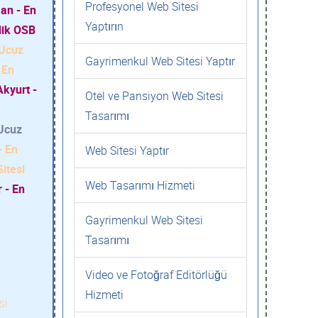
Profesyonel Web Sitesi
an - En
Yaptırın
dik OSB
 Ucuz
Gayrimenkul Web Sitesi Yaptır
 En
Akyurt -
Otel ve Pansiyon Web Sitesi
Tasarımı
 Ucuz
- En
Web Sitesi Yaptır
itesi
Web Tasarımı Hizmeti
 - En
Gayrimenkul Web Sitesi
Tasarımı
Video ve Fotoğraf Editörlüğü
Hizmeti
si