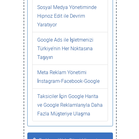
Sosyal Medya Yönetiminde
Hipnoz Edit ile Devrim
Yaratıyor
Google Ads ile İşletmenizi
Türkiye’nin Her Noktasına
Taşıyın
Meta Reklam Yönetimi
İnstagram-Facebook-Google
Taksiciler İçin Google Harita
ve Google Reklamlarıyla Daha
Fazla Müşteriye Ulaşma