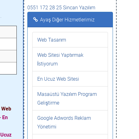
0551 172 28 25 Sincan Yazılım
.
Ayaş Diğer Hizmetlerimiz
Web Tasarım
Web Sitesi Yaptırmak
İstiyorum
En Ucuz Web Sitesi
Masaüstü Yazılım Program
Geliştirme
z Web
- En
Google Adwords Reklam
Yönetimi
 Ucuz