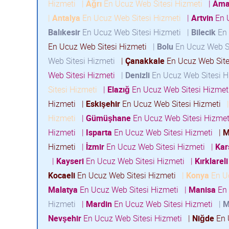
Hizmeti
|
Ağrı
En Ucuz Web Sitesi Hizmeti
|
Ama
|
Antalya
En Ucuz Web Sitesi Hizmeti
|
Artvin
En 
Balıkesir
En Ucuz Web Sitesi Hizmeti
|
Bilecik
En 
En Ucuz Web Sitesi Hizmeti
|
Bolu
En Ucuz Web S
Web Sitesi Hizmeti
|
Çanakkale
En Ucuz Web Sit
Web Sitesi Hizmeti
|
Denizli
En Ucuz Web Sitesi 
Sitesi Hizmeti
|
Elazığ
En Ucuz Web Sitesi Hizme
Hizmeti
|
Eskişehir
En Ucuz Web Sitesi Hizmeti
Hizmeti
|
Gümüşhane
En Ucuz Web Sitesi Hizme
Hizmeti
|
Isparta
En Ucuz Web Sitesi Hizmeti
|
M
Hizmeti
|
İzmir
En Ucuz Web Sitesi Hizmeti
|
Kar
|
Kayseri
En Ucuz Web Sitesi Hizmeti
|
Kırklareli
Kocaeli
En Ucuz Web Sitesi Hizmeti
|
Konya
En U
Malatya
En Ucuz Web Sitesi Hizmeti
|
Manisa
En 
Hizmeti
|
Mardin
En Ucuz Web Sitesi Hizmeti
|
M
Nevşehir
En Ucuz Web Sitesi Hizmeti
|
Niğde
En 