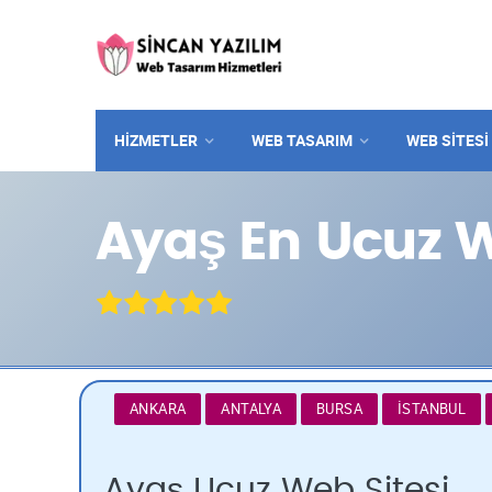
HİZMETLER
WEB TASARIM
WEB SITESI
Ayaş En Ucuz W
ANKARA
ANTALYA
BURSA
İSTANBUL
Ayaş Ucuz Web Sitesi