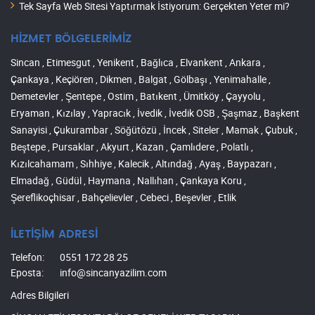
Tek Sayfa Web Sitesi Yaptırmak İstiyorum: Gerçekten Yeter mi?
HİZMET BÖLGELERİMİZ
Sincan , Etimesgut , Yenikent , Bağlıca , Elvankent , Ankara ,
Çankaya , Keçiören , Dikmen , Balgat , Gölbaşı , Yenimahalle ,
Demetevler , Şentepe , Ostim , Batıkent , Ümitköy , Çayyolu ,
Eryaman , Kızılay , Yapracık , İvedik , İvedik OSB , Şaşmaz , Başkent
Sanayisi , Çukurambar , Söğütözü , İncek , Siteler , Mamak , Çubuk ,
Beştepe , Pursaklar , Akyurt , Kazan , Çamlıdere , Polatlı ,
Kızılcahamam , Sıhhiye , Kalecik , Altındağ , Ayaş , Baypazarı ,
Elmadağ , Güdül , Haymana , Nallıhan , Çankaya Koru ,
Şereflikoçhisar , Bahçelievler , Cebeci , Beşevler , Etlik
İLETİŞİM ADRESİ
Telefon:
0551 172 28 25
Eposta:
info@sincanyazilim.com
Adres Bilgileri