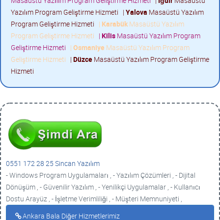
Masaüstü Yazılım Program Geliştirme Hizmeti
|
Iğdır
Masaüstü
Yazılım Program Geliştirme Hizmeti
|
Yalova
Masaüstü Yazılım
Program Geliştirme Hizmeti
|
Karabük
Masaüstü Yazılım
Program Geliştirme Hizmeti
|
Kilis
Masaüstü Yazılım Program
Geliştirme Hizmeti
|
Osmaniye
Masaüstü Yazılım Program
Geliştirme Hizmeti
|
Düzce
Masaüstü Yazılım Program Geliştirme
Hizmeti
0551 172 28 25 Sincan Yazılım
- Windows Program Uygulamaları , - Yazılım Çözümleri , - Dijital
Dönüşüm , - Güvenilir Yazılım , - Yenilikçi Uygulamalar , - Kullanıcı
Dostu Arayüz , - İşletme Verimliliği , - Müşteri Memnuniyeti ,
Ankara Bala Diğer Hizmetlerimiz