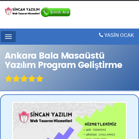
YASİN OCAK
Menu
Ankara Bala Masaüstü
Yazılım Program Geliştirme