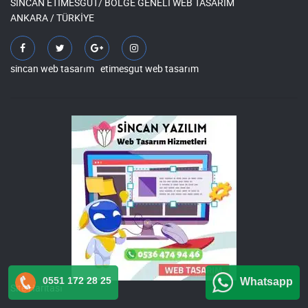
SİNCAN ETİMESGUT/ BÖLGE GENELİ WEB TASARIM
ANKARA / TÜRKİYE
sincan web tasarım
etimesgut web tasarım
0551 172 28 25
Whatsapp
Site Haritası