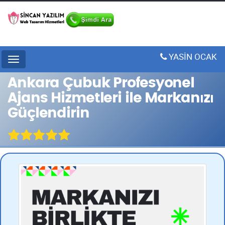
YASİN OCAK
Menu
Ankara Çubuk Profesyonel
Ajans Hizmetleri ile Markanızı
Güçlendirin