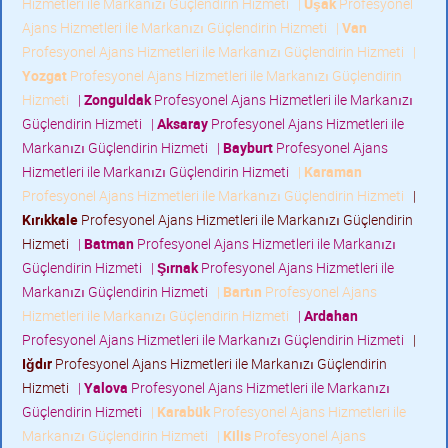
Hizmetleri ile Markanızı Güçlendirin Hizmeti
|
Uşak
Profesyonel
Ajans Hizmetleri ile Markanızı Güçlendirin Hizmeti
|
Van
Profesyonel Ajans Hizmetleri ile Markanızı Güçlendirin Hizmeti
|
Yozgat
Profesyonel Ajans Hizmetleri ile Markanızı Güçlendirin
Hizmeti
|
Zonguldak
Profesyonel Ajans Hizmetleri ile Markanızı
Güçlendirin Hizmeti
|
Aksaray
Profesyonel Ajans Hizmetleri ile
Markanızı Güçlendirin Hizmeti
|
Bayburt
Profesyonel Ajans
Hizmetleri ile Markanızı Güçlendirin Hizmeti
|
Karaman
Profesyonel Ajans Hizmetleri ile Markanızı Güçlendirin Hizmeti
|
Kırıkkale
Profesyonel Ajans Hizmetleri ile Markanızı Güçlendirin
Hizmeti
|
Batman
Profesyonel Ajans Hizmetleri ile Markanızı
Güçlendirin Hizmeti
|
Şırnak
Profesyonel Ajans Hizmetleri ile
Markanızı Güçlendirin Hizmeti
|
Bartın
Profesyonel Ajans
Hizmetleri ile Markanızı Güçlendirin Hizmeti
|
Ardahan
Profesyonel Ajans Hizmetleri ile Markanızı Güçlendirin Hizmeti
|
Iğdır
Profesyonel Ajans Hizmetleri ile Markanızı Güçlendirin
Hizmeti
|
Yalova
Profesyonel Ajans Hizmetleri ile Markanızı
Güçlendirin Hizmeti
|
Karabük
Profesyonel Ajans Hizmetleri ile
Markanızı Güçlendirin Hizmeti
|
Kilis
Profesyonel Ajans