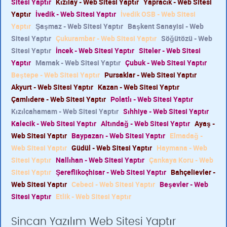
Sitesi Yaptır
Kızılay - Web Sitesi Yaptır
Yapracık - Web Sitesi
Yaptır
İvedik - Web Sitesi Yaptır
İvedik OSB - Web Sitesi
Yaptır
Şaşmaz - Web Sitesi Yaptır
Başkent Sanayisi - Web
Sitesi Yaptır
Çukurambar - Web Sitesi Yaptır
Söğütözü - Web
Sitesi Yaptır
İncek - Web Sitesi Yaptır
Siteler - Web Sitesi
Yaptır
Mamak - Web Sitesi Yaptır
Çubuk - Web Sitesi Yaptır
Beştepe - Web Sitesi Yaptır
Pursaklar - Web Sitesi Yaptır
Akyurt - Web Sitesi Yaptır
Kazan - Web Sitesi Yaptır
Çamlıdere - Web Sitesi Yaptır
Polatlı - Web Sitesi Yaptır
Kızılcahamam - Web Sitesi Yaptır
Sıhhiye - Web Sitesi Yaptır
Kalecik - Web Sitesi Yaptır
Altındağ - Web Sitesi Yaptır
Ayaş -
Web Sitesi Yaptır
Baypazarı - Web Sitesi Yaptır
Elmadağ -
Web Sitesi Yaptır
Güdül - Web Sitesi Yaptır
Haymana - Web
Sitesi Yaptır
Nallıhan - Web Sitesi Yaptır
Çankaya Koru - Web
Sitesi Yaptır
Şereflikoçhisar - Web Sitesi Yaptır
Bahçelievler -
Web Sitesi Yaptır
Cebeci - Web Sitesi Yaptır
Beşevler - Web
Sitesi Yaptır
Etlik - Web Sitesi Yaptır
Sincan Yazılım Web Sitesi Yaptır