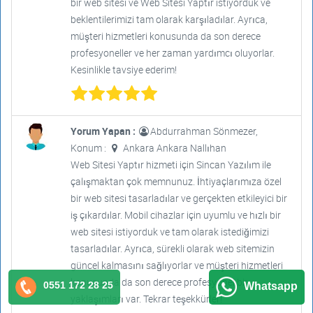
bir web sitesi ve Web Sitesi Yaptır istiyorduk ve
beklentilerimizi tam olarak karşıladılar. Ayrıca,
müşteri hizmetleri konusunda da son derece
profesyoneller ve her zaman yardımcı oluyorlar.
Kesinlikle tavsiye ederim!
Yorum Yapan :
Abdurrahman Sönmezer,
Konum :
Ankara Ankara Nallıhan
Web Sitesi Yaptır hizmeti için Sincan Yazılım ile
çalışmaktan çok memnunuz. İhtiyaçlarımıza özel
bir web sitesi tasarladılar ve gerçekten etkileyici bir
iş çıkardılar. Mobil cihazlar için uyumlu ve hızlı bir
web sitesi istiyorduk ve tam olarak istediğimizi
tasarladılar. Ayrıca, sürekli olarak web sitemizin
güncel kalmasını sağlıyorlar ve müşteri hizmetleri
konusunda da son derece profesyonel bir
0551 172 28 25
Whatsapp
yaklaşımları var. Tekrar teşekkürler!"