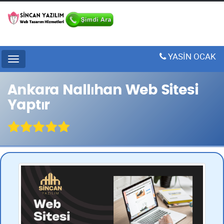
YASİN OCAK
Menu
Ankara Nallıhan Web Sitesi
Yaptır