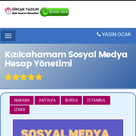
YASİN OCAK
Menu
Kızılcahamam Sosyal Medya
Hesap Yönetimi
ANKARA
ANTALYA
BURSA
İSTANBUL
İZMIR