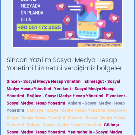
Sincan Yazılım Sosyal Medya Hesap
Yönetimi hizmetini verdiğimiz bölgeler
Sincan - Sosyal Medya Hesap Yönetimi
Etimesgut - Sosyal
Medya Hesap Yönetimi
Yenikent - Sosyal Medya Hesap
Yönetimi
Bağlıca - Sosyal Medya Hesap Yönetimi
Elvankent -
Sosyal Medya Hesap Yönetimi
Ankara - Sosyal Medya Hesap
Yönetimi
Çankaya - Sosyal Medya Hesap Yönetimi
Keçiören -
Sosyal Medya Hesap Yönetimi
Dikmen - Sosyal Medya Hesap
Yönetimi
Balgat - Sosyal Medya Hesap Yönetimi
Gölbaşı -
Sosyal Medya Hesap Yönetimi
Yenimahalle - Sosyal Medya