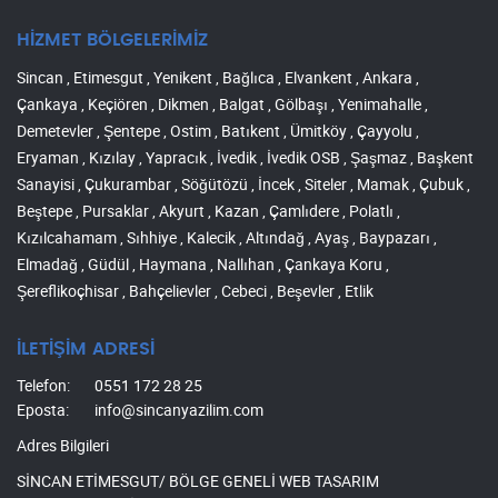
HİZMET BÖLGELERİMİZ
Sincan , Etimesgut , Yenikent , Bağlıca , Elvankent , Ankara ,
Çankaya , Keçiören , Dikmen , Balgat , Gölbaşı , Yenimahalle ,
Demetevler , Şentepe , Ostim , Batıkent , Ümitköy , Çayyolu ,
Eryaman , Kızılay , Yapracık , İvedik , İvedik OSB , Şaşmaz , Başkent
Sanayisi , Çukurambar , Söğütözü , İncek , Siteler , Mamak , Çubuk ,
Beştepe , Pursaklar , Akyurt , Kazan , Çamlıdere , Polatlı ,
Kızılcahamam , Sıhhiye , Kalecik , Altındağ , Ayaş , Baypazarı ,
Elmadağ , Güdül , Haymana , Nallıhan , Çankaya Koru ,
Şereflikoçhisar , Bahçelievler , Cebeci , Beşevler , Etlik
İLETİŞİM ADRESİ
Telefon:
0551 172 28 25
Eposta:
info@sincanyazilim.com
Adres Bilgileri
SİNCAN ETİMESGUT/ BÖLGE GENELİ WEB TASARIM