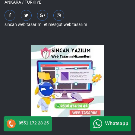
ANKARA / TÜRKİYE
sincan web tasarım
etimesgut web tasarım
Site Haritası
0551 172 28 25
Whatsapp