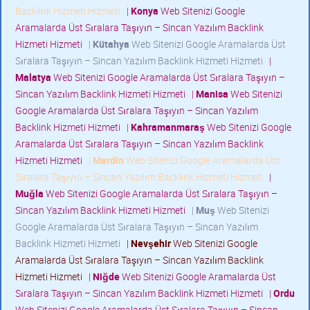
Backlink Hizmeti Hizmeti
|
Konya
Web Sitenizi Google
Aramalarda Üst Sıralara Taşıyın – Sincan Yazılım Backlink
Hizmeti Hizmeti
|
Kütahya
Web Sitenizi Google Aramalarda Üst
Sıralara Taşıyın – Sincan Yazılım Backlink Hizmeti Hizmeti
|
Malatya
Web Sitenizi Google Aramalarda Üst Sıralara Taşıyın –
Sincan Yazılım Backlink Hizmeti Hizmeti
|
Manisa
Web Sitenizi
Google Aramalarda Üst Sıralara Taşıyın – Sincan Yazılım
Backlink Hizmeti Hizmeti
|
Kahramanmaraş
Web Sitenizi Google
Aramalarda Üst Sıralara Taşıyın – Sincan Yazılım Backlink
Hizmeti Hizmeti
|
Mardin
Web Sitenizi Google Aramalarda Üst
Sıralara Taşıyın – Sincan Yazılım Backlink Hizmeti Hizmeti
|
Muğla
Web Sitenizi Google Aramalarda Üst Sıralara Taşıyın –
Sincan Yazılım Backlink Hizmeti Hizmeti
|
Muş
Web Sitenizi
Google Aramalarda Üst Sıralara Taşıyın – Sincan Yazılım
Backlink Hizmeti Hizmeti
|
Nevşehir
Web Sitenizi Google
Aramalarda Üst Sıralara Taşıyın – Sincan Yazılım Backlink
Hizmeti Hizmeti
|
Niğde
Web Sitenizi Google Aramalarda Üst
Sıralara Taşıyın – Sincan Yazılım Backlink Hizmeti Hizmeti
|
Ordu
Web Sitenizi Google Aramalarda Üst Sıralara Taşıyın – Sincan