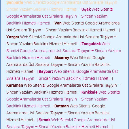
Şanlıurfa
Web Sitenizi Google Aramalarda Üst Sıralara Taşıyın –
Sincan Yazılım Backlink Hizmeti Hizmeti
|
Uşak
Web Sitenizi
Google Aramalarda Üst Sıralara Taşıyın – Sincan Yazılım
Backlink Hizmeti Hizmeti
|
Van
Web Sitenizi Google Aramalarda
Üst Sıralara Taşıyın – Sincan Yazılım Backlink Hizmeti Hizmeti
|
Yozgat
Web Sitenizi Google Aramalarda Üst Sıralara Taşıyın –
Sincan Yazılım Backlink Hizmeti Hizmeti
|
Zonguldak
Web
Sitenizi Google Aramalarda Üst Sıralara Taşıyın – Sincan Yazılım
Backlink Hizmeti Hizmeti
|
Aksaray
Web Sitenizi Google
Aramalarda Üst Sıralara Taşıyın – Sincan Yazılım Backlink
Hizmeti Hizmeti
|
Bayburt
Web Sitenizi Google Aramalarda Üst
Sıralara Taşıyın – Sincan Yazılım Backlink Hizmeti Hizmeti
|
Karaman
Web Sitenizi Google Aramalarda Üst Sıralara Taşıyın –
Sincan Yazılım Backlink Hizmeti Hizmeti
|
Kırıkkale
Web Sitenizi
Google Aramalarda Üst Sıralara Taşıyın – Sincan Yazılım
Backlink Hizmeti Hizmeti
|
Batman
Web Sitenizi Google
Aramalarda Üst Sıralara Taşıyın – Sincan Yazılım Backlink
Hizmeti Hizmeti
|
Şırnak
Web Sitenizi Google Aramalarda Üst
Sıralara Taşıyın – Sincan Yazılım Backlink Hizmeti Hizmeti
|