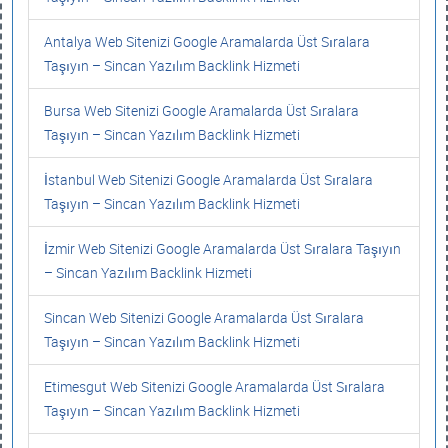
Antalya Web Sitenizi Google Aramalarda Üst Sıralara
Taşıyın – Sincan Yazılım Backlink Hizmeti
Bursa Web Sitenizi Google Aramalarda Üst Sıralara
Taşıyın – Sincan Yazılım Backlink Hizmeti
İstanbul Web Sitenizi Google Aramalarda Üst Sıralara
Taşıyın – Sincan Yazılım Backlink Hizmeti
İzmir Web Sitenizi Google Aramalarda Üst Sıralara Taşıyın
– Sincan Yazılım Backlink Hizmeti
Sincan Web Sitenizi Google Aramalarda Üst Sıralara
Taşıyın – Sincan Yazılım Backlink Hizmeti
Etimesgut Web Sitenizi Google Aramalarda Üst Sıralara
Taşıyın – Sincan Yazılım Backlink Hizmeti