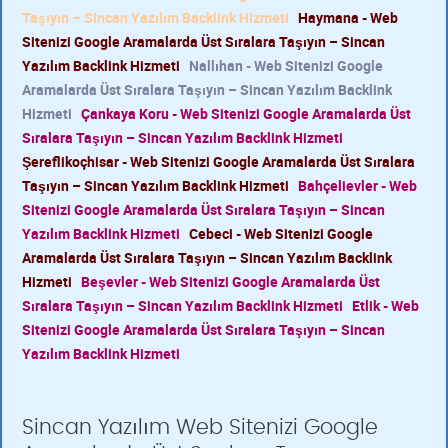
Taşıyın – Sincan Yazılım Backlink Hizmeti
Haymana - Web
Sitenizi Google Aramalarda Üst Sıralara Taşıyın – Sincan
Yazılım Backlink Hizmeti
Nallıhan - Web Sitenizi Google
Aramalarda Üst Sıralara Taşıyın – Sincan Yazılım Backlink
Hizmeti
Çankaya Koru - Web Sitenizi Google Aramalarda Üst
Sıralara Taşıyın – Sincan Yazılım Backlink Hizmeti
Şereflikoçhisar - Web Sitenizi Google Aramalarda Üst Sıralara
Taşıyın – Sincan Yazılım Backlink Hizmeti
Bahçelievler - Web
Sitenizi Google Aramalarda Üst Sıralara Taşıyın – Sincan
Yazılım Backlink Hizmeti
Cebeci - Web Sitenizi Google
Aramalarda Üst Sıralara Taşıyın – Sincan Yazılım Backlink
Hizmeti
Beşevler - Web Sitenizi Google Aramalarda Üst
Sıralara Taşıyın – Sincan Yazılım Backlink Hizmeti
Etlik - Web
Sitenizi Google Aramalarda Üst Sıralara Taşıyın – Sincan
Yazılım Backlink Hizmeti
Sincan Yazılım Web Sitenizi Google