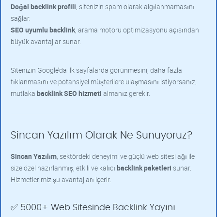
Doğal backlink profili
, sitenizin spam olarak algılanmamasını
sağlar.
SEO uyumlu backlink
, arama motoru optimizasyonu açısından
büyük avantajlar sunar.
Sitenizin Google’da ilk sayfalarda görünmesini, daha fazla
tıklanmasını ve potansiyel müşterilere ulaşmasını istiyorsanız,
mutlaka
backlink SEO hizmeti
almanız gerekir.
Sincan Yazılım Olarak Ne Sunuyoruz?
Sincan Yazılım
, sektördeki deneyimi ve güçlü web sitesi ağı ile
size özel hazırlanmış, etkili ve kalıcı
backlink paketleri
sunar.
Hizmetlerimiz şu avantajları içerir:
✅ 5000+ Web Sitesinde Backlink Yayını