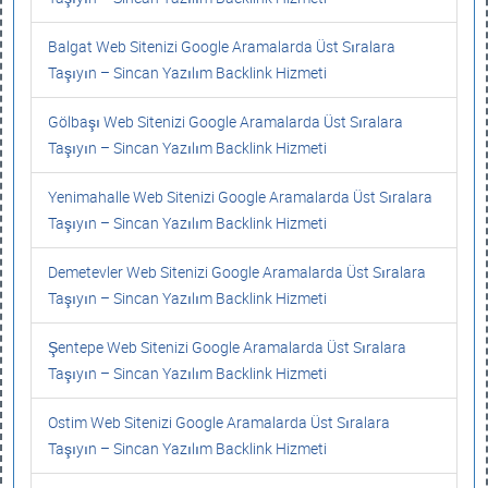
Balgat Web Sitenizi Google Aramalarda Üst Sıralara
Taşıyın – Sincan Yazılım Backlink Hizmeti
Gölbaşı Web Sitenizi Google Aramalarda Üst Sıralara
Taşıyın – Sincan Yazılım Backlink Hizmeti
Yenimahalle Web Sitenizi Google Aramalarda Üst Sıralara
Taşıyın – Sincan Yazılım Backlink Hizmeti
Demetevler Web Sitenizi Google Aramalarda Üst Sıralara
Taşıyın – Sincan Yazılım Backlink Hizmeti
Şentepe Web Sitenizi Google Aramalarda Üst Sıralara
Taşıyın – Sincan Yazılım Backlink Hizmeti
Ostim Web Sitenizi Google Aramalarda Üst Sıralara
Taşıyın – Sincan Yazılım Backlink Hizmeti