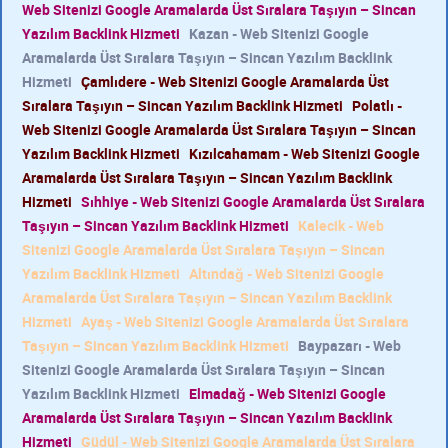
Web Sitenizi Google Aramalarda Üst Sıralara Taşıyın – Sincan
Yazılım Backlink Hizmeti
Kazan - Web Sitenizi Google
Aramalarda Üst Sıralara Taşıyın – Sincan Yazılım Backlink
Hizmeti
Çamlıdere - Web Sitenizi Google Aramalarda Üst
Sıralara Taşıyın – Sincan Yazılım Backlink Hizmeti
Polatlı -
Web Sitenizi Google Aramalarda Üst Sıralara Taşıyın – Sincan
Yazılım Backlink Hizmeti
Kızılcahamam - Web Sitenizi Google
Aramalarda Üst Sıralara Taşıyın – Sincan Yazılım Backlink
Hizmeti
Sıhhiye - Web Sitenizi Google Aramalarda Üst Sıralara
Taşıyın – Sincan Yazılım Backlink Hizmeti
Kalecik - Web
Sitenizi Google Aramalarda Üst Sıralara Taşıyın – Sincan
Yazılım Backlink Hizmeti
Altındağ - Web Sitenizi Google
Aramalarda Üst Sıralara Taşıyın – Sincan Yazılım Backlink
Hizmeti
Ayaş - Web Sitenizi Google Aramalarda Üst Sıralara
Taşıyın – Sincan Yazılım Backlink Hizmeti
Baypazarı - Web
Sitenizi Google Aramalarda Üst Sıralara Taşıyın – Sincan
Yazılım Backlink Hizmeti
Elmadağ - Web Sitenizi Google
Aramalarda Üst Sıralara Taşıyın – Sincan Yazılım Backlink
Hizmeti
Güdül - Web Sitenizi Google Aramalarda Üst Sıralara