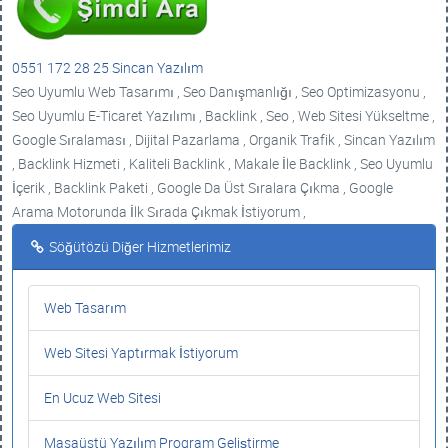
0551 172 28 25 Sincan Yazılım
Seo Uyumlu Web Tasarımı , Seo Danışmanlığı , Seo Optimizasyonu ,
Seo Uyumlu E-Ticaret Yazılımı , Backlink , Seo , Web Sitesi Yükseltme ,
Google Sıralaması , Dijital Pazarlama , Organik Trafik , Sincan Yazılım
, Backlink Hizmeti , Kaliteli Backlink , Makale İle Backlink , Seo Uyumlu
İçerik , Backlink Paketi , Google Da Üst Sıralara Çıkma , Google
Arama Motorunda İlk Sırada Çıkmak İstiyorum ,
Söğütözü Diğer Hizmetlerimiz
Web Tasarım
Web Sitesi Yaptırmak İstiyorum
En Ucuz Web Sitesi
Masaüstü Yazılım Program Geliştirme