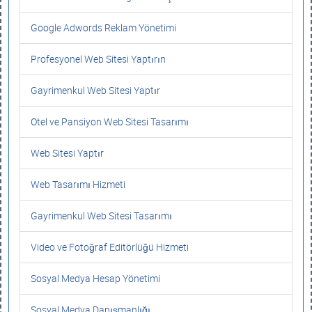
Google Adwords Reklam Yönetimi
Profesyonel Web Sitesi Yaptırın
Gayrimenkul Web Sitesi Yaptır
Otel ve Pansiyon Web Sitesi Tasarımı
Web Sitesi Yaptır
Web Tasarımı Hizmeti
Gayrimenkul Web Sitesi Tasarımı
Video ve Fotoğraf Editörlüğü Hizmeti
Sosyal Medya Hesap Yönetimi
Sosyal Medya Danışmanlığı