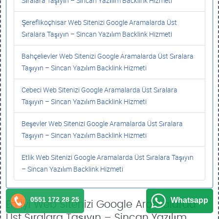
Sıralara Taşıyın – Sincan Yazılım Backlink Hizmeti
Şereflikoçhisar Web Sitenizi Google Aramalarda Üst
Sıralara Taşıyın – Sincan Yazılım Backlink Hizmeti
Bahçelievler Web Sitenizi Google Aramalarda Üst Sıralara
Taşıyın – Sincan Yazılım Backlink Hizmeti
Cebeci Web Sitenizi Google Aramalarda Üst Sıralara
Taşıyın – Sincan Yazılım Backlink Hizmeti
Beşevler Web Sitenizi Google Aramalarda Üst Sıralara
Taşıyın – Sincan Yazılım Backlink Hizmeti
Etlik Web Sitenizi Google Aramalarda Üst Sıralara Taşıyın
– Sincan Yazılım Backlink Hizmeti
0551 172 28 25
Whatsapp
En İyi Web Sitenizi Google Aramalarda
Üst Sıralara Taşıyın – Sincan Yazılım