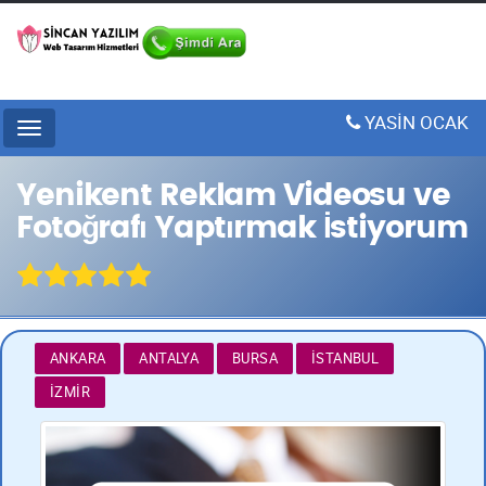
YASİN OCAK
Menu
Yenikent Reklam Videosu ve
Fotoğrafı Yaptırmak İstiyorum
ANKARA
ANTALYA
BURSA
İSTANBUL
İZMIR