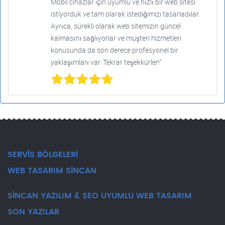
Mobil cihazlar için uyumlu ve hızlı bir web sitesi
istiyorduk ve tam olarak istediğimizi tasarladılar.
Ayrıca, sürekli olarak web sitemizin güncel
kalmasını sağlıyorlar ve müşteri hizmetleri
konusunda da son derece profesyonel bir
yaklaşımları var. Tekrar teşekkürler!"
SERVİS BÖLGELERİ
WEB TASARIM SİNCAN
SİNCAN YAZILIM & SEO UYUMLU WEB TASARIM
SON YAZILAR