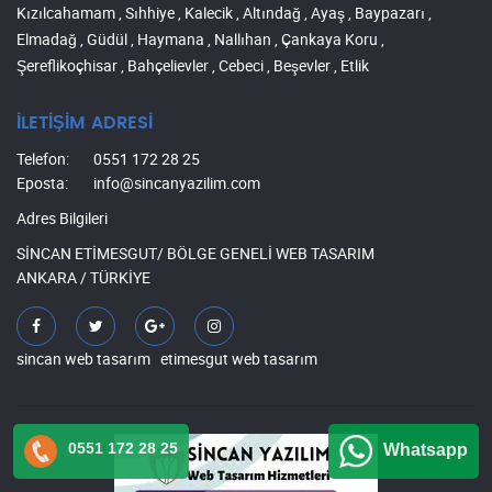
Kızılcahamam , Sıhhiye , Kalecik , Altındağ , Ayaş , Baypazarı ,
Elmadağ , Güdül , Haymana , Nallıhan , Çankaya Koru ,
Şereflikoçhisar , Bahçelievler , Cebeci , Beşevler , Etlik
İLETİŞİM ADRESİ
Telefon:
0551 172 28 25
Eposta:
info@sincanyazilim.com
Adres Bilgileri
SİNCAN ETİMESGUT/ BÖLGE GENELİ WEB TASARIM
ANKARA / TÜRKİYE
sincan web tasarım
etimesgut web tasarım
0551 172 28 25
Whatsapp