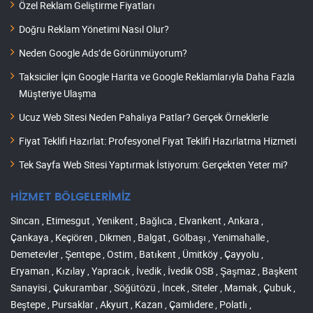
Özel Reklam Geliştirme Fiyatları
Doğru Reklam Yönetimi Nasıl Olur?
Neden Google Ads’de Görünmüyorum?
Taksiciler İçin Google Harita ve Google Reklamlarıyla Daha Fazla
Müşteriye Ulaşma
Ucuz Web Sitesi Neden Pahalıya Patlar? Gerçek Örneklerle
Fiyat Teklifi Hazırlat: Profesyonel Fiyat Teklifi Hazırlatma Hizmeti
Tek Sayfa Web Sitesi Yaptırmak İstiyorum: Gerçekten Yeter mi?
HİZMET BÖLGELERİMİZ
Sincan , Etimesgut , Yenikent , Bağlıca , Elvankent , Ankara ,
Çankaya , Keçiören , Dikmen , Balgat , Gölbaşı , Yenimahalle ,
Demetevler , Şentepe , Ostim , Batıkent , Ümitköy , Çayyolu ,
Eryaman , Kızılay , Yapracık , İvedik , İvedik OSB , Şaşmaz , Başkent
Sanayisi , Çukurambar , Söğütözü , İncek , Siteler , Mamak , Çubuk ,
Beştepe , Pursaklar , Akyurt , Kazan , Çamlıdere , Polatlı ,