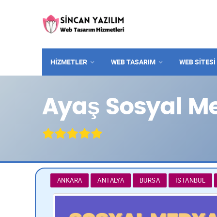
HİZMETLER
WEB TASARIM
WEB SITESI
Ayaş Sosyal Me
ANKARA
ANTALYA
BURSA
İSTANBUL