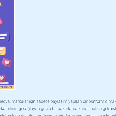
l medya, markalar için sadece paylaşım yapılan bir platform olma
arka bilinirliği sağlayan güçlü bir pazarlama kanalı haline gelmişt
 işletmelerin dijitalde profesyonel bir duruş sergilemesi ve rekabe