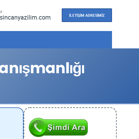
z :
İLETİŞİM ADRESİMİZ
sincanyazilim.com
anışmanlığı