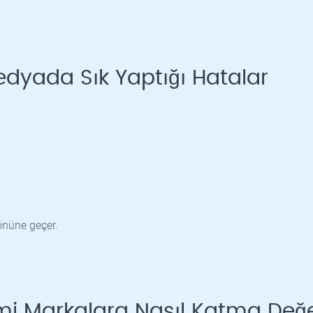
edyada Sık Yaptığı Hatalar
önüne geçer.
mi Markalara Nasıl Katma Değ