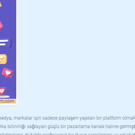
l medya, markalar için sadece paylaşım yapılan bir platform olma
arka bilinirliği sağlayan güçlü bir pazarlama kanalı haline gelmişt
 işletmelerin dijitalde profesyonel bir duruş sergilemesi ve rekabe