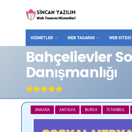
HİZMETLER
WEB TASARIM
WEB SITESI
Bahçelievler S
Danışmanlığı
ANKARA
ANTALYA
BURSA
İSTANBUL