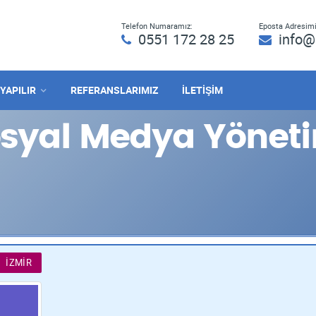
Telefon Numaramız:
Eposta Adresimi
0551 172 28 25
info@
 YAPILIR
REFERANSLARIMIZ
İLETİŞİM
osyal Medya Yöneti
İZMIR