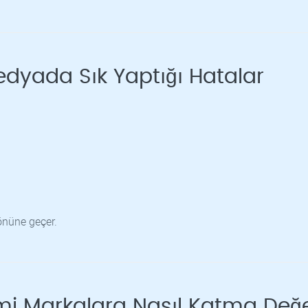
edyada Sık Yaptığı Hatalar
önüne geçer.
mi Markalara Nasıl Katma Değ