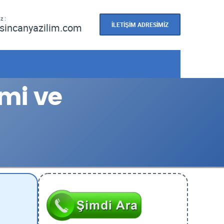
z :
İLETİŞİM ADRESİMİZ
sincanyazilim.com
mi ve