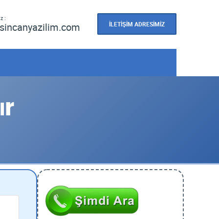
z :
İLETİŞİM ADRESİMİZ
sincanyazilim.com
ır