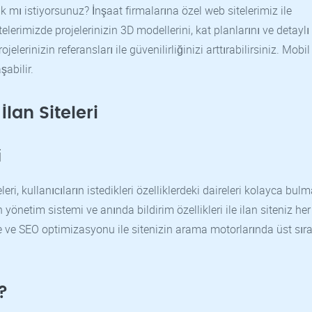
ak mı istiyorsunuz? İnşaat firmalarına özel web sitelerimiz ile
itelerimizde projelerinizin 3D modellerini, kat planlarını ve detaylı
jelerinizin referansları ile güvenilirliğinizi arttırabilirsiniz. Mob
şabilir.
 İlan Siteleri
i
teleri, kullanıcıların istedikleri özelliklerdeki daireleri kolayca bulm
an yönetim sistemi ve anında bildirim özellikleri ile ilan siteniz h
me ve SEO optimizasyonu ile sitenizin arama motorlarında üst sır
?