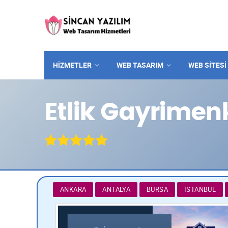
HİZMETLER
WEB TASARIM
WEB SITESI
Etlik Gayrimenk
ANKARA
ANTALYA
BURSA
İSTANBUL