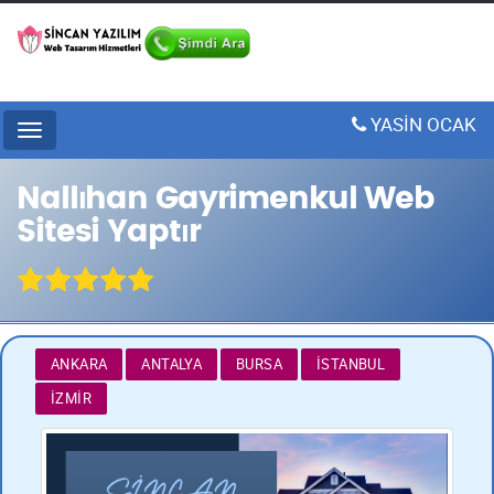
YASİN OCAK
Menu
Nallıhan Gayrimenkul Web
Sitesi Yaptır
ANKARA
ANTALYA
BURSA
İSTANBUL
İZMIR