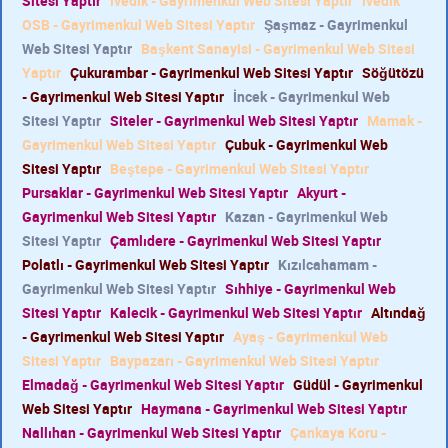
Sitesi Yaptır
İvedik - Gayrimenkul Web Sitesi Yaptır
İvedik
OSB - Gayrimenkul Web Sitesi Yaptır
Şaşmaz - Gayrimenkul
Web Sitesi Yaptır
Başkent Sanayisi - Gayrimenkul Web Sitesi
Yaptır
Çukurambar - Gayrimenkul Web Sitesi Yaptır
Söğütözü
- Gayrimenkul Web Sitesi Yaptır
İncek - Gayrimenkul Web
Sitesi Yaptır
Siteler - Gayrimenkul Web Sitesi Yaptır
Mamak -
Gayrimenkul Web Sitesi Yaptır
Çubuk - Gayrimenkul Web
Sitesi Yaptır
Beştepe - Gayrimenkul Web Sitesi Yaptır
Pursaklar - Gayrimenkul Web Sitesi Yaptır
Akyurt -
Gayrimenkul Web Sitesi Yaptır
Kazan - Gayrimenkul Web
Sitesi Yaptır
Çamlıdere - Gayrimenkul Web Sitesi Yaptır
Polatlı - Gayrimenkul Web Sitesi Yaptır
Kızılcahamam -
Gayrimenkul Web Sitesi Yaptır
Sıhhiye - Gayrimenkul Web
Sitesi Yaptır
Kalecik - Gayrimenkul Web Sitesi Yaptır
Altındağ
- Gayrimenkul Web Sitesi Yaptır
Ayaş - Gayrimenkul Web
Sitesi Yaptır
Baypazarı - Gayrimenkul Web Sitesi Yaptır
Elmadağ - Gayrimenkul Web Sitesi Yaptır
Güdül - Gayrimenkul
Web Sitesi Yaptır
Haymana - Gayrimenkul Web Sitesi Yaptır
Nallıhan - Gayrimenkul Web Sitesi Yaptır
Çankaya Koru -