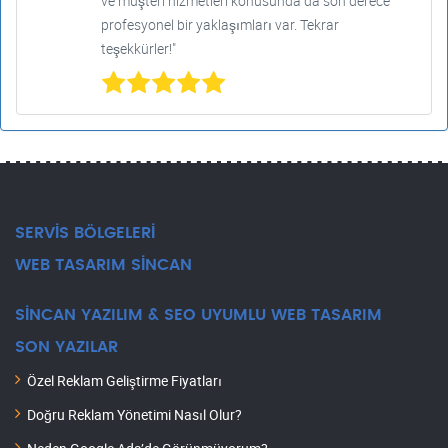
ve müşteri hizmetleri konusunda da son derece
profesyonel bir yaklaşımları var. Tekrar
teşekkürler!"
SERVİS BÖLGELERİ
WEB TASARIM SİNCAN
SİNCAN YAZILIM & SEO UYUMLU WEB TASARIM
SON YAZILAR
Özel Reklam Geliştirme Fiyatları
Doğru Reklam Yönetimi Nasıl Olur?