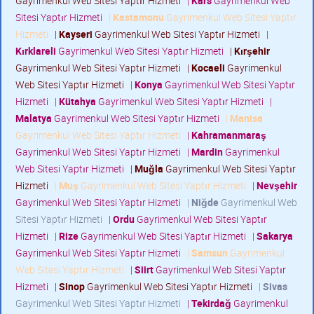
Gayrimenkul Web Sitesi Yaptır Hizmeti
|
Kars
Gayrimenkul Web
Sitesi Yaptır Hizmeti
|
Kastamonu
Gayrimenkul Web Sitesi Yaptır
Hizmeti
|
Kayseri
Gayrimenkul Web Sitesi Yaptır Hizmeti
|
Kırklareli
Gayrimenkul Web Sitesi Yaptır Hizmeti
|
Kırşehir
Gayrimenkul Web Sitesi Yaptır Hizmeti
|
Kocaeli
Gayrimenkul
Web Sitesi Yaptır Hizmeti
|
Konya
Gayrimenkul Web Sitesi Yaptır
Hizmeti
|
Kütahya
Gayrimenkul Web Sitesi Yaptır Hizmeti
|
Malatya
Gayrimenkul Web Sitesi Yaptır Hizmeti
|
Manisa
Gayrimenkul Web Sitesi Yaptır Hizmeti
|
Kahramanmaraş
Gayrimenkul Web Sitesi Yaptır Hizmeti
|
Mardin
Gayrimenkul
Web Sitesi Yaptır Hizmeti
|
Muğla
Gayrimenkul Web Sitesi Yaptır
Hizmeti
|
Muş
Gayrimenkul Web Sitesi Yaptır Hizmeti
|
Nevşehir
Gayrimenkul Web Sitesi Yaptır Hizmeti
|
Niğde
Gayrimenkul Web
Sitesi Yaptır Hizmeti
|
Ordu
Gayrimenkul Web Sitesi Yaptır
Hizmeti
|
Rize
Gayrimenkul Web Sitesi Yaptır Hizmeti
|
Sakarya
Gayrimenkul Web Sitesi Yaptır Hizmeti
|
Samsun
Gayrimenkul
Web Sitesi Yaptır Hizmeti
|
Siirt
Gayrimenkul Web Sitesi Yaptır
Hizmeti
|
Sinop
Gayrimenkul Web Sitesi Yaptır Hizmeti
|
Sivas
Gayrimenkul Web Sitesi Yaptır Hizmeti
|
Tekirdağ
Gayrimenkul