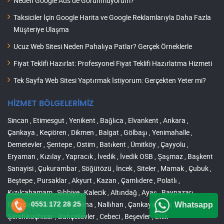
Neden Google Ads’de Görünmüyorum?
Taksiciler İçin Google Harita ve Google Reklamlarıyla Daha Fazla
Müşteriye Ulaşma
Ucuz Web Sitesi Neden Pahalıya Patlar? Gerçek Örneklerle
Fiyat Teklifi Hazırlat: Profesyonel Fiyat Teklifi Hazırlatma Hizmeti
Tek Sayfa Web Sitesi Yaptırmak İstiyorum: Gerçekten Yeter mi?
HİZMET BÖLGELERİMİZ
Sincan , Etimesgut , Yenikent , Bağlıca , Elvankent , Ankara ,
Çankaya , Keçiören , Dikmen , Balgat , Gölbaşı , Yenimahalle ,
Demetevler , Şentepe , Ostim , Batıkent , Ümitköy , Çayyolu ,
Eryaman , Kızılay , Yapracık , İvedik , İvedik OSB , Şaşmaz , Başkent
Sanayisi , Çukurambar , Söğütözü , İncek , Siteler , Mamak , Çubuk ,
Beştepe , Pursaklar , Akyurt , Kazan , Çamlıdere , Polatlı ,
Kızılcahamam , Sıhhiye , Kalecik , Altındağ , Ayaş , Baypazarı ,
Elmadağ , Güdül , Haymana , Nallıhan , Çankaya Koru ,
0551 172 28 25
Whatsapp
Şereflikoçhisar , Bahçelievler , Cebeci , Beşevler , Etlik