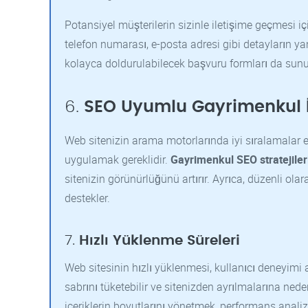
Potansiyel müşterilerin sizinle iletişime geçmesi için
telefon numarası, e-posta adresi gibi detayların yanı 
kolayca doldurulabilecek başvuru formları da sunu
6.
SEO Uyumlu Gayrimenkul İçe
Web sitenizin arama motorlarında iyi sıralamalar 
uygulamak gereklidir.
Gayrimenkul SEO stratejiler
sitenizin görünürlüğünü artırır. Ayrıca, düzenli ola
destekler.
7.
Hızlı Yüklenme Süreleri
Web sitesinin hızlı yüklenmesi, kullanıcı deneyimi 
sabrını tüketebilir ve sitenizden ayrılmalarına nede
içeriklerin boyutlarını yönetmek, performans analiz