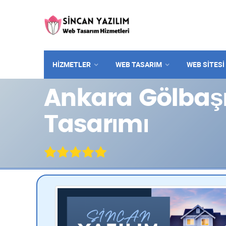
HİZMETLER
WEB TASARIM
WEB SITESI
Ankara Gölbaşı
Tasarımı