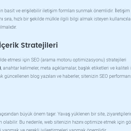
 basit ve erişilebilir iletişim formları sunmak önemlidir. İletişim b
sıra, hızlı bir şekilde mülkle ilgili bilgi almak isteyen kullanıcıla
lmalıdır.
rik Stratejileri
elde etmesi için SEO (arama motoru optimizasyonu) stratejileri
i
, anahtar kelimeler, meta açıklamalar, başlık etiketleri ve kaliteli i
rak güncellenen blog yazıları ve haberler, sitenizin SEO performan
açısından büyük önem taşır. Yavaş yüklenen bir site, ziyaretçileri
n olabilir. Bu nedenle, web sitenizin hızını optimize etmek için gö
i yapmak ve gerekli iyileştirmeleri yapmak önemlidir.