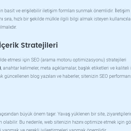
 basit ve erişilebilir iletişim formları sunmak önemlidir. İletişim b
sıra, hızlı bir şekilde mülkle ilgili bilgi almak isteyen kullanıcıla
lmalıdır.
rik Stratejileri
elde etmesi için SEO (arama motoru optimizasyonu) stratejileri
i
, anahtar kelimeler, meta açıklamalar, başlık etiketleri ve kaliteli i
rak güncellenen blog yazıları ve haberler, sitenizin SEO performan
açısından büyük önem taşır. Yavaş yüklenen bir site, ziyaretçileri
n olabilir. Bu nedenle, web sitenizin hızını optimize etmek için gö
i yapmak ve gerekli iyileştirmeleri yapmak önemlidir.