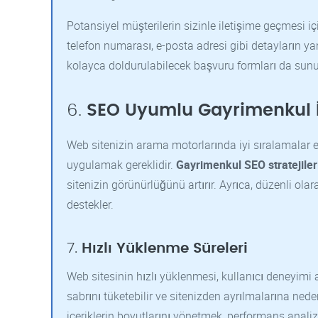
Potansiyel müşterilerin sizinle iletişime geçmesi için
telefon numarası, e-posta adresi gibi detayların yanı 
kolayca doldurulabilecek başvuru formları da sunu
6.
SEO Uyumlu Gayrimenkul İçe
Web sitenizin arama motorlarında iyi sıralamalar 
uygulamak gereklidir.
Gayrimenkul SEO stratejiler
sitenizin görünürlüğünü artırır. Ayrıca, düzenli ola
destekler.
7.
Hızlı Yüklenme Süreleri
Web sitesinin hızlı yüklenmesi, kullanıcı deneyimi 
sabrını tüketebilir ve sitenizden ayrılmalarına nede
içeriklerin boyutlarını yönetmek, performans analiz