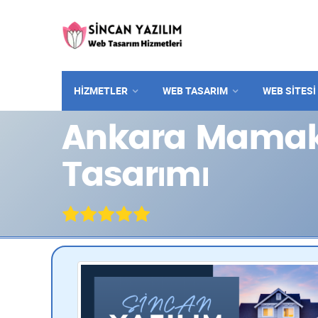
HİZMETLER
WEB TASARIM
WEB SITESI
Ankara Mamak 
Tasarımı