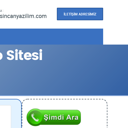
z :
İLETİŞİM ADRESİMİZ
sincanyazilim.com
Sitesi