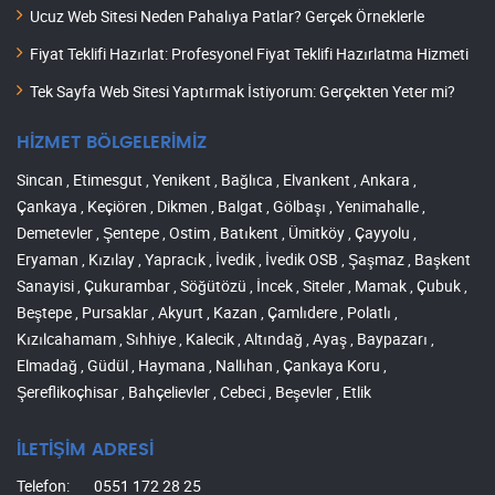
Ucuz Web Sitesi Neden Pahalıya Patlar? Gerçek Örneklerle
Fiyat Teklifi Hazırlat: Profesyonel Fiyat Teklifi Hazırlatma Hizmeti
Tek Sayfa Web Sitesi Yaptırmak İstiyorum: Gerçekten Yeter mi?
HİZMET BÖLGELERİMİZ
Sincan , Etimesgut , Yenikent , Bağlıca , Elvankent , Ankara ,
Çankaya , Keçiören , Dikmen , Balgat , Gölbaşı , Yenimahalle ,
Demetevler , Şentepe , Ostim , Batıkent , Ümitköy , Çayyolu ,
Eryaman , Kızılay , Yapracık , İvedik , İvedik OSB , Şaşmaz , Başkent
Sanayisi , Çukurambar , Söğütözü , İncek , Siteler , Mamak , Çubuk ,
Beştepe , Pursaklar , Akyurt , Kazan , Çamlıdere , Polatlı ,
Kızılcahamam , Sıhhiye , Kalecik , Altındağ , Ayaş , Baypazarı ,
Elmadağ , Güdül , Haymana , Nallıhan , Çankaya Koru ,
Şereflikoçhisar , Bahçelievler , Cebeci , Beşevler , Etlik
İLETİŞİM ADRESİ
Telefon:
0551 172 28 25