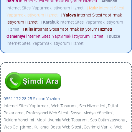
Bartın
İnternet Sitesi Yaptırmak İstiyorum Hizmeti
|
Ardahan
İnternet Sitesi Yaptırmak İstiyorum Hizmeti
|
Iğdır
İnternet Sitesi
Yaptırmak İstiyorum Hizmeti
|
Yalova
İnternet Sitesi Yaptırmak
İstiyorum Hizmeti
|
Karabük
İnternet Sitesi Yaptırmak İstiyorum
Hizmeti
|
Kilis
İnternet Sitesi Yaptırmak İstiyorum Hizmeti
|
Osmaniye
İnternet Sitesi Yaptırmak İstiyorum Hizmeti
|
Düzce
İnternet Sitesi Yaptırmak İstiyorum Hizmeti
0551 172 28 25 Sincan Yazılım
İnternet Sitesi Yaptırmak , Web Tasarımı , Seo Hizmetleri , Dijital
Pazarlama , Profesyonel Web Sitesi , Sosyal Medya Yönetimi ,
Reklam Yönetimi , Mobil Uyumlu Web Tasarımı , Seo Optimizasyonu ,
Web Geliştirme , Kullanıcı Dostu Web Sitesi , Çevrimiçi Varlık , Web