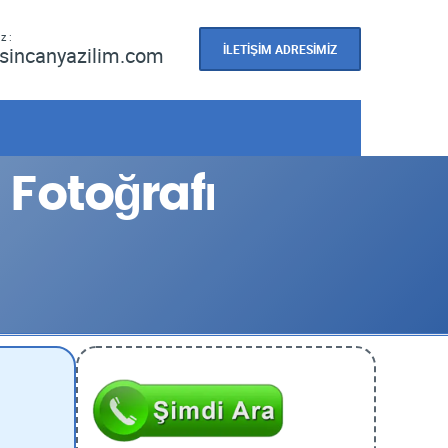
z :
İLETİŞİM ADRESİMİZ
sincanyazilim.com
Fotoğrafı