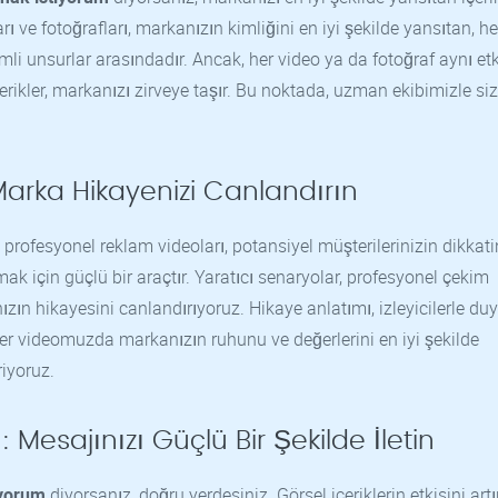
ı ve fotoğrafları, markanızın kimliğini en iyi şekilde yansıtan, h
li unsurlar arasındadır. Ancak, her video ya da fotoğraf aynı etk
rikler, markanızı zirveye taşır. Bu noktada, uzman ekibimizle si
arka Hikayenizi Canlandırın
, profesyonel reklam videoları, potansiyel müşterilerinizin dikkati
ak için güçlü bir araçtır. Yaratıcı senaryolar, profesyonel çekim
ızın hikayesini canlandırıyoruz. Hikaye anlatımı, izleyicilerle du
er videomuzda markanızın ruhunu ve değerlerini en iyi şekilde
riyoruz.
 Mesajınızı Güçlü Bir Şekilde İletin
iyorum
diyorsanız, doğru yerdesiniz. Görsel içeriklerin etkisini ar