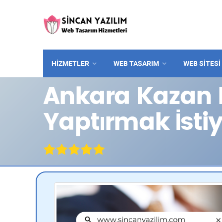
HİZMETLER
WEB TASARIM
WEB SITESI
Ankara Kazan R
Yaptırmak İst