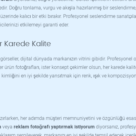
medir. Doğru tonlama, vurgu ve akışla hazırlanmış bir seslendirme
üzerinde kalıcı bir etki bırakır. Profesyonel seslendirme sanatçıla
cilerinizi etkilemeyi garanti eder.
er Karede Kalite
görseller, dijital dünyada markanızın vitrini gibidir. Profesyonel 
ter ürün fotoğrafları, ister konsept çekimler olsun, her karede kalit
imliğini en iyi şekilde yansıtmak için renk, ışık ve kompozisyo
 hazırlarken, her adımda müşteri memnuniyetini ve özgünlüğü esa
m
veya
reklam fotoğrafı yaptırmak istiyorum
diyorsanız, profes
aklaşım sergileyerek, markanızı en iyi şekilde temsil edecek içerik