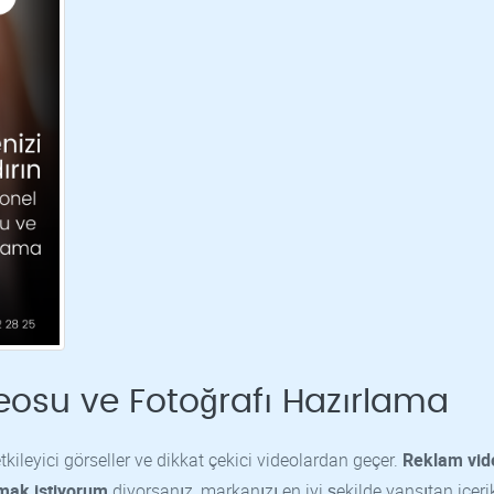
eosu ve Fotoğrafı Hazırlama
kileyici görseller ve dikkat çekici videolardan geçer.
Reklam vid
rmak istiyorum
diyorsanız, markanızı en iyi şekilde yansıtan içeri