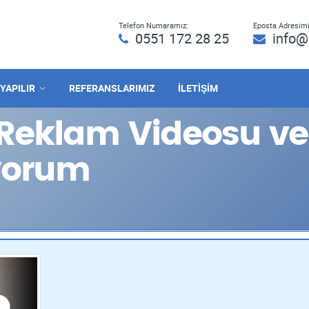
Telefon Numaramız:
Eposta Adresimi
0551 172 28 25
info@
 YAPILIR
REFERANSLARIMIZ
İLETİŞİM
eklam Videosu ve 
iyorum