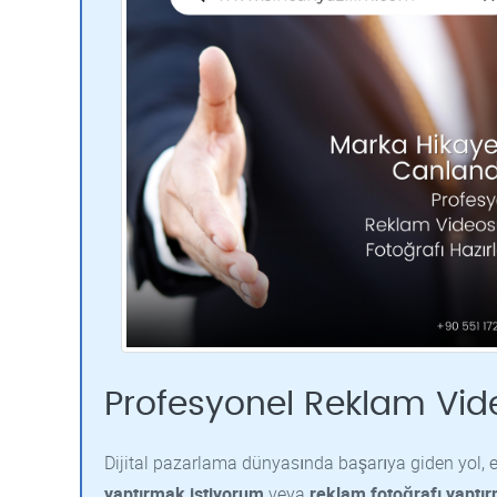
Profesyonel Reklam Vid
Dijital pazarlama dünyasında başarıya giden yol, et
yaptırmak istiyorum
veya
reklam fotoğrafı yaptı