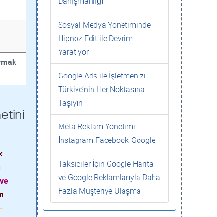
Danışmanlığı
Sosyal Medya Yönetiminde
Hipnoz Edit ile Devrim
Yaratıyor
ırmak
Google Ads ile İşletmenizi
Türkiye’nin Her Noktasına
Taşıyın
etini
Meta Reklam Yönetimi
İnstagram-Facebook-Google
k
Taksiciler İçin Google Harita
ı
ve Google Reklamlarıyla Daha
 ve
Fazla Müşteriye Ulaşma
am
-