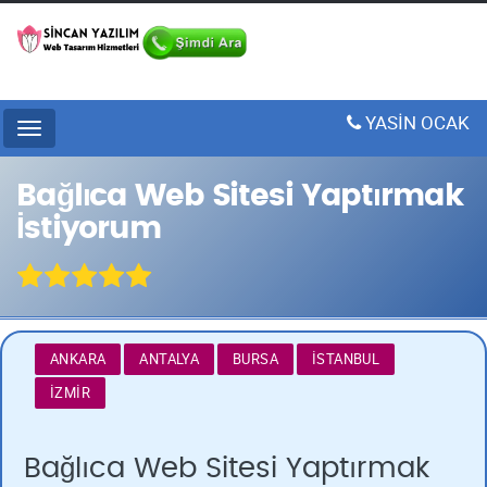
YASİN OCAK
Menu
Bağlıca Web Sitesi Yaptırmak
İstiyorum
ANKARA
ANTALYA
BURSA
İSTANBUL
İZMIR
Bağlıca Web Sitesi Yaptırmak