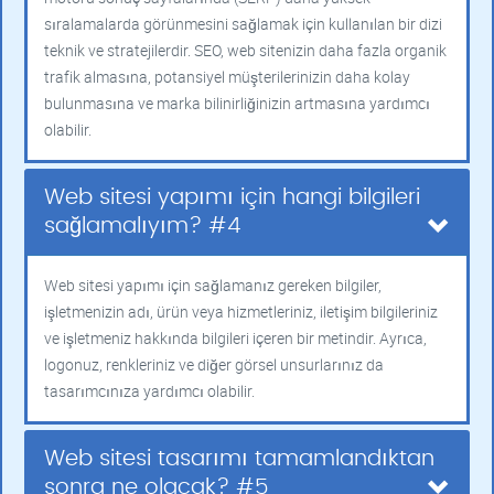
sıralamalarda görünmesini sağlamak için kullanılan bir dizi
teknik ve stratejilerdir. SEO, web sitenizin daha fazla organik
trafik almasına, potansiyel müşterilerinizin daha kolay
bulunmasına ve marka bilinirliğinizin artmasına yardımcı
olabilir.
Web sitesi yapımı için hangi bilgileri
sağlamalıyım? #4
Web sitesi yapımı için sağlamanız gereken bilgiler,
işletmenizin adı, ürün veya hizmetleriniz, iletişim bilgileriniz
ve işletmeniz hakkında bilgileri içeren bir metindir. Ayrıca,
logonuz, renkleriniz ve diğer görsel unsurlarınız da
tasarımcınıza yardımcı olabilir.
Web sitesi tasarımı tamamlandıktan
sonra ne olacak? #5