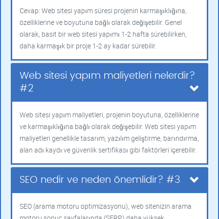
Cevap: Web sitesi yapım süresi projenin karmaşıklığına,
özelliklerine ve boyutuna bağlı olarak değişebilir. Genel
olarak, basit bir web sitesi yapımı 1-2 hafta sürebilirken,
daha karmaşık bir proje 1-2 ay kadar sürebilir.
Web sitesi yapım maliyetleri nelerdir?
#2
Web sitesi yapım maliyetleri, projenin boyutuna, özelliklerine
ve karmaşıklığına bağlı olarak değişebilir. Web sitesi yapım
maliyetleri genellikle tasarım, yazılım geliştirme, barındırma,
alan adı kaydı ve güvenlik sertifikası gibi faktörleri içerebilir.
SEO nedir ve neden önemlidir? #3
SEO (arama motoru optimizasyonu), web sitenizin arama
motoru sonuç sayfalarında (SERP) daha yüksek