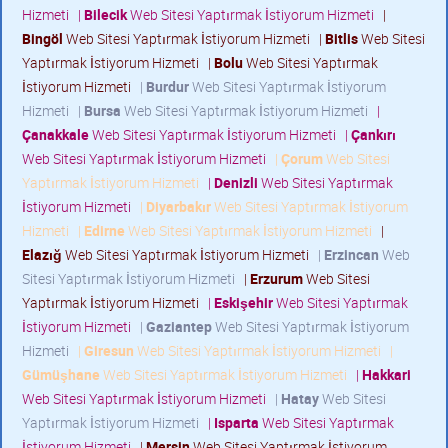
Hizmeti
|
Bilecik
Web Sitesi Yaptırmak İstiyorum Hizmeti
|
Bingöl
Web Sitesi Yaptırmak İstiyorum Hizmeti
|
Bitlis
Web Sitesi
Yaptırmak İstiyorum Hizmeti
|
Bolu
Web Sitesi Yaptırmak
İstiyorum Hizmeti
|
Burdur
Web Sitesi Yaptırmak İstiyorum
Hizmeti
|
Bursa
Web Sitesi Yaptırmak İstiyorum Hizmeti
|
Çanakkale
Web Sitesi Yaptırmak İstiyorum Hizmeti
|
Çankırı
Web Sitesi Yaptırmak İstiyorum Hizmeti
|
Çorum
Web Sitesi
Yaptırmak İstiyorum Hizmeti
|
Denizli
Web Sitesi Yaptırmak
İstiyorum Hizmeti
|
Diyarbakır
Web Sitesi Yaptırmak İstiyorum
Hizmeti
|
Edirne
Web Sitesi Yaptırmak İstiyorum Hizmeti
|
Elazığ
Web Sitesi Yaptırmak İstiyorum Hizmeti
|
Erzincan
Web
Sitesi Yaptırmak İstiyorum Hizmeti
|
Erzurum
Web Sitesi
Yaptırmak İstiyorum Hizmeti
|
Eskişehir
Web Sitesi Yaptırmak
İstiyorum Hizmeti
|
Gaziantep
Web Sitesi Yaptırmak İstiyorum
Hizmeti
|
Giresun
Web Sitesi Yaptırmak İstiyorum Hizmeti
|
Gümüşhane
Web Sitesi Yaptırmak İstiyorum Hizmeti
|
Hakkari
Web Sitesi Yaptırmak İstiyorum Hizmeti
|
Hatay
Web Sitesi
Yaptırmak İstiyorum Hizmeti
|
Isparta
Web Sitesi Yaptırmak
İstiyorum Hizmeti
|
Mersin
Web Sitesi Yaptırmak İstiyorum