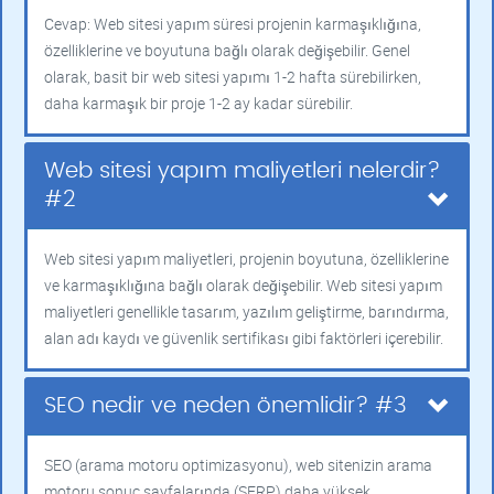
Cevap: Web sitesi yapım süresi projenin karmaşıklığına,
özelliklerine ve boyutuna bağlı olarak değişebilir. Genel
olarak, basit bir web sitesi yapımı 1-2 hafta sürebilirken,
daha karmaşık bir proje 1-2 ay kadar sürebilir.
Web sitesi yapım maliyetleri nelerdir?
#2
Web sitesi yapım maliyetleri, projenin boyutuna, özelliklerine
ve karmaşıklığına bağlı olarak değişebilir. Web sitesi yapım
maliyetleri genellikle tasarım, yazılım geliştirme, barındırma,
alan adı kaydı ve güvenlik sertifikası gibi faktörleri içerebilir.
SEO nedir ve neden önemlidir? #3
SEO (arama motoru optimizasyonu), web sitenizin arama
motoru sonuç sayfalarında (SERP) daha yüksek