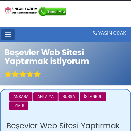
YASİN OCAK
Menu
Beşevler Web Sitesi
Yaptırmak İstiyorum
ANKARA
ANTALYA
BURSA
İSTANBUL
İZMIR
Beşevler Web Sitesi Yaptırmak