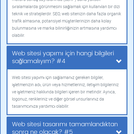
sıralamalarda görünmesini sağlamak için kullanılan bir dizi
teknik ve stratejilerdir. SEO, web sitenizin daha fazla organik
trafik almasına, potansiyel müşterilerinizin daha kolay
bulunmasına ve marka bilinirliğinizin artmasına yardımcı
olabilir.
Web sitesi yapımı için hangi bilgileri
sağlamalıyım? #4
Web sitesi yapımı için sağlamanız gereken bilgiler,
işletmenizin adı, ürün veya hizmetleriniz, iletişim bilgileriniz
ve işletmeniz hakkında bilgileri içeren bir metindir. Ayrıca,
logonuz, renkleriniz ve diğer görsel unsurlarınız da
tasarımcınıza yardımcı olabilir.
Web sitesi tasarımı tamamlandıktan
sonra ne olacak? #5