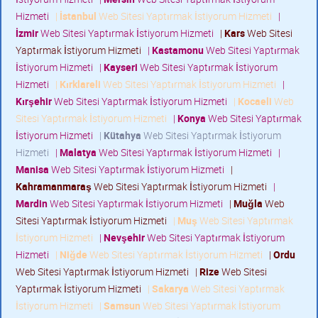
Hizmeti
|
İstanbul
Web Sitesi Yaptırmak İstiyorum Hizmeti
|
İzmir
Web Sitesi Yaptırmak İstiyorum Hizmeti
|
Kars
Web Sitesi
Yaptırmak İstiyorum Hizmeti
|
Kastamonu
Web Sitesi Yaptırmak
İstiyorum Hizmeti
|
Kayseri
Web Sitesi Yaptırmak İstiyorum
Hizmeti
|
Kırklareli
Web Sitesi Yaptırmak İstiyorum Hizmeti
|
Kırşehir
Web Sitesi Yaptırmak İstiyorum Hizmeti
|
Kocaeli
Web
Sitesi Yaptırmak İstiyorum Hizmeti
|
Konya
Web Sitesi Yaptırmak
İstiyorum Hizmeti
|
Kütahya
Web Sitesi Yaptırmak İstiyorum
Hizmeti
|
Malatya
Web Sitesi Yaptırmak İstiyorum Hizmeti
|
Manisa
Web Sitesi Yaptırmak İstiyorum Hizmeti
|
Kahramanmaraş
Web Sitesi Yaptırmak İstiyorum Hizmeti
|
Mardin
Web Sitesi Yaptırmak İstiyorum Hizmeti
|
Muğla
Web
Sitesi Yaptırmak İstiyorum Hizmeti
|
Muş
Web Sitesi Yaptırmak
İstiyorum Hizmeti
|
Nevşehir
Web Sitesi Yaptırmak İstiyorum
Hizmeti
|
Niğde
Web Sitesi Yaptırmak İstiyorum Hizmeti
|
Ordu
Web Sitesi Yaptırmak İstiyorum Hizmeti
|
Rize
Web Sitesi
Yaptırmak İstiyorum Hizmeti
|
Sakarya
Web Sitesi Yaptırmak
İstiyorum Hizmeti
|
Samsun
Web Sitesi Yaptırmak İstiyorum