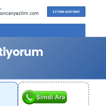
z :
İLETİŞİM ADRESİMİZ
sincanyazilim.com
stiyorum