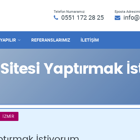
Telefon Numaramız:
Eposta Adresimi
0551 172 28 25
info@
 YAPILIR
REFERANSLARIMIZ
İLETİŞİM
Sitesi Yaptırmak İ
İZMIR
ptırmak İstiyorum