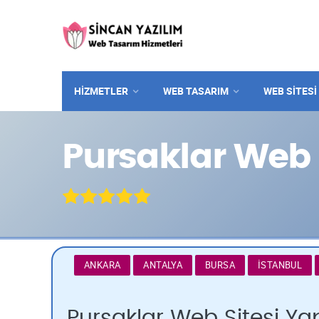
HİZMETLER
WEB TASARIM
WEB SITESI
Pursaklar Web 
ANKARA
ANTALYA
BURSA
İSTANBUL
Pursaklar Web Sitesi Ya