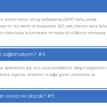
zin arama motoru sonuç sayfalarında (SERP) daha yüksek
n bir dizi teknik ve stratejilerdir. SEO, web sitenizin daha fazla
izin daha kolay bulunmasına ve marka bilinirliğinizin artmasına
eri sağlamalıyım? #4
, işletmenizin adı, ürün veya hizmetleriniz, iletişim bilgileriniz 
 Ayrıca, logonuz, renkleriniz ve diğer görsel unsurlarınız da
an sonra ne olacak? #5