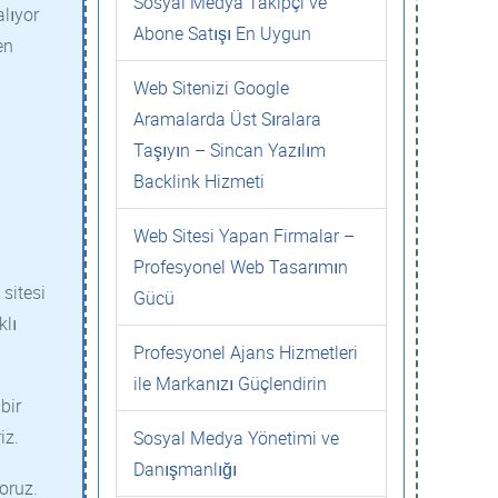
Sosyal Medya Takipçi ve
alıyor
Abone Satışı En Uygun
en
Web Sitenizi Google
Aramalarda Üst Sıralara
Taşıyın – Sincan Yazılım
Backlink Hizmeti
Web Sitesi Yapan Firmalar –
Profesyonel Web Tasarımın
sitesi
Gücü
klı
Profesyonel Ajans Hizmetleri
ile Markanızı Güçlendirin
bir
iz.
Sosyal Medya Yönetimi ve
Danışmanlığı
oruz.