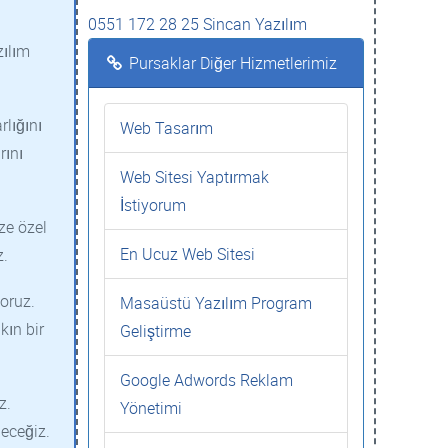
0551 172 28 25 Sincan Yazılım
zılım
Pursaklar Diğer Hizmetlerimiz
rlığını
Web Tasarım
rını
Web Sitesi Yaptırmak
İstiyorum
ze özel
En Ucuz Web Sitesi
z.
oruz.
Masaüstü Yazılım Program
kın bir
Geliştirme
Google Adwords Reklam
z.
Yönetimi
deceğiz.