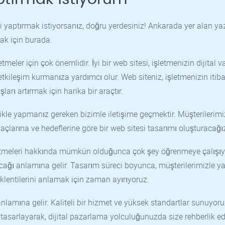
 yaptırmak istiyorsanız, doğru yerdesiniz! Ankarada yer alan ya
ak için burada.
eler için çok önemlidir. İyi bir web sitesi, işletmenizin dijital va
 etkileşim kurmanıza yardımcı olur. Web siteniz, işletmenizin itiba
ları artırmak için harika bir araçtır.
likle yapmanız gereken bizimle iletişime geçmektir. Müşterilerimi
açlarına ve hedeflerine göre bir web sitesi tasarımı oluşturacağı
şletmeleri hakkında mümkün olduğunca çok şey öğrenmeye çalışıy
cağı anlamına gelir. Tasarım süreci boyunca, müşterilerimizle ya
 beklentilerini anlamak için zaman ayırıyoruz.
lamına gelir. Kaliteli bir hizmet ve yüksek standartlar sunuyoru
si tasarlayarak, dijital pazarlama yolculuğunuzda size rehberlik e