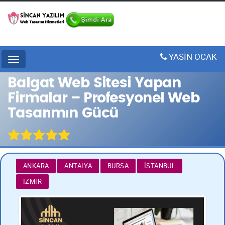
YASİN OCAK
Menu
Balgat Web Sitesi Yapan
Firmalar – Profesyonel Web
Tasarımın Gücü
ANKARA
ANTALYA
BURSA
İSTANBUL
İZMIR