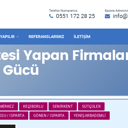
Telefon Numaramız:
Eposta Adresimi
0551 172 28 25
info@
 YAPILIR
REFERANSLARIMIZ
İLETİŞİM
tesi Yapan Firmalar
 Gücü
 MERKEZ
KEÇIBORLU
SENIRKENT
SÜTÇÜLER
KSU / ISPARTA
GÖNEN / ISPARTA
YENIŞARBADEMLI