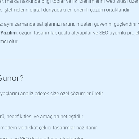
 marka hakkında bilgi toplar ve ilk izlenimlerini web sitesi üze
r
, işletmelerin dijital dünyadaki en önemli çözüm ortaklarıdır.
 aynı zamanda satışlarınızı artırır, müşteri güvenini güçlendirir 
 Yazılım
, özgün tasarımlar, güçlü altyapılar ve SEO uyumlu projel
mcı olur.
 Sunar?
yaçlarını analiz ederek size özel çözümler üretir.
, hedef kitlesi ve amaçları netleştirilir.
odern ve dikkat çekici tasarımlar hazırlanır.
uyumlu ve SEO dostu altyapı oluşturulur.