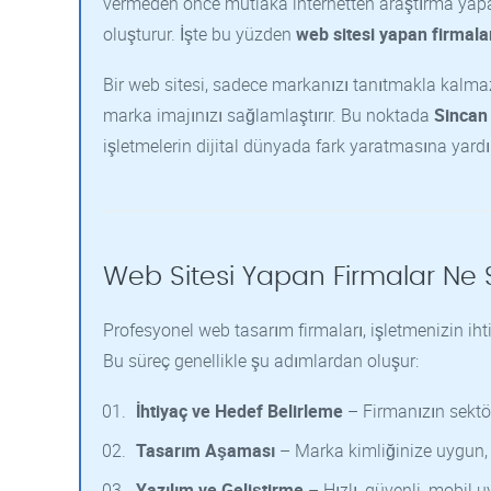
vermeden önce mutlaka internetten araştırma yapar,
oluşturur. İşte bu yüzden
web sitesi yapan firmala
Bir web sitesi, sadece markanızı tanıtmakla kalmaz;
marka imajınızı sağlamlaştırır. Bu noktada
Sincan
işletmelerin dijital dünyada fark yaratmasına yardı
Web Sitesi Yapan Firmalar Ne
Profesyonel web tasarım firmaları, işletmenizin ihti
Bu süreç genellikle şu adımlardan oluşur:
İhtiyaç ve Hedef Belirleme
– Firmanızın sektörü
Tasarım Aşaması
– Marka kimliğinize uygun, m
Yazılım ve Geliştirme
– Hızlı, güvenli, mobil 