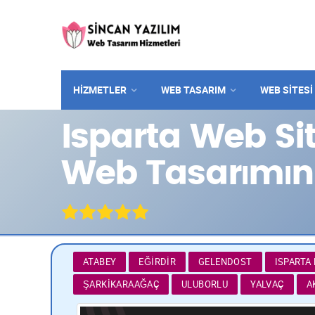
HİZMETLER
WEB TASARIM
WEB SITESI
Isparta Web Si
Web Tasarımın
ATABEY
EĞIRDIR
GELENDOST
ISPARTA
ŞARKIKARAAĞAÇ
ULUBORLU
YALVAÇ
A