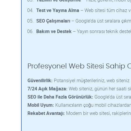
Test ve Yayına Alma
– Web sitesi tüm cihaz ve 
SEO Çalışmaları
– Google’da üst sıralara çıkm
Bakım ve Destek
– Yayın sonrası teknik destek
Profesyonel Web Sitesi Sahip 
Güvenilirlik:
Potansiyel müşterileriniz, web siteni
7/24 Açık Mağaza:
Web siteniz, günün her saati si
SEO ile Daha Fazla Görünürlük:
Google’da üst sıra
Mobil Uyum:
Kullanıcıların çoğu mobil cihazlardan 
Rekabet Avantajı:
Modern bir web sitesi, rakipleri