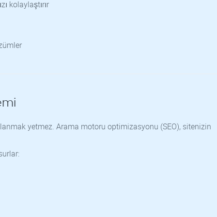
ı kolaylaştırır
zümler
emi
daklanmak yetmez. Arama motoru optimizasyonu (SEO), sitenizin
urlar: