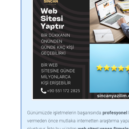
Günümüzde işletmelerin başarısında
profesyonel 
vermeden önce mutlaka internetten araştırma yapar,
oluşturur. İşte bu yüzden
web sitesi yapan firmala