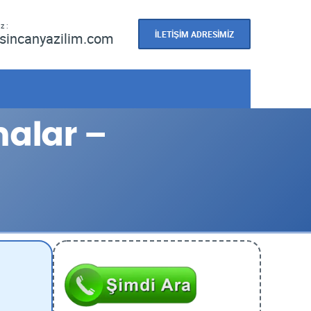
z :
İLETİŞİM ADRESİMİZ
sincanyazilim.com
malar –