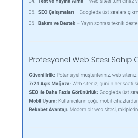
Test ve Yayına Alma
– Web sitesi tüm cihaz ve 
SEO Çalışmaları
– Google’da üst sıralara çıkm
Bakım ve Destek
– Yayın sonrası teknik destek
Profesyonel Web Sitesi Sahip 
Güvenilirlik:
Potansiyel müşterileriniz, web siteni
7/24 Açık Mağaza:
Web siteniz, günün her saati si
SEO ile Daha Fazla Görünürlük:
Google’da üst sıra
Mobil Uyum:
Kullanıcıların çoğu mobil cihazlardan 
Rekabet Avantajı:
Modern bir web sitesi, rakipleri