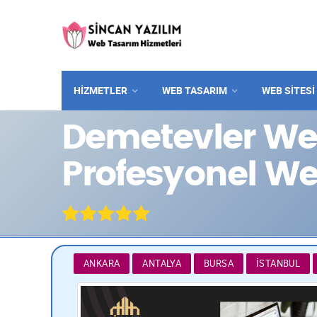
HİZMETLER
WEB TASARIM
WEB SITESI
Demetevler Web
Profesyonel W
ANKARA
ANTALYA
BURSA
İSTANBUL