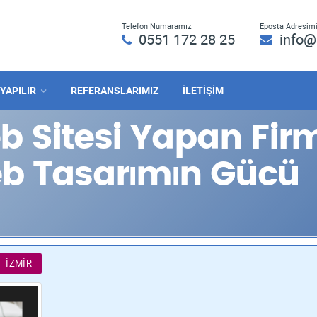
Telefon Numaramız:
Eposta Adresimi
0551 172 28 25
info@
 YAPILIR
REFERANSLARIMIZ
İLETİŞİM
 Sitesi Yapan Fir
eb Tasarımın Gücü
İZMIR