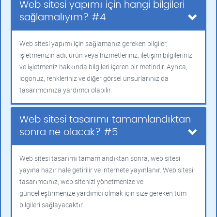
Web sitesi yapımı için hangi bilgileri
sağlamalıyım? #4
Web sitesi yapımı için sağlamanız gereken bilgiler,
işletmenizin adı, ürün veya hizmetleriniz, iletişim bilgileriniz
ve işletmeniz hakkında bilgileri içeren bir metindir. Ayrıca,
logonuz, renkleriniz ve diğer görsel unsurlarınız da
tasarımcınıza yardımcı olabilir.
Web sitesi tasarımı tamamlandıktan
sonra ne olacak? #5
Web sitesi tasarımı tamamlandıktan sonra, web sitesi
yayına hazır hale getirilir ve internete yayınlanır. Web sitesi
tasarımcınız, web sitenizi yönetmenize ve
güncelleştirmenize yardımcı olmak için size gereken tüm
bilgileri sağlayacaktır.