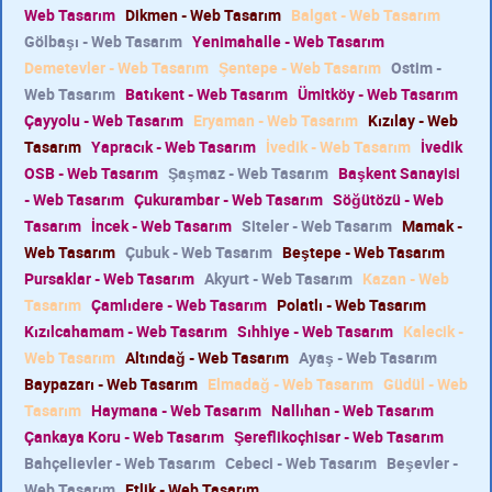
Web Tasarım
Dikmen - Web Tasarım
Balgat - Web Tasarım
Gölbaşı - Web Tasarım
Yenimahalle - Web Tasarım
Demetevler - Web Tasarım
Şentepe - Web Tasarım
Ostim -
Web Tasarım
Batıkent - Web Tasarım
Ümitköy - Web Tasarım
Çayyolu - Web Tasarım
Eryaman - Web Tasarım
Kızılay - Web
Tasarım
Yapracık - Web Tasarım
İvedik - Web Tasarım
İvedik
OSB - Web Tasarım
Şaşmaz - Web Tasarım
Başkent Sanayisi
- Web Tasarım
Çukurambar - Web Tasarım
Söğütözü - Web
Tasarım
İncek - Web Tasarım
Siteler - Web Tasarım
Mamak -
Web Tasarım
Çubuk - Web Tasarım
Beştepe - Web Tasarım
Pursaklar - Web Tasarım
Akyurt - Web Tasarım
Kazan - Web
Tasarım
Çamlıdere - Web Tasarım
Polatlı - Web Tasarım
Kızılcahamam - Web Tasarım
Sıhhiye - Web Tasarım
Kalecik -
Web Tasarım
Altındağ - Web Tasarım
Ayaş - Web Tasarım
Baypazarı - Web Tasarım
Elmadağ - Web Tasarım
Güdül - Web
Tasarım
Haymana - Web Tasarım
Nallıhan - Web Tasarım
Çankaya Koru - Web Tasarım
Şereflikoçhisar - Web Tasarım
Bahçelievler - Web Tasarım
Cebeci - Web Tasarım
Beşevler -
Web Tasarım
Etlik - Web Tasarım