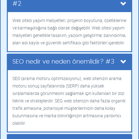
#2
Web sitesi yapım maliyetleri, projenin boyutuna, özelliklerine
ve karmaşıklığına bağlı olarak değişebilir. Web sitesi yapım
maliyetleri genellikle tasarım, yazılım geliştirme, barındırma,
alan adı kaydı ve güvenlik sertifikası gibi faktörleri içerebilir.
SEO nedir ve neden önemlidir? #3
SEO (arama motoru optimizasyonu), web sitenizin arama
motoru sonuç sayfalarında (SERP) daha yüksek
sıralamalarda görünmesini sağlamak için kullanılan bir dizi
teknik ve stratejilerdir. SEO, web sitenizin daha fazla organik
trafik almasına, potansiyel müşterilerinizin daha kolay
bulunmasına ve marka bilinirliğinizin artmasına yardımcı
olabilir.