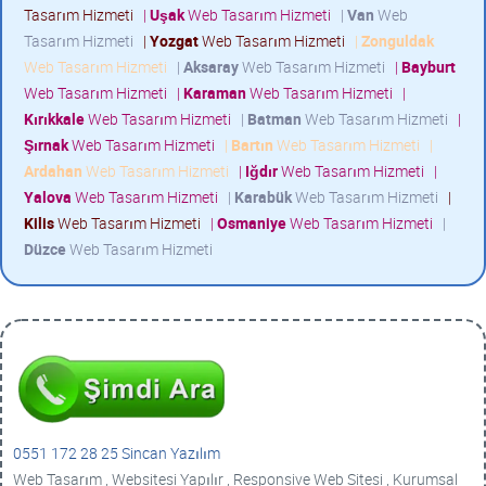
Tasarım Hizmeti
|
Uşak
Web Tasarım Hizmeti
|
Van
Web
Tasarım Hizmeti
|
Yozgat
Web Tasarım Hizmeti
|
Zonguldak
Web Tasarım Hizmeti
|
Aksaray
Web Tasarım Hizmeti
|
Bayburt
Web Tasarım Hizmeti
|
Karaman
Web Tasarım Hizmeti
|
Kırıkkale
Web Tasarım Hizmeti
|
Batman
Web Tasarım Hizmeti
|
Şırnak
Web Tasarım Hizmeti
|
Bartın
Web Tasarım Hizmeti
|
Ardahan
Web Tasarım Hizmeti
|
Iğdır
Web Tasarım Hizmeti
|
Yalova
Web Tasarım Hizmeti
|
Karabük
Web Tasarım Hizmeti
|
Kilis
Web Tasarım Hizmeti
|
Osmaniye
Web Tasarım Hizmeti
|
Düzce
Web Tasarım Hizmeti
0551 172 28 25 Sincan Yazılım
Web Tasarım , Websitesi Yapılır , Responsive Web Sitesi , Kurumsal