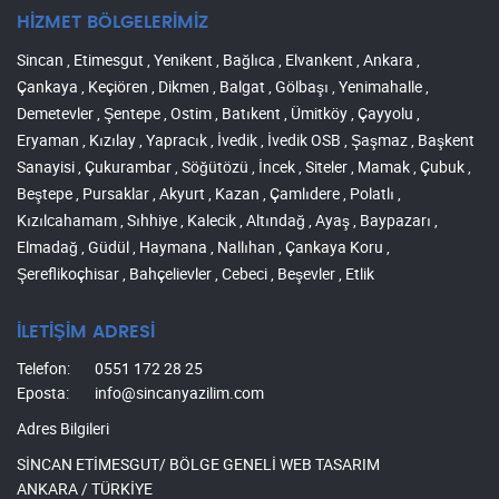
HİZMET BÖLGELERİMİZ
Sincan , Etimesgut , Yenikent , Bağlıca , Elvankent , Ankara ,
Çankaya , Keçiören , Dikmen , Balgat , Gölbaşı , Yenimahalle ,
Demetevler , Şentepe , Ostim , Batıkent , Ümitköy , Çayyolu ,
Eryaman , Kızılay , Yapracık , İvedik , İvedik OSB , Şaşmaz , Başkent
Sanayisi , Çukurambar , Söğütözü , İncek , Siteler , Mamak , Çubuk ,
Beştepe , Pursaklar , Akyurt , Kazan , Çamlıdere , Polatlı ,
Kızılcahamam , Sıhhiye , Kalecik , Altındağ , Ayaş , Baypazarı ,
Elmadağ , Güdül , Haymana , Nallıhan , Çankaya Koru ,
Şereflikoçhisar , Bahçelievler , Cebeci , Beşevler , Etlik
İLETİŞİM ADRESİ
Telefon:
0551 172 28 25
Eposta:
info@sincanyazilim.com
Adres Bilgileri
SİNCAN ETİMESGUT/ BÖLGE GENELİ WEB TASARIM
ANKARA / TÜRKİYE