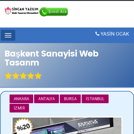
YASİN OCAK
Menu
Başkent Sanayisi Web
Tasarım
ANKARA
ANTALYA
BURSA
İSTANBUL
İZMIR