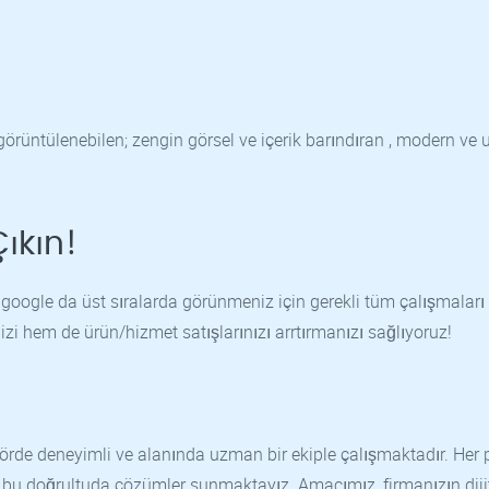
görüntülenebilen; zengin görsel ve içerik barındıran , modern ve
ıkın!
google da üst sıralarda görünmeniz için gerekli tüm çalışmaları
nizi hem de ürün/hizmet satışlarınızı arrtırmanızı sağlıyoruz!
de deneyimli ve alanında uzman bir ekiple çalışmaktadır. Her p
ıp, bu doğrultuda çözümler sunmaktayız. Amacımız, firmanızın diji