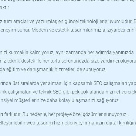
ktır.
tüm araçlar ve yazılımlar, en güncel teknolojilerle uyumludur. 
r deneyim sunar. Modern ve estetik tasarımlarımızla, ziyaretçilerin
nizi kurmakla kalmıyoruz, aynı zamanda her adımda yanınızda
ız teknik destek ile her türlü sorununuzda size yardımcı oluyoru
unda eğitim ve danışmanlık hizmetleri de sunuyoruz.
ında üst sıralarda yer alması için kapsamlı SEO çalışmaları yap
link çalışmaları ve teknik SEO gibi pek çok alanda hizmet vererek
tansiyel müşterilerinize daha kolay ulaşmanızı sağlıyoruz.
rı farklıdır. Bu nedenle, her projeye özel çözümler sunuyoruz.
eştirilebilir web tasarım hizmetleriyle, firmanızın dijital kimliğini