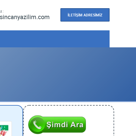
z :
İLETİŞİM ADRESİMİZ
sincanyazilim.com