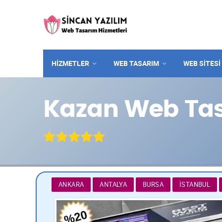
HİZMETLER
WEB TASARIM
WEB SITESI
Kazan Web Ta
ANKARA
ANTALYA
BURSA
İSTANBUL