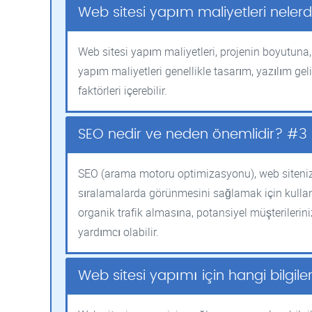
Web sitesi yapım maliyetleri neler
Web sitesi yapım maliyetleri, projenin boyutuna, 
yapım maliyetleri genellikle tasarım, yazılım geli
faktörleri içerebilir.
SEO nedir ve neden önemlidir? #3
SEO (arama motoru optimizasyonu), web siteni
sıralamalarda görünmesini sağlamak için kullanıla
organik trafik almasına, potansiyel müşterilerin
yardımcı olabilir.
Web sitesi yapımı için hangi bilgil