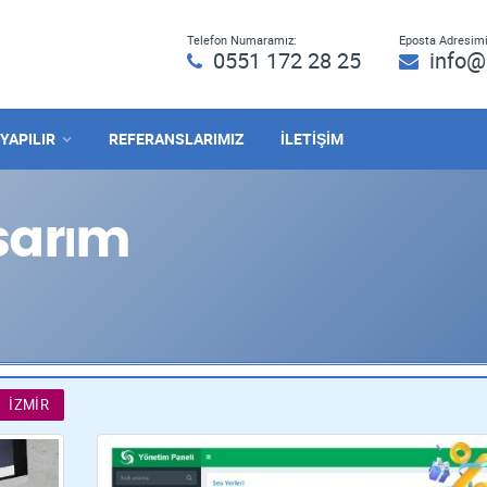
Telefon Numaramız:
Eposta Adresimi
0551 172 28 25
info@
 YAPILIR
REFERANSLARIMIZ
İLETİŞİM
sarım
İZMIR