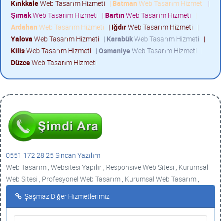
Kırıkkale
Web Tasarım Hizmeti
|
Batman
Web Tasarım Hizmeti
|
Şırnak
Web Tasarım Hizmeti
|
Bartın
Web Tasarım Hizmeti
|
Ardahan
Web Tasarım Hizmeti
|
Iğdır
Web Tasarım Hizmeti
|
Yalova
Web Tasarım Hizmeti
|
Karabük
Web Tasarım Hizmeti
|
Kilis
Web Tasarım Hizmeti
|
Osmaniye
Web Tasarım Hizmeti
|
Düzce
Web Tasarım Hizmeti
0551 172 28 25 Sincan Yazılım
Web Tasarım , Websitesi Yapılır , Responsive Web Sitesi , Kurumsal
Web Sitesi , Profesyonel Web Tasarım , Kurumsal Web Tasarım ,
Şaşmaz Diğer Hizmetlerimiz