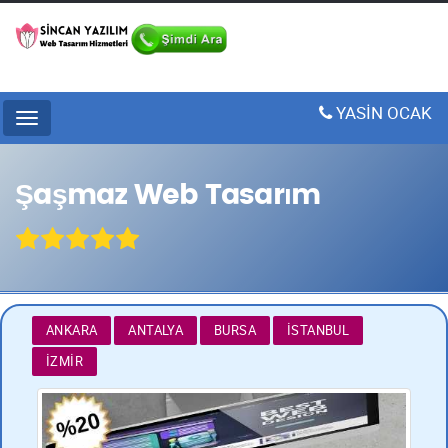
YASİN OCAK
Menu
Şaşmaz Web Tasarım
ANKARA
ANTALYA
BURSA
İSTANBUL
İZMIR