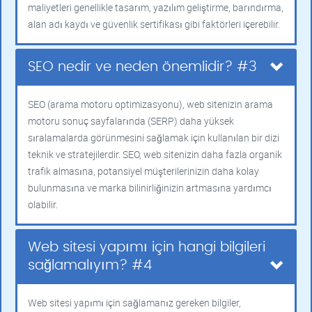
maliyetleri genellikle tasarım, yazılım geliştirme, barındırma,
alan adı kaydı ve güvenlik sertifikası gibi faktörleri içerebilir.
SEO nedir ve neden önemlidir? #3
SEO (arama motoru optimizasyonu), web sitenizin arama
motoru sonuç sayfalarında (SERP) daha yüksek
sıralamalarda görünmesini sağlamak için kullanılan bir dizi
teknik ve stratejilerdir. SEO, web sitenizin daha fazla organik
trafik almasına, potansiyel müşterilerinizin daha kolay
bulunmasına ve marka bilinirliğinizin artmasına yardımcı
olabilir.
Web sitesi yapımı için hangi bilgileri
sağlamalıyım? #4
Web sitesi yapımı için sağlamanız gereken bilgiler,