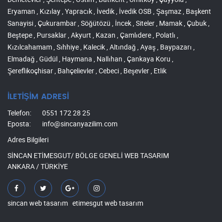
Eryaman , Kızılay , Yapracık , İvedik , İvedik OSB , Şaşmaz , Başkent
Sanayisi , Çukurambar , Söğütözü , İncek , Siteler , Mamak , Çubuk ,
Beştepe , Pursaklar , Akyurt , Kazan , Çamlıdere , Polatlı ,
Kızılcahamam , Sıhhiye , Kalecik , Altındağ , Ayaş , Baypazarı ,
Elmadağ , Güdül , Haymana , Nallıhan , Çankaya Koru ,
Şereflikoçhisar , Bahçelievler , Cebeci , Beşevler , Etlik
İLETİŞİM ADRESİ
Telefon:
0551 172 28 25
Eposta:
info@sincanyazilim.com
Adres Bilgileri
SİNCAN ETİMESGUT/ BÖLGE GENELİ WEB TASARIM
ANKARA / TÜRKİYE
sincan web tasarım
etimesgut web tasarım