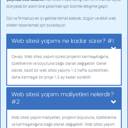
dünyada bir adım öne çıkarmak için bizimle iletişime geçin.
Sizi ve firmanızı en iyi şekilde temsil edecek, özgün ve etkili web
siteleri tasarlamak için buradayız!
Web sitesi yapımı ne kadar sürer? #1
Cevap: Web sitesi yapım süresi projenin karmaşıklığına,
özelliklerine ve boyutuna bağlı olarak değişebilir. Genel
olarak, basit bir web sitesi yapımı 1-2 hafta sürebilirken,
daha karmaşık bir proje 1-2 ay kadar sürebilir.
Web sitesi yapım maliyetleri nelerdir?
#2
Web sitesi yapım maliyetleri, projenin boyutuna, özelliklerine
ve karmaşıklığına bağlı olarak değişebilir. Web sitesi yapım