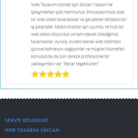
Web Tasarım hizmeti için Sincan Yazılım ile
çalışmaktan çok memnunuz. İhtiyaçlarımıza özel
bir web sitesi tasarladılar ve gerçekten etkileyici bir
iş çıkardılar. Mobil cihazlar için uyumlu ve hızlı bir
web sitesi istiyorduk ve tam olarak istediğimizi
tasarladılar. Ayrıca, sürekli olarak web sitemizin
güncel kalmasını sağlıyorlar ve müşteri hizmetleri
konusunda da son derece profesyonel bir
yaklaşımları var. Tekrar teşekkürler!"
SERVİS BÖLGELERİ
WEB TASARIM SİNCAN