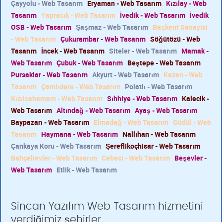
Çayyolu - Web Tasarım
Eryaman - Web Tasarım
Kızılay - Web
Tasarım
Yapracık - Web Tasarım
İvedik - Web Tasarım
İvedik
OSB - Web Tasarım
Şaşmaz - Web Tasarım
Başkent Sanayisi
- Web Tasarım
Çukurambar - Web Tasarım
Söğütözü - Web
Tasarım
İncek - Web Tasarım
Siteler - Web Tasarım
Mamak -
Web Tasarım
Çubuk - Web Tasarım
Beştepe - Web Tasarım
Pursaklar - Web Tasarım
Akyurt - Web Tasarım
Kazan - Web
Tasarım
Çamlıdere - Web Tasarım
Polatlı - Web Tasarım
Kızılcahamam - Web Tasarım
Sıhhiye - Web Tasarım
Kalecik -
Web Tasarım
Altındağ - Web Tasarım
Ayaş - Web Tasarım
Baypazarı - Web Tasarım
Elmadağ - Web Tasarım
Güdül - Web
Tasarım
Haymana - Web Tasarım
Nallıhan - Web Tasarım
Çankaya Koru - Web Tasarım
Şereflikoçhisar - Web Tasarım
Bahçelievler - Web Tasarım
Cebeci - Web Tasarım
Beşevler -
Web Tasarım
Etlik - Web Tasarım
Sincan Yazılım Web Tasarım hizmetini
verdiğimiz şehirler