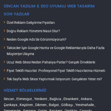
SİNCAN YAZILIM & SEO UYUMLU WEB TASARIM
SON YAZILAR
Özel Reklam Geliştirme Fiyatları
Doğru Reklam Yönetimi Nasıl Olur?
Neden Google Ads’de Görünmüyorum?
Taksiciler İçin Google Harita ve Google Reklamlarıyla Daha Fazla
Müşteriye Ulaşma
Ucuz Web Sitesi Neden Pahalıya Patlar? Gerçek Örneklerle
Fiyat Teklifi Hazırlat: Profesyonel Fiyat Teklifi Hazırlatma Hizmeti
Tek Sayfa Web Sitesi Yaptırmak İstiyorum: Gerçekten Yeter mi?
HİZMET BÖLGELERİMİZ
Sincan , Etimesgut , Yenikent , Bağlıca , Elvankent , Ankara ,
Çankaya , Keçiören , Dikmen , Balgat , Gölbaşı , Yenimahalle ,
Demetevler , Şentepe , Ostim , Batıkent , Ümitköy , Çayyolu ,