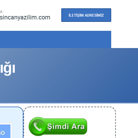
z :
İLETİŞİM ADRESİMİZ
sincanyazilim.com
ğı