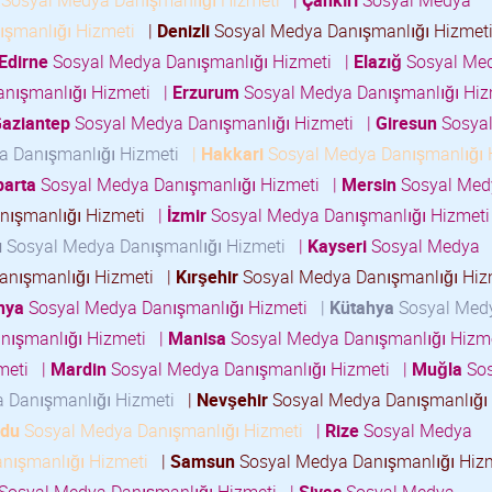
Sosyal Medya Danışmanlığı Hizmeti
|
Çankırı
Sosyal Medya
ışmanlığı Hizmeti
|
Denizli
Sosyal Medya Danışmanlığı Hizme
Edirne
Sosyal Medya Danışmanlığı Hizmeti
|
Elazığ
Sosyal Me
nışmanlığı Hizmeti
|
Erzurum
Sosyal Medya Danışmanlığı Hi
aziantep
Sosyal Medya Danışmanlığı Hizmeti
|
Giresun
Sosya
a Danışmanlığı Hizmeti
|
Hakkari
Sosyal Medya Danışmanlığı 
parta
Sosyal Medya Danışmanlığı Hizmeti
|
Mersin
Sosyal Med
nışmanlığı Hizmeti
|
İzmir
Sosyal Medya Danışmanlığı Hizmet
u
Sosyal Medya Danışmanlığı Hizmeti
|
Kayseri
Sosyal Medya
anışmanlığı Hizmeti
|
Kırşehir
Sosyal Medya Danışmanlığı Hi
nya
Sosyal Medya Danışmanlığı Hizmeti
|
Kütahya
Sosyal Med
nışmanlığı Hizmeti
|
Manisa
Sosyal Medya Danışmanlığı Hizm
zmeti
|
Mardin
Sosyal Medya Danışmanlığı Hizmeti
|
Muğla
Sos
 Danışmanlığı Hizmeti
|
Nevşehir
Sosyal Medya Danışmanlığı 
rdu
Sosyal Medya Danışmanlığı Hizmeti
|
Rize
Sosyal Medya
nışmanlığı Hizmeti
|
Samsun
Sosyal Medya Danışmanlığı Hiz