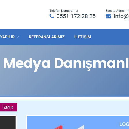
Telefon Numaramız:
Eposta Adresimi
0551 172 28 25
info@
 YAPILIR
REFERANSLARIMIZ
İLETİŞİM
l Medya Danışmanlı
İZMIR