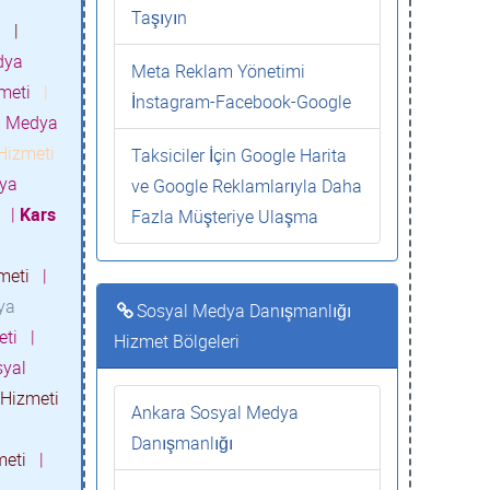
Taşıyın
ti
|
dya
Meta Reklam Yönetimi
zmeti
|
İnstagram-Facebook-Google
l Medya
Hizmeti
Taksiciler İçin Google Harita
ya
ve Google Reklamlarıyla Daha
i
|
Kars
Fazla Müşteriye Ulaşma
zmeti
|
ya
Sosyal Medya Danışmanlığı
eti
|
Hizmet Bölgeleri
yal
Hizmeti
Ankara Sosyal Medya
Danışmanlığı
meti
|