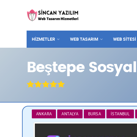
HİZMETLER
WEB TASARIM
WEB SITESI
Beştepe Sosya
ANKARA
ANTALYA
BURSA
İSTANBUL