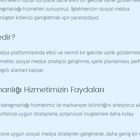
etmelerin dijital dünyada daha etkili bir şekilde varlık göstermele
şmanlığı hizmetleri sunuyoruz. İşletmenizin sosyal medya
müşteri kitlenizi genişletmek için yanınızdayız.
dir?
a platformlarında etkili ve verimli bir şekilde varlık göstermele
etler, sosyal medya stratejisi geliştirme, içerik planlaması, pe
şitli alanları kapsar.
nlığı Hizmetimizin Faydaları
anışmanlığı hizmetimiz ile markanızın bilinirliğini artırıyoruz 
itlenize uygun stratejilerle, potansiyel müşterilere daha kolay
lesine uygun sosyal medya stratejileri geliştirerek, daha geniş bir