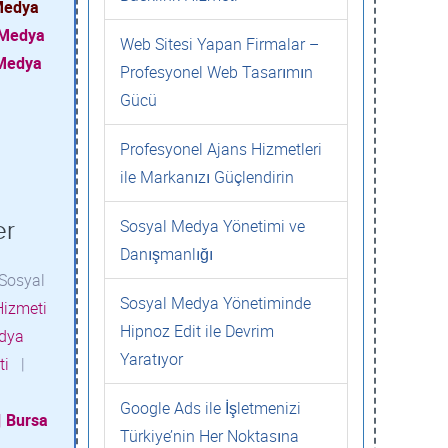
 Medya
 Medya
Web Sitesi Yapan Firmalar –
 Medya
Profesyonel Web Tasarımın
Gücü
Profesyonel Ajans Hizmetleri
ile Markanızı Güçlendirin
Sosyal Medya Yönetimi ve
er
Danışmanlığı
Sosyal
Sosyal Medya Yönetiminde
Hizmeti
Hipnoz Edit ile Devrim
dya
Yaratıyor
eti
|
Google Ads ile İşletmenizi
|
Bursa
Türkiye’nin Her Noktasına