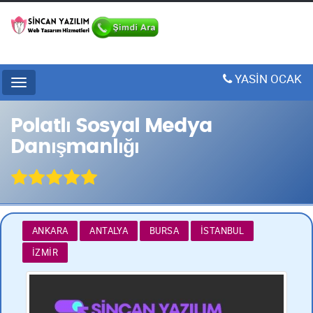
YASİN OCAK
Menu
Polatlı Sosyal Medya
Danışmanlığı
ANKARA
ANTALYA
BURSA
İSTANBUL
İZMIR