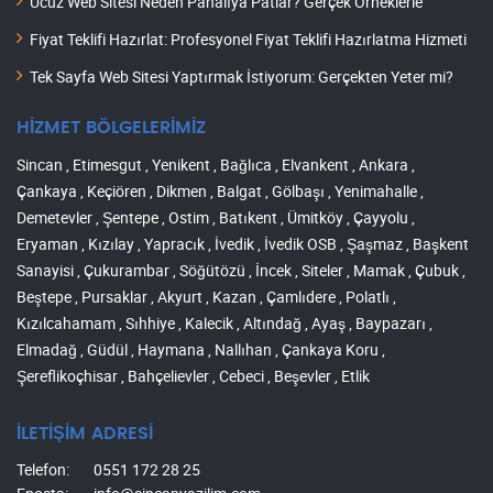
Ucuz Web Sitesi Neden Pahalıya Patlar? Gerçek Örneklerle
Fiyat Teklifi Hazırlat: Profesyonel Fiyat Teklifi Hazırlatma Hizmeti
Tek Sayfa Web Sitesi Yaptırmak İstiyorum: Gerçekten Yeter mi?
HİZMET BÖLGELERİMİZ
Sincan , Etimesgut , Yenikent , Bağlıca , Elvankent , Ankara ,
Çankaya , Keçiören , Dikmen , Balgat , Gölbaşı , Yenimahalle ,
Demetevler , Şentepe , Ostim , Batıkent , Ümitköy , Çayyolu ,
Eryaman , Kızılay , Yapracık , İvedik , İvedik OSB , Şaşmaz , Başkent
Sanayisi , Çukurambar , Söğütözü , İncek , Siteler , Mamak , Çubuk ,
Beştepe , Pursaklar , Akyurt , Kazan , Çamlıdere , Polatlı ,
Kızılcahamam , Sıhhiye , Kalecik , Altındağ , Ayaş , Baypazarı ,
Elmadağ , Güdül , Haymana , Nallıhan , Çankaya Koru ,
Şereflikoçhisar , Bahçelievler , Cebeci , Beşevler , Etlik
İLETİŞİM ADRESİ
Telefon:
0551 172 28 25