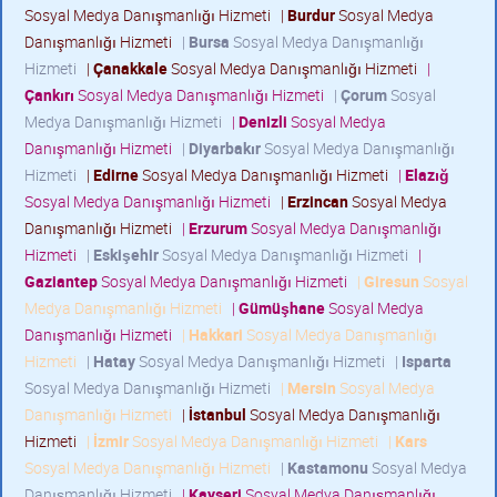
Sosyal Medya Danışmanlığı Hizmeti
|
Burdur
Sosyal Medya
Danışmanlığı Hizmeti
|
Bursa
Sosyal Medya Danışmanlığı
Hizmeti
|
Çanakkale
Sosyal Medya Danışmanlığı Hizmeti
|
Çankırı
Sosyal Medya Danışmanlığı Hizmeti
|
Çorum
Sosyal
Medya Danışmanlığı Hizmeti
|
Denizli
Sosyal Medya
Danışmanlığı Hizmeti
|
Diyarbakır
Sosyal Medya Danışmanlığı
Hizmeti
|
Edirne
Sosyal Medya Danışmanlığı Hizmeti
|
Elazığ
Sosyal Medya Danışmanlığı Hizmeti
|
Erzincan
Sosyal Medya
Danışmanlığı Hizmeti
|
Erzurum
Sosyal Medya Danışmanlığı
Hizmeti
|
Eskişehir
Sosyal Medya Danışmanlığı Hizmeti
|
Gaziantep
Sosyal Medya Danışmanlığı Hizmeti
|
Giresun
Sosyal
Medya Danışmanlığı Hizmeti
|
Gümüşhane
Sosyal Medya
Danışmanlığı Hizmeti
|
Hakkari
Sosyal Medya Danışmanlığı
Hizmeti
|
Hatay
Sosyal Medya Danışmanlığı Hizmeti
|
Isparta
Sosyal Medya Danışmanlığı Hizmeti
|
Mersin
Sosyal Medya
Danışmanlığı Hizmeti
|
İstanbul
Sosyal Medya Danışmanlığı
Hizmeti
|
İzmir
Sosyal Medya Danışmanlığı Hizmeti
|
Kars
Sosyal Medya Danışmanlığı Hizmeti
|
Kastamonu
Sosyal Medya
Danışmanlığı Hizmeti
|
Kayseri
Sosyal Medya Danışmanlığı