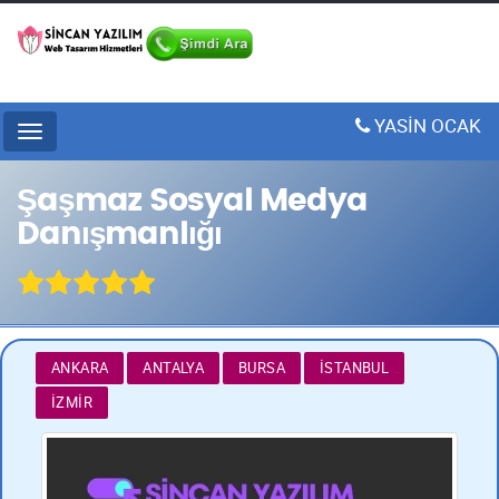
YASİN OCAK
Menu
Şaşmaz Sosyal Medya
Danışmanlığı
ANKARA
ANTALYA
BURSA
İSTANBUL
İZMIR