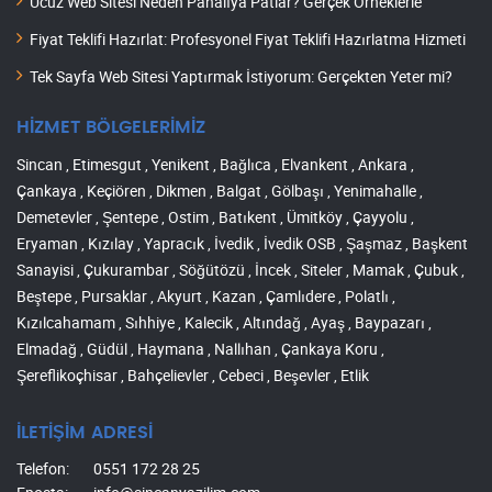
Ucuz Web Sitesi Neden Pahalıya Patlar? Gerçek Örneklerle
Fiyat Teklifi Hazırlat: Profesyonel Fiyat Teklifi Hazırlatma Hizmeti
Tek Sayfa Web Sitesi Yaptırmak İstiyorum: Gerçekten Yeter mi?
HİZMET BÖLGELERİMİZ
Sincan , Etimesgut , Yenikent , Bağlıca , Elvankent , Ankara ,
Çankaya , Keçiören , Dikmen , Balgat , Gölbaşı , Yenimahalle ,
Demetevler , Şentepe , Ostim , Batıkent , Ümitköy , Çayyolu ,
Eryaman , Kızılay , Yapracık , İvedik , İvedik OSB , Şaşmaz , Başkent
Sanayisi , Çukurambar , Söğütözü , İncek , Siteler , Mamak , Çubuk ,
Beştepe , Pursaklar , Akyurt , Kazan , Çamlıdere , Polatlı ,
Kızılcahamam , Sıhhiye , Kalecik , Altındağ , Ayaş , Baypazarı ,
Elmadağ , Güdül , Haymana , Nallıhan , Çankaya Koru ,
Şereflikoçhisar , Bahçelievler , Cebeci , Beşevler , Etlik
İLETİŞİM ADRESİ
Telefon:
0551 172 28 25