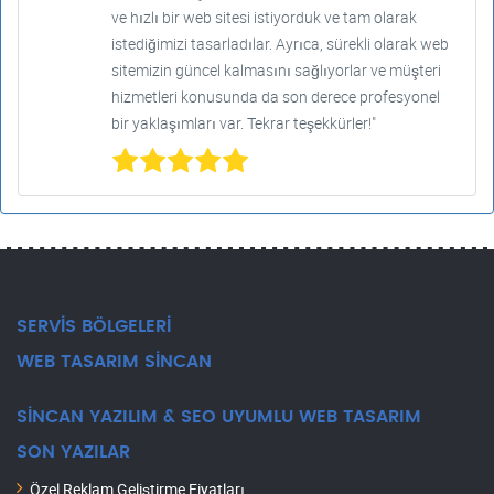
ve hızlı bir web sitesi istiyorduk ve tam olarak
istediğimizi tasarladılar. Ayrıca, sürekli olarak web
sitemizin güncel kalmasını sağlıyorlar ve müşteri
hizmetleri konusunda da son derece profesyonel
bir yaklaşımları var. Tekrar teşekkürler!"
SERVİS BÖLGELERİ
WEB TASARIM SİNCAN
SİNCAN YAZILIM & SEO UYUMLU WEB TASARIM
SON YAZILAR
Özel Reklam Geliştirme Fiyatları