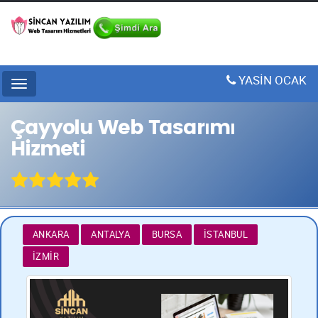
YASİN OCAK
Menu
Çayyolu Web Tasarımı
Hizmeti
ANKARA
ANTALYA
BURSA
İSTANBUL
İZMIR