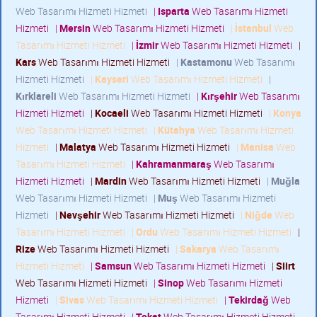
Web Tasarımı Hizmeti Hizmeti
|
Isparta
Web Tasarımı Hizmeti
Hizmeti
|
Mersin
Web Tasarımı Hizmeti Hizmeti
|
İstanbul
Web
Tasarımı Hizmeti Hizmeti
|
İzmir
Web Tasarımı Hizmeti Hizmeti
|
Kars
Web Tasarımı Hizmeti Hizmeti
|
Kastamonu
Web Tasarımı
Hizmeti Hizmeti
|
Kayseri
Web Tasarımı Hizmeti Hizmeti
|
Kırklareli
Web Tasarımı Hizmeti Hizmeti
|
Kırşehir
Web Tasarımı
Hizmeti Hizmeti
|
Kocaeli
Web Tasarımı Hizmeti Hizmeti
|
Konya
Web Tasarımı Hizmeti Hizmeti
|
Kütahya
Web Tasarımı Hizmeti
Hizmeti
|
Malatya
Web Tasarımı Hizmeti Hizmeti
|
Manisa
Web
Tasarımı Hizmeti Hizmeti
|
Kahramanmaraş
Web Tasarımı
Hizmeti Hizmeti
|
Mardin
Web Tasarımı Hizmeti Hizmeti
|
Muğla
Web Tasarımı Hizmeti Hizmeti
|
Muş
Web Tasarımı Hizmeti
Hizmeti
|
Nevşehir
Web Tasarımı Hizmeti Hizmeti
|
Niğde
Web
Tasarımı Hizmeti Hizmeti
|
Ordu
Web Tasarımı Hizmeti Hizmeti
|
Rize
Web Tasarımı Hizmeti Hizmeti
|
Sakarya
Web Tasarımı
Hizmeti Hizmeti
|
Samsun
Web Tasarımı Hizmeti Hizmeti
|
Siirt
Web Tasarımı Hizmeti Hizmeti
|
Sinop
Web Tasarımı Hizmeti
Hizmeti
|
Sivas
Web Tasarımı Hizmeti Hizmeti
|
Tekirdağ
Web
Tasarımı Hizmeti Hizmeti
|
Tokat
Web Tasarımı Hizmeti Hizmeti