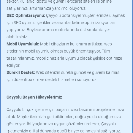
sektör. Kullanıcı dostu ve güvenli e-ticaret siteleri ile online
satışlarınızı artırmanıza yardımcı oluyoruz.
SEO Optimizasyonu:
Çayyolu potansiyel müşterilerinize ulaşmak
için SEO uyumlu içerikler ve anahtar kelime optimizasyonları
yapıyoruz. Böylece arama motorlarında üst sıralarda yer
alabilirsiniz.
Mobil Uyumluluk:
Mobil cihazların kullanımı arttıkça, web
sitelerinin mobil uyumlu olması büyük önem taşıyor. Tüm
tasarımlarımız, mobil cihazlarla uyumlu olacak şekilde optimize
ediliyor.
Sürekli Destek:
Web sitenizin sürekli güncel ve güvenli kalması
için düzenli bakım ve destek hizmetleri sunuyoruz.
Çayyolu Başarı Hikayelerimiz
Çayyolu birçok işletme için başarılı web tasarımı projelerine imza
attık. Müşterilerimizin geri bildirimleri, doğru yolda olduğumuzu
gösteriyor. İhtiyaçlarınıza uygun çözümler üreterek, Çayyolu
işletmenizin dijital dünyada güçlü bir yer edinmesini sağlıyoruz.