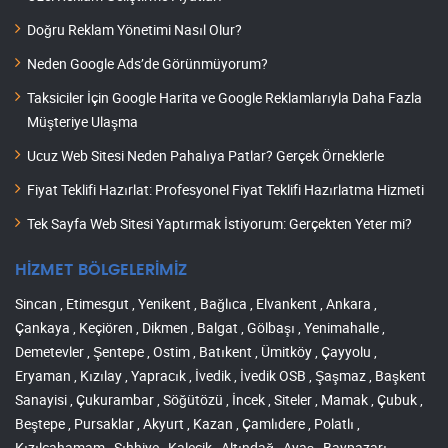
Doğru Reklam Yönetimi Nasıl Olur?
Neden Google Ads’de Görünmüyorum?
Taksiciler İçin Google Harita ve Google Reklamlarıyla Daha Fazla
Müşteriye Ulaşma
Ucuz Web Sitesi Neden Pahalıya Patlar? Gerçek Örneklerle
Fiyat Teklifi Hazırlat: Profesyonel Fiyat Teklifi Hazırlatma Hizmeti
Tek Sayfa Web Sitesi Yaptırmak İstiyorum: Gerçekten Yeter mi?
HİZMET BÖLGELERİMİZ
Sincan , Etimesgut , Yenikent , Bağlıca , Elvankent , Ankara ,
Çankaya , Keçiören , Dikmen , Balgat , Gölbaşı , Yenimahalle ,
Demetevler , Şentepe , Ostim , Batıkent , Ümitköy , Çayyolu ,
Eryaman , Kızılay , Yapracık , İvedik , İvedik OSB , Şaşmaz , Başkent
Sanayisi , Çukurambar , Söğütözü , İncek , Siteler , Mamak , Çubuk ,
Beştepe , Pursaklar , Akyurt , Kazan , Çamlıdere , Polatlı ,
Kızılcahamam , Sıhhiye , Kalecik , Altındağ , Ayaş , Baypazarı ,