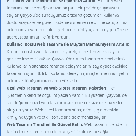
E-Ticaret Web Tasarımı ile Satışlarınızı Artırın:
E-ticaret web
tasarımı, online mağazanızın başarılı bir şekilde çalışmasını
sağlar. Çayyolu'de sunduğumuz e-ticaret çözümleri, kullanıcı
dostu arayüzler ve güvenli ödeme sistemleri ile online satışlarınızı
artırmanıza yardımcı olur. İşletmenizin ihtiyaçlarına uygun özel e-
ticaret tasarımları ile fark yaratın.
Kullanıcı Dostu Web Tasarımı ile Müşteri Memnuniyetini Artırın:
Kullanıcı dostu web tasarımı, ziyaretçilerin sitenizde kolayca
gezinebilmelerini sağlar. Çayyolu'deki web tasarım hizmetlerimiz,
kullanıcıların sitenizde rahatça dolaşmalarını sağlayacak şekilde
tasarlanmıştır. Etkili bir kullanıcı deneyimi, müşteri memnuniyetini
artırır ve dönüşüm oranlarını yükseltir.
Özel Web Tasarımı ve Web Sitesi Tasarımı Paketleri:
Her
işletmenin kendine özgü ihtiyaçları vardır. Bu yüzden, Çayyolu'de
sunduğumuz özel web tasarımı çözümleri ile size özel paketler
oluşturuyoruz. Web sitesi tasarımı süreçlerimiz, işletmenizin
kimliğine uygun ve etkili sonuçlar elde etmenizi sağlar.
Web Tasarım Trendleri ile Güncel Kalın:
Web tasarım trendlerini
takip etmek, sitenizin modern ve çekici kalmasını sağlar.