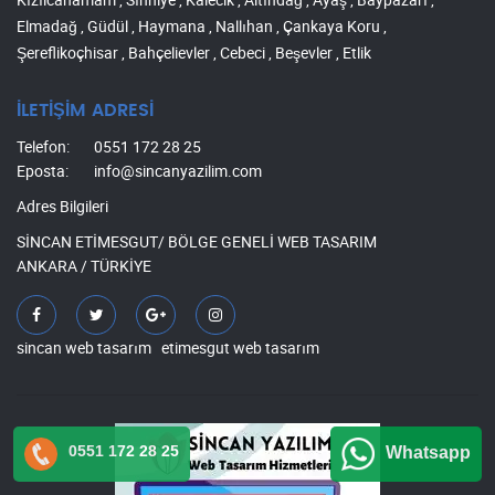
Elmadağ , Güdül , Haymana , Nallıhan , Çankaya Koru ,
Şereflikoçhisar , Bahçelievler , Cebeci , Beşevler , Etlik
İLETİŞİM ADRESİ
Telefon:
0551 172 28 25
Eposta:
info@sincanyazilim.com
Adres Bilgileri
SİNCAN ETİMESGUT/ BÖLGE GENELİ WEB TASARIM
ANKARA / TÜRKİYE
sincan web tasarım
etimesgut web tasarım
0551 172 28 25
Whatsapp