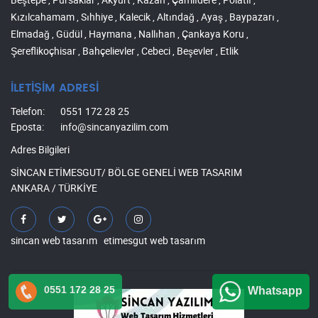
Kızılcahamam , Sıhhiye , Kalecik , Altındağ , Ayaş , Baypazarı ,
Elmadağ , Güdül , Haymana , Nallıhan , Çankaya Koru ,
Şereflikoçhisar , Bahçelievler , Cebeci , Beşevler , Etlik
İLETİŞİM ADRESİ
Telefon:
0551 172 28 25
Eposta:
info@sincanyazilim.com
Adres Bilgileri
SİNCAN ETİMESGUT/ BÖLGE GENELİ WEB TASARIM
ANKARA / TÜRKİYE
sincan web tasarım
etimesgut web tasarım
0551 172 28 25
Whatsapp