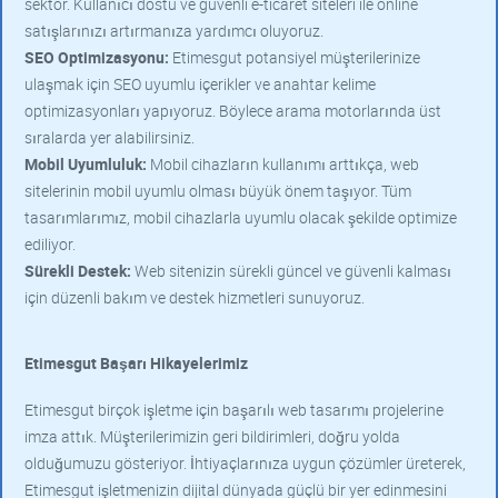
sektör. Kullanıcı dostu ve güvenli e-ticaret siteleri ile online
satışlarınızı artırmanıza yardımcı oluyoruz.
SEO Optimizasyonu:
Etimesgut potansiyel müşterilerinize
ulaşmak için SEO uyumlu içerikler ve anahtar kelime
optimizasyonları yapıyoruz. Böylece arama motorlarında üst
sıralarda yer alabilirsiniz.
Mobil Uyumluluk:
Mobil cihazların kullanımı arttıkça, web
sitelerinin mobil uyumlu olması büyük önem taşıyor. Tüm
tasarımlarımız, mobil cihazlarla uyumlu olacak şekilde optimize
ediliyor.
Sürekli Destek:
Web sitenizin sürekli güncel ve güvenli kalması
için düzenli bakım ve destek hizmetleri sunuyoruz.
Etimesgut Başarı Hikayelerimiz
Etimesgut birçok işletme için başarılı web tasarımı projelerine
imza attık. Müşterilerimizin geri bildirimleri, doğru yolda
olduğumuzu gösteriyor. İhtiyaçlarınıza uygun çözümler üreterek,
Etimesgut işletmenizin dijital dünyada güçlü bir yer edinmesini