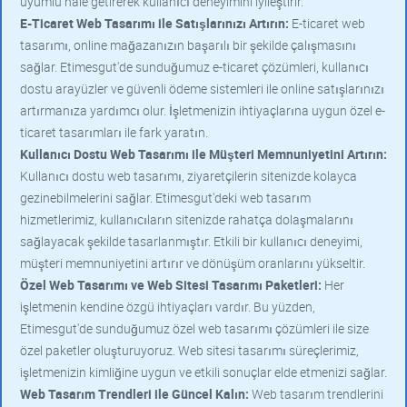
uyumlu hale getirerek kullanıcı deneyimini iyileştirir.
E-Ticaret Web Tasarımı ile Satışlarınızı Artırın:
E-ticaret web
tasarımı, online mağazanızın başarılı bir şekilde çalışmasını
sağlar. Etimesgut'de sunduğumuz e-ticaret çözümleri, kullanıcı
dostu arayüzler ve güvenli ödeme sistemleri ile online satışlarınızı
artırmanıza yardımcı olur. İşletmenizin ihtiyaçlarına uygun özel e-
ticaret tasarımları ile fark yaratın.
Kullanıcı Dostu Web Tasarımı ile Müşteri Memnuniyetini Artırın:
Kullanıcı dostu web tasarımı, ziyaretçilerin sitenizde kolayca
gezinebilmelerini sağlar. Etimesgut'deki web tasarım
hizmetlerimiz, kullanıcıların sitenizde rahatça dolaşmalarını
sağlayacak şekilde tasarlanmıştır. Etkili bir kullanıcı deneyimi,
müşteri memnuniyetini artırır ve dönüşüm oranlarını yükseltir.
Özel Web Tasarımı ve Web Sitesi Tasarımı Paketleri:
Her
işletmenin kendine özgü ihtiyaçları vardır. Bu yüzden,
Etimesgut'de sunduğumuz özel web tasarımı çözümleri ile size
özel paketler oluşturuyoruz. Web sitesi tasarımı süreçlerimiz,
işletmenizin kimliğine uygun ve etkili sonuçlar elde etmenizi sağlar.
Web Tasarım Trendleri ile Güncel Kalın:
Web tasarım trendlerini