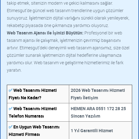
takip etmek, sitenizin modern ve çekici kalmasını sağlar.
Etimesgut'de güncel web tasarım trendlerine uygun çözümler
sunuyoruz. İşletmenizin dijital varlığını sürekli olarak yenileyerek,
rekabetçi piyasada öne çıkmanıza yardımcı oluyoruz.
Web Tasarım Ajansı ile İşinizi Büyütün:
Profesyonel bir web
tasarım ajansı ile çalışmak, işletmenizin çevrimiçi başarısını
artırır. Etimesgut'deki deneyimli web tasarım ajansımız, size özel
çözümler sunarak işletmenizin dijital hedeflerine ulaşmanıza
yardımcı olur. Web tasarım ve geliştirme hizmetlerimiz ile fark
yaratın.
✅
Web Tasarımı Hizmeti
2026 Web Tasarımı Hizmeti
Fiyatı Ne Kadar?
Fiyatı İletişim
✅
Web Tasarımı Hizmeti
HEMEN ARA 0551 172 28 25
Telefon Numarası
Sincan Yazılım
✅
En Uygun Web Tasarımı
1 Yıl Garantili Hizmet
Hizmeti Firması