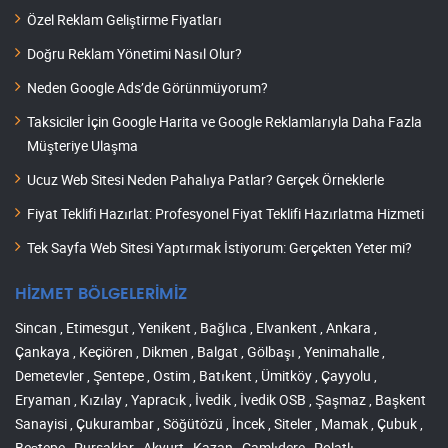
Özel Reklam Geliştirme Fiyatları
Doğru Reklam Yönetimi Nasıl Olur?
Neden Google Ads’de Görünmüyorum?
Taksiciler İçin Google Harita ve Google Reklamlarıyla Daha Fazla
Müşteriye Ulaşma
Ucuz Web Sitesi Neden Pahalıya Patlar? Gerçek Örneklerle
Fiyat Teklifi Hazırlat: Profesyonel Fiyat Teklifi Hazırlatma Hizmeti
Tek Sayfa Web Sitesi Yaptırmak İstiyorum: Gerçekten Yeter mi?
HİZMET BÖLGELERİMİZ
Sincan , Etimesgut , Yenikent , Bağlıca , Elvankent , Ankara ,
Çankaya , Keçiören , Dikmen , Balgat , Gölbaşı , Yenimahalle ,
Demetevler , Şentepe , Ostim , Batıkent , Ümitköy , Çayyolu ,
Eryaman , Kızılay , Yapracık , İvedik , İvedik OSB , Şaşmaz , Başkent
Sanayisi , Çukurambar , Söğütözü , İncek , Siteler , Mamak , Çubuk ,
Beştepe , Pursaklar , Akyurt , Kazan , Çamlıdere , Polatlı ,