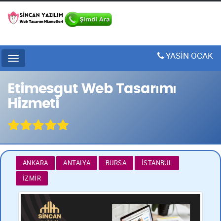
YASİN OCAK
Menu
Etimesgut Web Tasarımı
Hizmeti
ANKARA
ANTALYA
BURSA
İSTANBUL
İZMIR