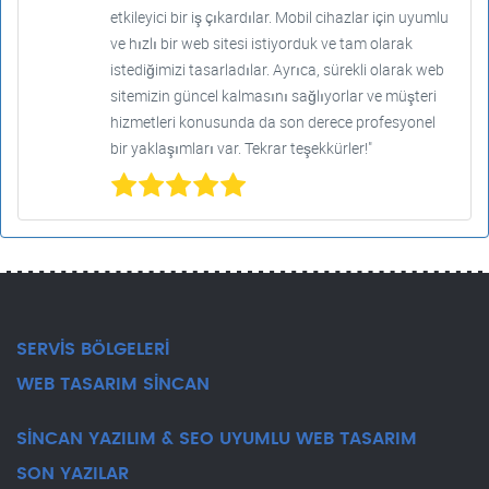
etkileyici bir iş çıkardılar. Mobil cihazlar için uyumlu
ve hızlı bir web sitesi istiyorduk ve tam olarak
istediğimizi tasarladılar. Ayrıca, sürekli olarak web
sitemizin güncel kalmasını sağlıyorlar ve müşteri
hizmetleri konusunda da son derece profesyonel
bir yaklaşımları var. Tekrar teşekkürler!"
SERVİS BÖLGELERİ
WEB TASARIM SİNCAN
SİNCAN YAZILIM & SEO UYUMLU WEB TASARIM
SON YAZILAR