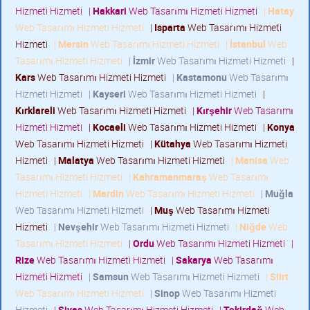
Hizmeti Hizmeti
|
Hakkari
Web Tasarımı Hizmeti Hizmeti
|
Hatay
Web Tasarımı Hizmeti Hizmeti
|
Isparta
Web Tasarımı Hizmeti
Hizmeti
|
Mersin
Web Tasarımı Hizmeti Hizmeti
|
İstanbul
Web
Tasarımı Hizmeti Hizmeti
|
İzmir
Web Tasarımı Hizmeti Hizmeti
|
Kars
Web Tasarımı Hizmeti Hizmeti
|
Kastamonu
Web Tasarımı
Hizmeti Hizmeti
|
Kayseri
Web Tasarımı Hizmeti Hizmeti
|
Kırklareli
Web Tasarımı Hizmeti Hizmeti
|
Kırşehir
Web Tasarımı
Hizmeti Hizmeti
|
Kocaeli
Web Tasarımı Hizmeti Hizmeti
|
Konya
Web Tasarımı Hizmeti Hizmeti
|
Kütahya
Web Tasarımı Hizmeti
Hizmeti
|
Malatya
Web Tasarımı Hizmeti Hizmeti
|
Manisa
Web
Tasarımı Hizmeti Hizmeti
|
Kahramanmaraş
Web Tasarımı
Hizmeti Hizmeti
|
Mardin
Web Tasarımı Hizmeti Hizmeti
|
Muğla
Web Tasarımı Hizmeti Hizmeti
|
Muş
Web Tasarımı Hizmeti
Hizmeti
|
Nevşehir
Web Tasarımı Hizmeti Hizmeti
|
Niğde
Web
Tasarımı Hizmeti Hizmeti
|
Ordu
Web Tasarımı Hizmeti Hizmeti
|
Rize
Web Tasarımı Hizmeti Hizmeti
|
Sakarya
Web Tasarımı
Hizmeti Hizmeti
|
Samsun
Web Tasarımı Hizmeti Hizmeti
|
Siirt
Web Tasarımı Hizmeti Hizmeti
|
Sinop
Web Tasarımı Hizmeti
Hizmeti
|
Sivas
Web Tasarımı Hizmeti Hizmeti
|
Tekirdağ
Web