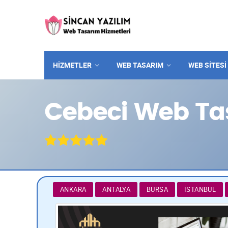
HİZMETLER
WEB TASARIM
WEB SITESI
Cebeci Web Tas
ANKARA
ANTALYA
BURSA
İSTANBUL