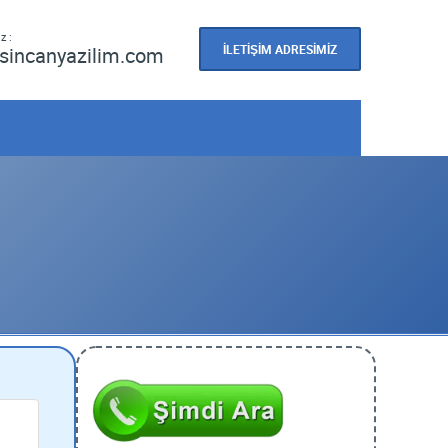
z :
İLETİŞİM ADRESİMİZ
sincanyazilim.com