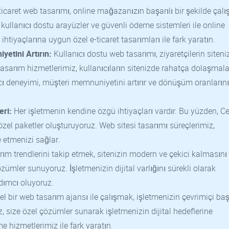
icaret web tasarımı, online mağazanızın başarılı bir şekilde çal
kullanıcı dostu arayüzler ve güvenli ödeme sistemleri ile online
 ihtiyaçlarına uygun özel e-ticaret tasarımları ile fark yaratın.
etini Artırın:
Kullanıcı dostu web tasarımı, ziyaretçilerin siteni
asarım hizmetlerimiz, kullanıcıların sitenizde rahatça dolaşmala
nıcı deneyimi, müşteri memnuniyetini artırır ve dönüşüm oranlarını
eri:
Her işletmenin kendine özgü ihtiyaçları vardır. Bu yüzden, C
el paketler oluşturuyoruz. Web sitesi tasarımı süreçlerimiz,
e etmenizi sağlar.
m trendlerini takip etmek, sitenizin modern ve çekici kalmasını 
mler sunuyoruz. İşletmenizin dijital varlığını sürekli olarak
dımcı oluyoruz.
l bir web tasarım ajansı ile çalışmak, işletmenizin çevrimiçi baş
z, size özel çözümler sunarak işletmenizin dijital hedeflerine
 hizmetlerimiz ile fark yaratın.