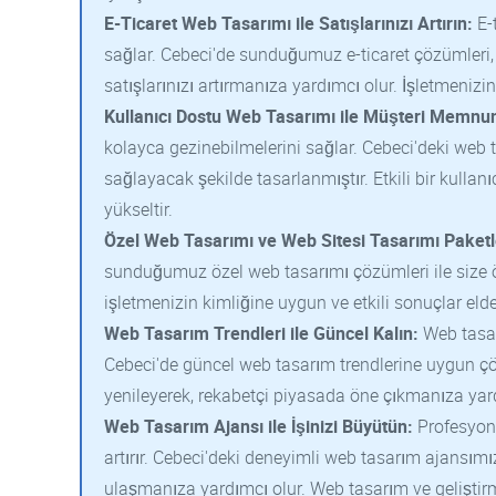
E-Ticaret Web Tasarımı ile Satışlarınızı Artırın:
E-t
sağlar. Cebeci'de sunduğumuz e-ticaret çözümleri, 
satışlarınızı artırmanıza yardımcı olur. İşletmenizin
Kullanıcı Dostu Web Tasarımı ile Müşteri Memnuniy
kolayca gezinebilmelerini sağlar. Cebeci'deki web t
sağlayacak şekilde tasarlanmıştır. Etkili bir kulla
yükseltir.
Özel Web Tasarımı ve Web Sitesi Tasarımı Paketl
sunduğumuz özel web tasarımı çözümleri ile size öz
işletmenizin kimliğine uygun ve etkili sonuçlar eld
Web Tasarım Trendleri ile Güncel Kalın:
Web tasarı
Cebeci'de güncel web tasarım trendlerine uygun çözü
yenileyerek, rekabetçi piyasada öne çıkmanıza yar
Web Tasarım Ajansı ile İşinizi Büyütün:
Profesyone
artırır. Cebeci'deki deneyimli web tasarım ajansımı
ulaşmanıza yardımcı olur. Web tasarım ve geliştirme