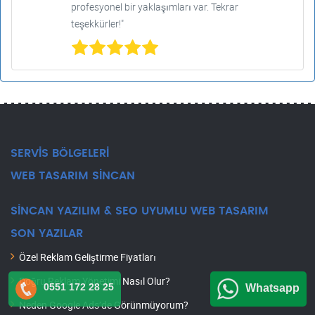
profesyonel bir yaklaşımları var. Tekrar
teşekkürler!"
SERVİS BÖLGELERİ
WEB TASARIM SİNCAN
SİNCAN YAZILIM & SEO UYUMLU WEB TASARIM
SON YAZILAR
Özel Reklam Geliştirme Fiyatları
Doğru Reklam Yönetimi Nasıl Olur?
0551 172 28 25
Whatsapp
Neden Google Ads’de Görünmüyorum?