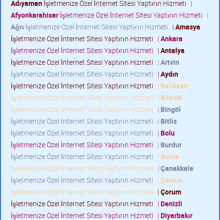
Adıyaman
İşletmenize Özel İnternet Sitesi Yaptırın Hizmeti
|
Afyonkarahisar
İşletmenize Özel İnternet Sitesi Yaptırın Hizmeti
|
Ağrı
İşletmenize Özel İnternet Sitesi Yaptırın Hizmeti
|
Amasya
İşletmenize Özel İnternet Sitesi Yaptırın Hizmeti
|
Ankara
İşletmenize Özel İnternet Sitesi Yaptırın Hizmeti
|
Antalya
İşletmenize Özel İnternet Sitesi Yaptırın Hizmeti
|
Artvin
İşletmenize Özel İnternet Sitesi Yaptırın Hizmeti
|
Aydın
İşletmenize Özel İnternet Sitesi Yaptırın Hizmeti
|
Balıkesir
İşletmenize Özel İnternet Sitesi Yaptırın Hizmeti
|
Bilecik
İşletmenize Özel İnternet Sitesi Yaptırın Hizmeti
|
Bingöl
İşletmenize Özel İnternet Sitesi Yaptırın Hizmeti
|
Bitlis
İşletmenize Özel İnternet Sitesi Yaptırın Hizmeti
|
Bolu
İşletmenize Özel İnternet Sitesi Yaptırın Hizmeti
|
Burdur
İşletmenize Özel İnternet Sitesi Yaptırın Hizmeti
|
Bursa
İşletmenize Özel İnternet Sitesi Yaptırın Hizmeti
|
Çanakkale
İşletmenize Özel İnternet Sitesi Yaptırın Hizmeti
|
Çankırı
İşletmenize Özel İnternet Sitesi Yaptırın Hizmeti
|
Çorum
İşletmenize Özel İnternet Sitesi Yaptırın Hizmeti
|
Denizli
İşletmenize Özel İnternet Sitesi Yaptırın Hizmeti
|
Diyarbakır