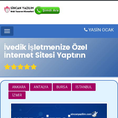
YASİN OCAK
Menu
İvedik İşletmenize Özel
İnternet Sitesi Yaptırın
ANKARA
ANTALYA
BURSA
İSTANBUL
İZMIR