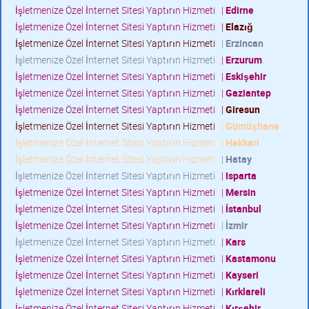
İşletmenize Özel İnternet Sitesi Yaptırın Hizmeti
|
Edirne
İşletmenize Özel İnternet Sitesi Yaptırın Hizmeti
|
Elazığ
İşletmenize Özel İnternet Sitesi Yaptırın Hizmeti
|
Erzincan
İşletmenize Özel İnternet Sitesi Yaptırın Hizmeti
|
Erzurum
İşletmenize Özel İnternet Sitesi Yaptırın Hizmeti
|
Eskişehir
İşletmenize Özel İnternet Sitesi Yaptırın Hizmeti
|
Gaziantep
İşletmenize Özel İnternet Sitesi Yaptırın Hizmeti
|
Giresun
İşletmenize Özel İnternet Sitesi Yaptırın Hizmeti
|
Gümüşhane
İşletmenize Özel İnternet Sitesi Yaptırın Hizmeti
|
Hakkari
İşletmenize Özel İnternet Sitesi Yaptırın Hizmeti
|
Hatay
İşletmenize Özel İnternet Sitesi Yaptırın Hizmeti
|
Isparta
İşletmenize Özel İnternet Sitesi Yaptırın Hizmeti
|
Mersin
İşletmenize Özel İnternet Sitesi Yaptırın Hizmeti
|
İstanbul
İşletmenize Özel İnternet Sitesi Yaptırın Hizmeti
|
İzmir
İşletmenize Özel İnternet Sitesi Yaptırın Hizmeti
|
Kars
İşletmenize Özel İnternet Sitesi Yaptırın Hizmeti
|
Kastamonu
İşletmenize Özel İnternet Sitesi Yaptırın Hizmeti
|
Kayseri
İşletmenize Özel İnternet Sitesi Yaptırın Hizmeti
|
Kırklareli
İşletmenize Özel İnternet Sitesi Yaptırın Hizmeti
|
Kırşehir