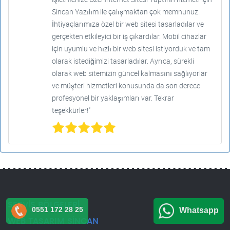
Sincan Yazılım ile çalışmaktan çok memnunuz.
İhtiyaçlarımıza özel bir web sitesi tasarladılar ve
gerçekten etkileyici bir iş çıkardılar. Mobil cihazlar
için uyumlu ve hızlı bir web sitesi istiyorduk ve tam
olarak istediğimizi tasarladılar. Ayrıca, sürekli
olarak web sitemizin güncel kalmasını sağlıyorlar
ve müşteri hizmetleri konusunda da son derece
profesyonel bir yaklaşımları var. Tekrar
teşekkürler!"
SERVİS BÖLGELERİ
0551 172 28 25
Whatsapp
WEB TASARIM SİNCAN