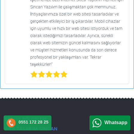
Sincan Yazılım ile çalışmaktan çok memnunuz.
İhtiyaçlarımıza özel bir web sitesi tasarladılar ve
gerçekten etkileyici bir iş çıkardılar. Mobil cihazlar
için uyumlu ve hızlı bir web sitesi istiyorduk ve tam
olarak istediğimizi tasarladılar. Ayrıca, sürekli
olarak web sitemizin güncel kalmasını sağlıyorlar
ve müşteri hizmetleri konusunda da son derece
profesyonel bir yaklaşımları var. Tekrar
teşekkürler!"
SERVİS BÖLGELERİ
0551 172 28 25
Whatsapp
WEB TASARIM SİNCAN