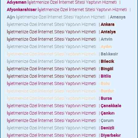
Adıyaman
İşletmenize Özel İnternet Sitesi Yaptırın Hizmeti
|
Afyonkarahisar
İşletmenize Özel İnternet Sitesi Yaptırın Hizmeti
|
Ağrı
İşletmenize Özel İnternet Sitesi Yaptırın Hizmeti
|
Amasya
İşletmenize Özel İnternet Sitesi Yaptırın Hizmeti
|
Ankara
İşletmenize Özel İnternet Sitesi Yaptırın Hizmeti
|
Antalya
İşletmenize Özel İnternet Sitesi Yaptırın Hizmeti
|
Artvin
İşletmenize Özel İnternet Sitesi Yaptırın Hizmeti
|
Aydın
İşletmenize Özel İnternet Sitesi Yaptırın Hizmeti
|
Balıkesir
İşletmenize Özel İnternet Sitesi Yaptırın Hizmeti
|
Bilecik
İşletmenize Özel İnternet Sitesi Yaptırın Hizmeti
|
Bingöl
İşletmenize Özel İnternet Sitesi Yaptırın Hizmeti
|
Bitlis
İşletmenize Özel İnternet Sitesi Yaptırın Hizmeti
|
Bolu
İşletmenize Özel İnternet Sitesi Yaptırın Hizmeti
|
Burdur
İşletmenize Özel İnternet Sitesi Yaptırın Hizmeti
|
Bursa
İşletmenize Özel İnternet Sitesi Yaptırın Hizmeti
|
Çanakkale
İşletmenize Özel İnternet Sitesi Yaptırın Hizmeti
|
Çankırı
İşletmenize Özel İnternet Sitesi Yaptırın Hizmeti
|
Çorum
İşletmenize Özel İnternet Sitesi Yaptırın Hizmeti
|
Denizli
İşletmenize Özel İnternet Sitesi Yaptırın Hizmeti
|
Diyarbakır