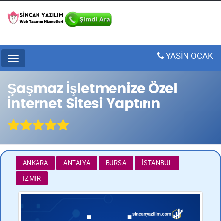
YASİN OCAK
Menu
Şaşmaz İşletmenize Özel
İnternet Sitesi Yaptırın
ANKARA
ANTALYA
BURSA
İSTANBUL
İZMIR