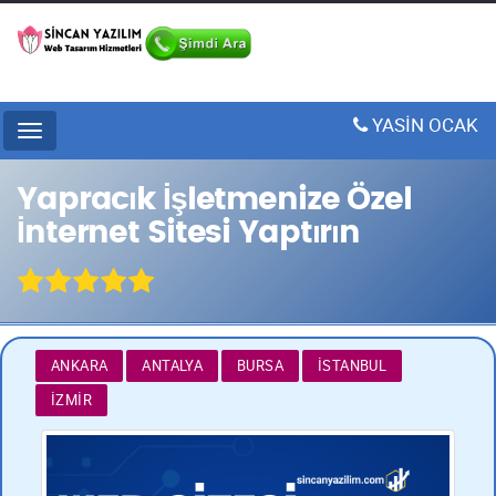
YASİN OCAK
Menu
Yapracık İşletmenize Özel
İnternet Sitesi Yaptırın
ANKARA
ANTALYA
BURSA
İSTANBUL
İZMIR