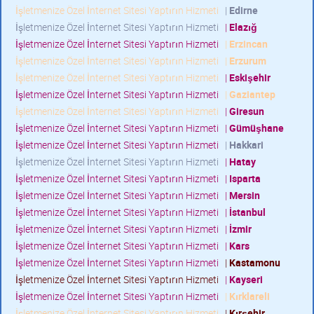
İşletmenize Özel İnternet Sitesi Yaptırın Hizmeti
|
Edirne
İşletmenize Özel İnternet Sitesi Yaptırın Hizmeti
|
Elazığ
İşletmenize Özel İnternet Sitesi Yaptırın Hizmeti
|
Erzincan
İşletmenize Özel İnternet Sitesi Yaptırın Hizmeti
|
Erzurum
İşletmenize Özel İnternet Sitesi Yaptırın Hizmeti
|
Eskişehir
İşletmenize Özel İnternet Sitesi Yaptırın Hizmeti
|
Gaziantep
İşletmenize Özel İnternet Sitesi Yaptırın Hizmeti
|
Giresun
İşletmenize Özel İnternet Sitesi Yaptırın Hizmeti
|
Gümüşhane
İşletmenize Özel İnternet Sitesi Yaptırın Hizmeti
|
Hakkari
İşletmenize Özel İnternet Sitesi Yaptırın Hizmeti
|
Hatay
İşletmenize Özel İnternet Sitesi Yaptırın Hizmeti
|
Isparta
İşletmenize Özel İnternet Sitesi Yaptırın Hizmeti
|
Mersin
İşletmenize Özel İnternet Sitesi Yaptırın Hizmeti
|
İstanbul
İşletmenize Özel İnternet Sitesi Yaptırın Hizmeti
|
İzmir
İşletmenize Özel İnternet Sitesi Yaptırın Hizmeti
|
Kars
İşletmenize Özel İnternet Sitesi Yaptırın Hizmeti
|
Kastamonu
İşletmenize Özel İnternet Sitesi Yaptırın Hizmeti
|
Kayseri
İşletmenize Özel İnternet Sitesi Yaptırın Hizmeti
|
Kırklareli
İşletmenize Özel İnternet Sitesi Yaptırın Hizmeti
|
Kırşehir