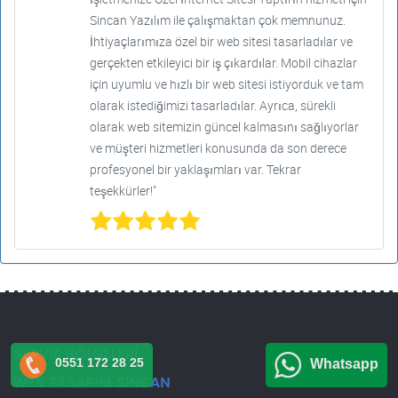
Sincan Yazılım ile çalışmaktan çok memnunuz.
İhtiyaçlarımıza özel bir web sitesi tasarladılar ve
gerçekten etkileyici bir iş çıkardılar. Mobil cihazlar
için uyumlu ve hızlı bir web sitesi istiyorduk ve tam
olarak istediğimizi tasarladılar. Ayrıca, sürekli
olarak web sitemizin güncel kalmasını sağlıyorlar
ve müşteri hizmetleri konusunda da son derece
profesyonel bir yaklaşımları var. Tekrar
teşekkürler!"
SERVİS BÖLGELERİ
0551 172 28 25
Whatsapp
WEB TASARIM SİNCAN