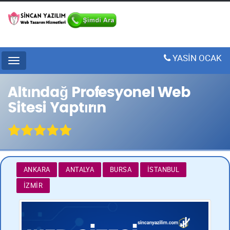
YASİN OCAK
Menu
Altındağ Profesyonel Web
Sitesi Yaptırın
ANKARA
ANTALYA
BURSA
İSTANBUL
İZMIR