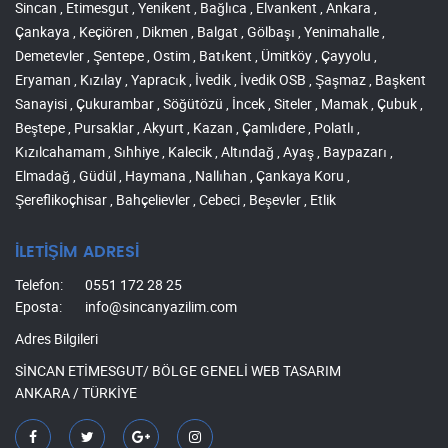
Sincan , Etimesgut , Yenikent , Bağlıca , Elvankent , Ankara ,
Çankaya , Keçiören , Dikmen , Balgat , Gölbaşı , Yenimahalle ,
Demetevler , Şentepe , Ostim , Batıkent , Ümitköy , Çayyolu ,
Eryaman , Kızılay , Yapracık , İvedik , İvedik OSB , Şaşmaz , Başkent
Sanayisi , Çukurambar , Söğütözü , İncek , Siteler , Mamak , Çubuk ,
Beştepe , Pursaklar , Akyurt , Kazan , Çamlıdere , Polatlı ,
Kızılcahamam , Sıhhiye , Kalecik , Altındağ , Ayaş , Baypazarı ,
Elmadağ , Güdül , Haymana , Nallıhan , Çankaya Koru ,
Şereflikoçhisar , Bahçelievler , Cebeci , Beşevler , Etlik
İLETİŞİM ADRESİ
Telefon:
0551 172 28 25
Eposta:
info@sincanyazilim.com
Adres Bilgileri
SİNCAN ETİMESGUT/ BÖLGE GENELİ WEB TASARIM
ANKARA / TÜRKİYE