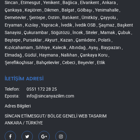
Sincan , Etimesgut , Yenikent , Bağlıca , Elvankent , Ankara ,
Çankaya , Keçiören , Dikmen , Balgat , Gölbaşı , Yenimahalle ,
Demetevler , Şentepe , Ostim , Batıkent , Ümitköy , Çayyolu ,
Eryaman , Kızılay , Yapracık , İvedik , İvedik OSB , Şaşmaz , Başkent
Sanayisi , Çukurambar , Söğütözü , İncek , Siteler , Mamak , Çubuk ,
Beştepe , Pursaklar , Akyurt , Kazan , Çamlıdere , Polatlı ,
Kızılcahamam , Sıhhiye , Kalecik , Altındağ , Ayaş , Baypazarı ,
Elmadağ , Güdül , Haymana , Nallıhan , Çankaya Koru ,
Şereflikoçhisar , Bahçelievler , Cebeci , Beşevler , Etlik
İLETİŞİM ADRESİ
Telefon:
0551 172 28 25
Eposta:
info@sincanyazilim.com
Adres Bilgileri
SİNCAN ETİMESGUT/ BÖLGE GENELİ WEB TASARIM
ANKARA / TÜRKİYE