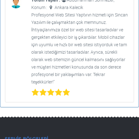
Konum :
Ankara Kalecik
Profesyonel Web Sitesi Yaptırın hizmeti için Sincan
Yazılım ile çalışmaktan çok memnunuz.
İhtiyaçlarımıza özel bir web sitesi tasarladılar ve
gerçekten etkileyici bir iş çıkardılar. Mobil cihazlar
için uyumlu ve hızlı bir web sitesi istiyorduk ve tam
olarak istediğimizi tasarladılar. Ayrıca, sürekli
olarak web sitemizin güncel kalmasını sağlıyorlar
ve müşteri hizmetleri konusunda da son derece
profesyonel bir yaklaşımları var. Tekrar
teşekkürler!"