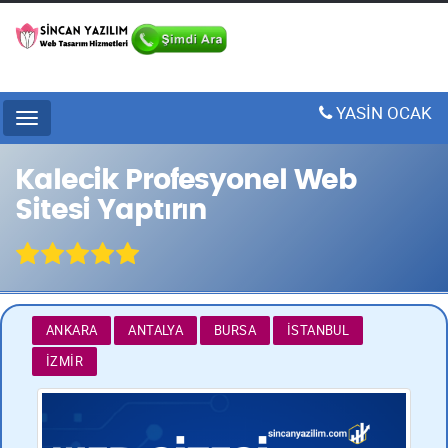
YASİN OCAK
Menu
Kalecik Profesyonel Web
Sitesi Yaptırın
ANKARA
ANTALYA
BURSA
İSTANBUL
İZMIR