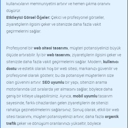
kullanıcıların memnuniyetini artırır ve hemen çıkma oranını
düşürür.
Etkileyici Görsel Öğeler:
Çekici ve profesyonel görseller,
ziyaretçilerin ilgisini çeker ve sitenizde daha fazla vakit
geçirmelerini sağlar.
Profesyonel bir
web sitesi tasarımı
, müşteri potansiyelinizi büyük
ölçüde artırabilir. İyi bir
web tasarımı
, ziyaretçilerin ilgisini çeker ve
sitenizde daha fazla vakit geçirmelerini sağlar. Modern,
kullanıcı
dostu
ve estetik olarak hoş bir web sitesi, markanızı güvenilir ve
profesyonel olarak gösterir, bu da potansiyel müşterilerin size
olan güvenini artırır.
SEO uyumlu
bir yapı, sitenizin arama
motorlarında üst sıralarda yer almasını sağlar, böylece daha
geniş bir kitleye ulaşabilirsiniz. Ayrıca,
mobil uyumlu
tasarım
sayesinde, farklı cihazlardan gelen ziyaretçilerin de sitenizi
rahatça gezinebilmelerini sağlarsınız. Sonuç olarak, etkili bir web
sitesi tasarımı, müşteri potansiyelinizi artırır, daha fazla
organik
trafik
çeker ve dönüşüm oranlarınızı yükseltir, böylece