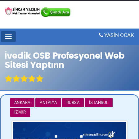
YASİN OCAK
Menu
İvedik OSB Profesyonel Web
Sitesi Yaptırın
ANKARA
ANTALYA
BURSA
İSTANBUL
İZMIR