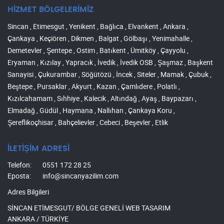
HİZMET BÖLGELERİMİZ
Sincan , Etimesgut , Yenikent , Bağlıca , Elvankent , Ankara ,
Çankaya , Keçiören , Dikmen , Balgat , Gölbaşı , Yenimahalle ,
Demetevler , Şentepe , Ostim , Batıkent , Ümitköy , Çayyolu ,
Eryaman , Kızılay , Yapracık , İvedik , İvedik OSB , Şaşmaz , Başkent
Sanayisi , Çukurambar , Söğütözü , İncek , Siteler , Mamak , Çubuk ,
Beştepe , Pursaklar , Akyurt , Kazan , Çamlıdere , Polatlı ,
Kızılcahamam , Sıhhiye , Kalecik , Altındağ , Ayaş , Baypazarı ,
Elmadağ , Güdül , Haymana , Nallıhan , Çankaya Koru ,
Şereflikoçhisar , Bahçelievler , Cebeci , Beşevler , Etlik
İLETİŞİM ADRESİ
Telefon:
0551 172 28 25
Eposta:
info@sincanyazilim.com
Adres Bilgileri
SİNCAN ETİMESGUT/ BÖLGE GENELİ WEB TASARIM
ANKARA / TÜRKİYE