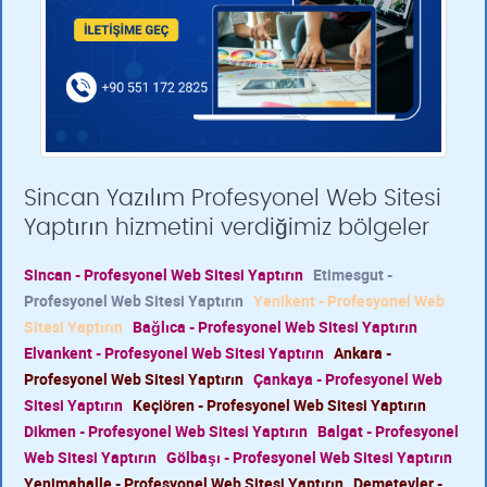
Sincan Yazılım Profesyonel Web Sitesi
Yaptırın hizmetini verdiğimiz bölgeler
Sincan - Profesyonel Web Sitesi Yaptırın
Etimesgut -
Profesyonel Web Sitesi Yaptırın
Yenikent - Profesyonel Web
Sitesi Yaptırın
Bağlıca - Profesyonel Web Sitesi Yaptırın
Elvankent - Profesyonel Web Sitesi Yaptırın
Ankara -
Profesyonel Web Sitesi Yaptırın
Çankaya - Profesyonel Web
Sitesi Yaptırın
Keçiören - Profesyonel Web Sitesi Yaptırın
Dikmen - Profesyonel Web Sitesi Yaptırın
Balgat - Profesyonel
Web Sitesi Yaptırın
Gölbaşı - Profesyonel Web Sitesi Yaptırın
Yenimahalle - Profesyonel Web Sitesi Yaptırın
Demetevler -