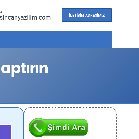
z :
İLETİŞİM ADRESİMİZ
sincanyazilim.com
aptırın