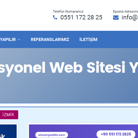
Telefon Numaramız:
Eposta Adresimi
0551 172 28 25
info@
 YAPILIR
REFERANSLARIMIZ
İLETİŞİM
yonel Web Sitesi Y
İZMIR