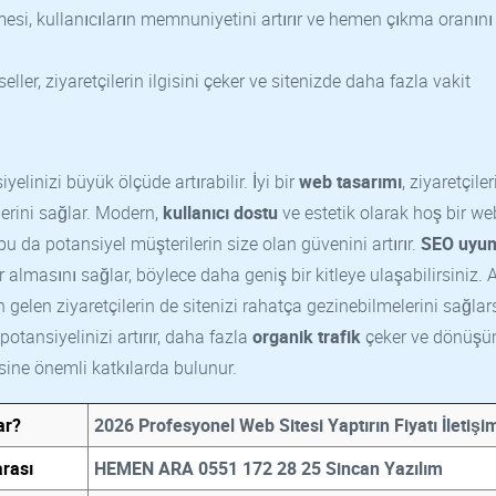
esi, kullanıcıların memnuniyetini artırır ve hemen çıkma oranını
ller, ziyaretçilerin ilgisini çeker ve sitenizde daha fazla vakit
yelinizi büyük ölçüde artırabilir. İyi bir
web tasarımı
, ziyaretçiler
lerini sağlar. Modern,
kullanıcı dostu
ve estetik olarak hoş bir web
bu da potansiyel müşterilerin size olan güvenini artırır.
SEO uyu
 almasını sağlar, böylece daha geniş bir kitleye ulaşabilirsiniz. A
 gelen ziyaretçilerin de sitenizi rahatça gezinebilmelerini sağlars
potansiyelinizi artırır, daha fazla
organik trafik
çeker ve dönüş
sine önemli katkılarda bulunur.
ar?
2026 Profesyonel Web Sitesi Yaptırın Fiyatı İletişi
rası
HEMEN ARA 0551 172 28 25 Sincan Yazılım