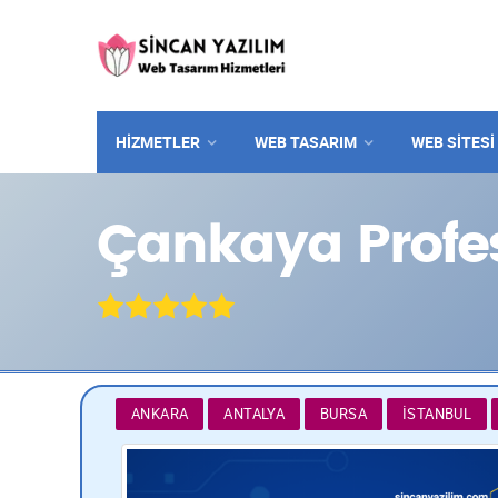
HİZMETLER
WEB TASARIM
WEB SITESI
Çankaya Profes
ANKARA
ANTALYA
BURSA
İSTANBUL