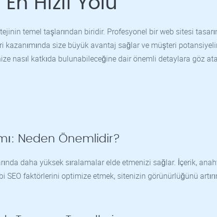
En Hızlı Yolu
tratejinin temel taşlarından biridir. Profesyonel bir web sitesi tasa
eri kazanımında size büyük avantaj sağlar ve müşteri potansiyeli
nize nasıl katkıda bulunabileceğine dair önemli detaylara göz at
mı: Neden Önemlidir?
ında daha yüksek sıralamalar elde etmenizi sağlar. İçerik, anah
ibi SEO faktörlerini optimize etmek, sitenizin görünürlüğünü artırı