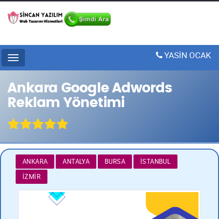
YASİN OCAK
Menu
Ankara Google Adwords
Reklam Yönetimi
ANKARA
ANTALYA
BURSA
İSTANBUL
İZMIR