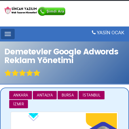
YASİN OCAK
Menu
Demetevler Google Adwords
Reklam Yönetimi
ANKARA
ANTALYA
BURSA
İSTANBUL
İZMIR