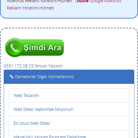
Adwords Reklam Yönetimi Hizmeti
|
Düzce
Google Adwords
Reklam Yönetimi Hizmeti
0551 172 28 25 Sincan Yazılım
Demetevler Diğer Hizmetlerimiz
Web Tasarım
Web Sitesi Yaptırmak İstiyorum
En Ucuz Web Sitesi
Masaüstü Yazılım Program Geliştirme