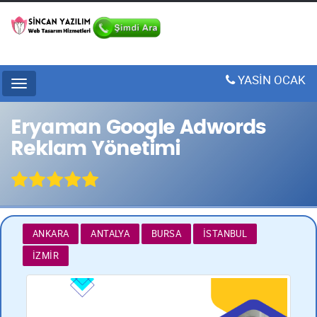
YASİN OCAK
Menu
Eryaman Google Adwords
Reklam Yönetimi
ANKARA
ANTALYA
BURSA
İSTANBUL
İZMIR