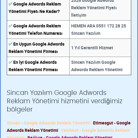
2026 Google Adwords
✅
Google Adwords Reklam
Reklam Yönetimi Fiyatı
Yönetimi Fiyatı Ne Kadar?
İletişim
✅
Google Adwords Reklam
HEMEN ARA 0551 172 28 25
Yönetimi Telefon Numarası
Sincan Yazılım
✅
En Uygun Google Adwords
1 Yıl Garantili Hizmet
Reklam Yönetimi Firması
✅
En İyi Google Adwords
Sincan Yazılım Google
Reklam Yönetimi Firması
Adwords Reklam Yönetimi
Sincan Yazılım Google Adwords
Reklam Yönetimi hizmetini verdiğimiz
bölgeler
Sincan - Google Adwords Reklam Yönetimi
Etimesgut - Google
Adwords Reklam Yönetimi
Yenikent - Google Adwords Reklam
Yönetimi
Bağlıca - Google Adwords Reklam Yönetimi