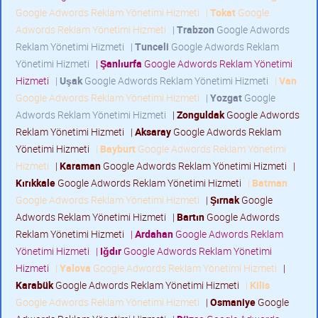
Google Adwords Reklam Yönetimi Hizmeti
|
Tokat
Google
Adwords Reklam Yönetimi Hizmeti
|
Trabzon
Google Adwords
Reklam Yönetimi Hizmeti
|
Tunceli
Google Adwords Reklam
Yönetimi Hizmeti
|
Şanlıurfa
Google Adwords Reklam Yönetimi
Hizmeti
|
Uşak
Google Adwords Reklam Yönetimi Hizmeti
|
Van
Google Adwords Reklam Yönetimi Hizmeti
|
Yozgat
Google
Adwords Reklam Yönetimi Hizmeti
|
Zonguldak
Google Adwords
Reklam Yönetimi Hizmeti
|
Aksaray
Google Adwords Reklam
Yönetimi Hizmeti
|
Bayburt
Google Adwords Reklam Yönetimi
Hizmeti
|
Karaman
Google Adwords Reklam Yönetimi Hizmeti
|
Kırıkkale
Google Adwords Reklam Yönetimi Hizmeti
|
Batman
Google Adwords Reklam Yönetimi Hizmeti
|
Şırnak
Google
Adwords Reklam Yönetimi Hizmeti
|
Bartın
Google Adwords
Reklam Yönetimi Hizmeti
|
Ardahan
Google Adwords Reklam
Yönetimi Hizmeti
|
Iğdır
Google Adwords Reklam Yönetimi
Hizmeti
|
Yalova
Google Adwords Reklam Yönetimi Hizmeti
|
Karabük
Google Adwords Reklam Yönetimi Hizmeti
|
Kilis
Google Adwords Reklam Yönetimi Hizmeti
|
Osmaniye
Google