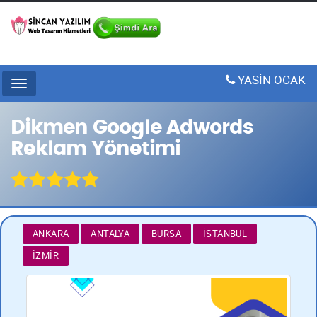
YASİN OCAK
Menu
Dikmen Google Adwords
Reklam Yönetimi
ANKARA
ANTALYA
BURSA
İSTANBUL
İZMIR