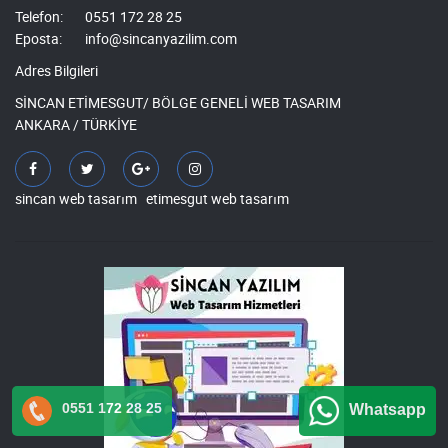
Telefon:
0551 172 28 25
Eposta:
info@sincanyazilim.com
Adres Bilgileri
SİNCAN ETİMESGUT/ BÖLGE GENELİ WEB TASARIM
ANKARA / TÜRKİYE
sincan web tasarım
etimesgut web tasarım
0551 172 28 25
Whatsapp