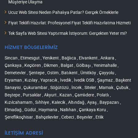
Müşteriye Ulaşma
Ucuz Web Sitesi Neden Pahalıya Patlar? Gerçek Örneklerle
Fiyat Teklifi Hazırlat: Profesyonel Fiyat Teklifi Hazırlatma Hizmeti
Tek Sayfa Web Sitesi Yaptırmak İstiyorum: Gerçekten Yeter mi?
HİZMET BÖLGELERİMİZ
Sincan , Etimesgut , Yenikent , Bağlıca , Elvankent , Ankara ,
Çankaya , Keçiören , Dikmen , Balgat , Gölbaşı , Yenimahalle ,
Demetevler , Şentepe , Ostim , Batıkent , Ümitköy , Çayyolu ,
Eryaman , Kızılay , Yapracık , İvedik , İvedik OSB , Şaşmaz , Başkent
Sanayisi , Çukurambar , Söğütözü , İncek , Siteler , Mamak , Çubuk ,
Beştepe , Pursaklar , Akyurt , Kazan , Çamlıdere , Polatlı ,
Kızılcahamam , Sıhhiye , Kalecik , Altındağ , Ayaş , Baypazarı ,
Elmadağ , Güdül , Haymana , Nallıhan , Çankaya Koru ,
Şereflikoçhisar , Bahçelievler , Cebeci , Beşevler , Etlik
İLETİŞİM ADRESİ