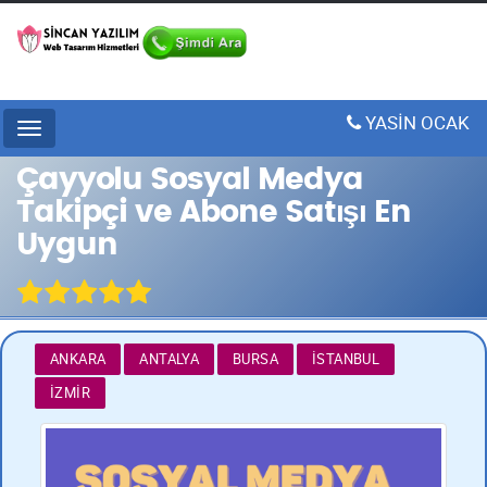
YASİN OCAK
Menu
Çayyolu Sosyal Medya
Takipçi ve Abone Satışı En
Uygun
ANKARA
ANTALYA
BURSA
İSTANBUL
İZMIR