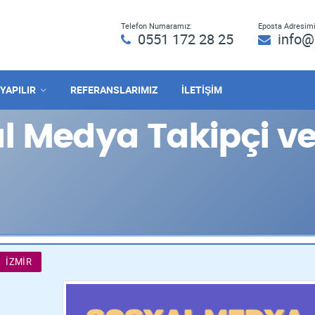
Telefon Numaramız:
Eposta Adresimi
0551 172 28 25
info@
 YAPILIR
REFERANSLARIMIZ
İLETİŞİM
l Medya Takipçi ve
İZMIR