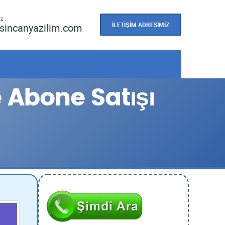
z :
İLETİŞİM ADRESİMİZ
sincanyazilim.com
 Abone Satışı