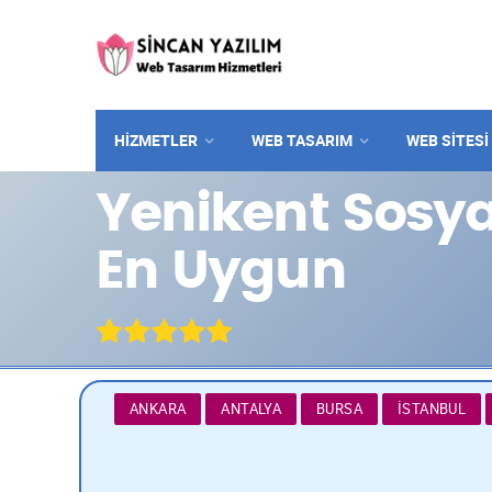
HİZMETLER
WEB TASARIM
WEB SITESI
Yenikent Sosya
En Uygun
ANKARA
ANTALYA
BURSA
İSTANBUL