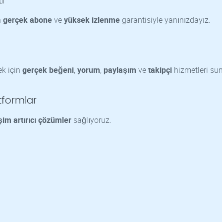
i
n
gerçek abone
ve
yüksek izlenme
garantisiyle yanınızdayız.
ek için
gerçek beğeni
,
yorum
,
paylaşım
ve
takipçi
hizmetleri su
tformlar
şim artırıcı çözümler
sağlıyoruz.