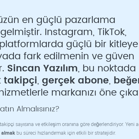
üzün en güçlü pazarlama
gelmiştir. Instagram, TikTok,
platformlarda güçlü bir kitleye
nyada fark edilmenin ve güven
r.
Sincan Yazılım
, bu noktada
 takipçi
,
gerçek abone
,
beğe
hizmetlerle markanızı öne çıkar
tın Almalısınız?
takipçi sayısına ve etkileşim oranına göre değerlendiriyor. Yeni a
n almak
bu süreci hızlandırmak için etkili bir stratejidir.