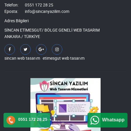
Telefon:
0551 172 28 25
Eposta:
info@sincanyazilim.com
Adres Bilgileri
SİNCAN ETİMESGUT/ BÖLGE GENELİ WEB TASARIM
ANKARA / TÜRKİYE
sincan web tasarım
etimesgut web tasarım
0551 172 28 25
Whatsapp