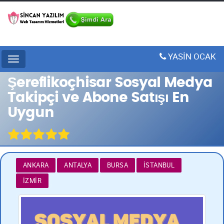
YASİN OCAK
Menu
Şereflikoçhisar Sosyal Medya
Takipçi ve Abone Satışı En
Uygun
ANKARA
ANTALYA
BURSA
İSTANBUL
İZMIR