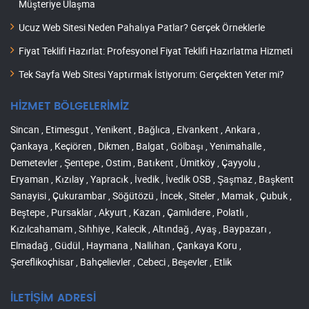
Müşteriye Ulaşma
Ucuz Web Sitesi Neden Pahalıya Patlar? Gerçek Örneklerle
Fiyat Teklifi Hazırlat: Profesyonel Fiyat Teklifi Hazırlatma Hizmeti
Tek Sayfa Web Sitesi Yaptırmak İstiyorum: Gerçekten Yeter mi?
HİZMET BÖLGELERİMİZ
Sincan , Etimesgut , Yenikent , Bağlıca , Elvankent , Ankara ,
Çankaya , Keçiören , Dikmen , Balgat , Gölbaşı , Yenimahalle ,
Demetevler , Şentepe , Ostim , Batıkent , Ümitköy , Çayyolu ,
Eryaman , Kızılay , Yapracık , İvedik , İvedik OSB , Şaşmaz , Başkent
Sanayisi , Çukurambar , Söğütözü , İncek , Siteler , Mamak , Çubuk ,
Beştepe , Pursaklar , Akyurt , Kazan , Çamlıdere , Polatlı ,
Kızılcahamam , Sıhhiye , Kalecik , Altındağ , Ayaş , Baypazarı ,
Elmadağ , Güdül , Haymana , Nallıhan , Çankaya Koru ,
Şereflikoçhisar , Bahçelievler , Cebeci , Beşevler , Etlik
İLETİŞİM ADRESİ